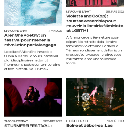
MAROUANE BAKHTI
28 MARS 2022
Violette and Co(op) :
toustes ensemble pour
rouvrir la librairie féministe
et LGBTI+ !
MAROUANE BAKHTI
4 MAI 2022
Alien She Poetry : un
À l’annonce de la fermeture pour
festival pour mener la
départ à la retraite de la librairie
révolution par le langage
féministe Violette and Co dans le
11ème arrondissement de Paris, un
Le collectif Alien She investit le
groupe d’éditrices, de libraires et de
SOMA à Marseille pour un festival
militantes lance une collecte de
pluridisciplinaire mettant à
fonds....
l’honneur la poésie contemporaine
et féministe du 5 au 15 mai....
EUGÉNIE BOURLET
10 AOÛT 2021
THÉO CAZEDEBAT
3 FÉVRIER 2022
Boire et déboires : Les
STURMFREI FESTIVAL :