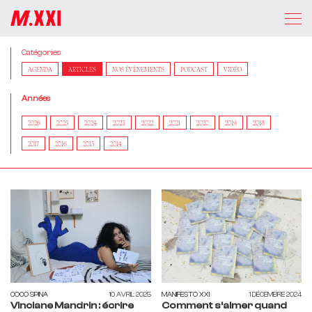
Catégories
AGENDA
ARTICLES
NOS ÉVÈNEMENTS
PODCAST
VIDÉO
Années
2026
2025
2024
2023
2022
2021
2020
2019
2018
2017
2016
2015
2014
COCO SPINA
10 AVRIL 2025
MANIFESTO XXI
1 DÉCEMBRE 2024
Vinciane Mandrin : écrire
Comment s’aimer quand