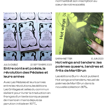
normalité et son inscription au
cœur de notre société.
SARAH NETTER
12 JUIN 2023
Hot wings and tenders : les
JULOU DUBLÉ
22 SEPTEMBRE 2023
poèmes queers, tendres et
Entre conte et poésie, la
frits de Marl Brun
révolution des Pédales et
leurs ami·es
Les éditions Burn~Août publient
Hot wings and tenders, recueil de
Avec Les Pédales et leurs ami·es
poèmes de Marl Brun dans la
entre les révolutions, les éditions
nouvelle collection 39°5....
Les Grillages et celles du commun
s’allient pour livrer la traduction en
français d’un texte iconique passé
de mains en mains depuis sa
parution initiale en 1977....