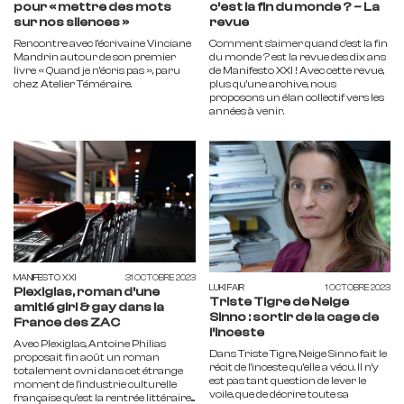
pour « mettre des mots
c’est la fin du monde ? – La
sur nos silences »
revue
Rencontre avec l'écrivaine Vinciane
Comment s’aimer quand c’est la fin
Mandrin autour de son premier
du monde ? est la revue des dix ans
livre « Quand je n'écris pas », paru
de Manifesto XXI ! Avec cette revue,
chez Atelier Téméraire.
plus qu'une archive, nous
proposons un élan collectif vers les
années à venir.
MANIFESTO XXI
31 OCTOBRE 2023
LUKI FAIR
1 OCTOBRE 2023
Plexiglas, roman d’une
Triste Tigre de Neige
amitié girl & gay dans la
Sinno : sortir de la cage de
France des ZAC
l’inceste
Avec Plexiglas, Antoine Philias
Dans Triste Tigre, Neige Sinno fait le
proposait fin août un roman
récit de l’inceste qu’elle a vécu. Il n’y
totalement ovni dans cet étrange
est pas tant question de lever le
moment de l’industrie culturelle
voile, que de décrire toute sa
française qu’est la rentrée littéraire....