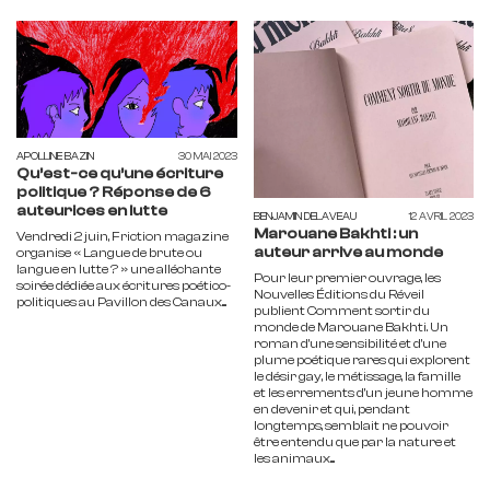
APOLLINE BAZIN
30 MAI 2023
Qu’est-ce qu’une écriture
politique ? Réponse de 6
auteurices en lutte
BENJAMIN DELAVEAU
12 AVRIL 2023
Marouane Bakhti : un
Vendredi 2 juin, Friction magazine
auteur arrive au monde
organise « Langue de brute ou
langue en lutte ? » une alléchante
Pour leur premier ouvrage, les
soirée dédiée aux écritures poético-
Nouvelles Éditions du Réveil
politiques au Pavillon des Canaux....
publient Comment sortir du
monde de Marouane Bakhti. Un
roman d’une sensibilité et d’une
plume poétique rares qui explorent
le désir gay, le métissage, la famille
et les errements d’un jeune homme
en devenir et qui, pendant
longtemps, semblait ne pouvoir
être entendu que par la nature et
les animaux....