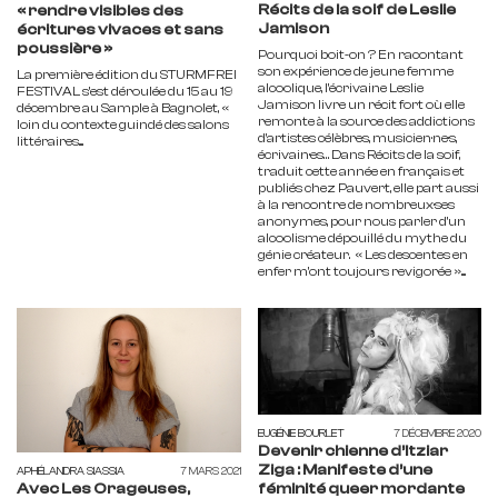
Récits de la soif de Leslie
« rendre visibles des
Jamison
écritures vivaces et sans
poussière »
Pourquoi boit-on ? En racontant
son expérience de jeune femme
La première édition du STURMFREI
alcoolique, l’écrivaine Leslie
FESTIVAL s’est déroulée du 15 au 19
Jamison livre un récit fort où elle
décembre au Sample à Bagnolet, «
remonte à la source des addictions
loin du contexte guindé des salons
d’artistes célèbres, musicien·ne·s,
littéraires....
écrivain·es… Dans Récits de la soif,
traduit cette année en français et
publiés chez Pauvert, elle part aussi
à la rencontre de nombreux·ses
anonymes, pour nous parler d’un
alcoolisme dépouillé du mythe du
génie créateur. « Les descentes en
enfer m’ont toujours revigorée »....
EUGÉNIE BOURLET
7 DÉCEMBRE 2020
Devenir chienne d’Itziar
Ziga : Manifeste d’une
APHÉLANDRA SIASSIA
7 MARS 2021
Avec Les Orageuses,
féminité queer mordante