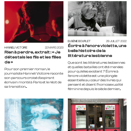
EUGÉNIE BOURLET
28 JUILLET 2022
Écrire à l’encre violette, une
HANNELI VICTOIRE
22 MARS 2023
belle histoire de la
Rien à perdre, extrait : « Je
littérature lesbienne
détestais les fils et les filles
de »
Que sont les littératures lesbiennes
et quelles batailles ont été menées
Pour son premier roman, le
pour qu’elles existent ? Écrire à
journaliste Hanneli Victoire raconte
l’encre violette est une plongée
son parcours croisé d'aspirant
essentielle au cœur des livres qui
écrivain monté à Paris et le récit de
pensent et disent l’homosexualité
sa transition....
féminine depuis le siècle dernier....