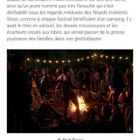
ainsi qu’un jeune homme pas très farouche qui s’est
déshabillé sous les regards médusés des fêtards invétérés.
Sinon, comme à chaque festival bénéficiant d’un camping, il y
avait le mec en sarouel, les dreads mousseuses et les
écarteurs vissés aux lobes, qui venait passer de la grosse
psytrance des familles dans son ghettoblaster.