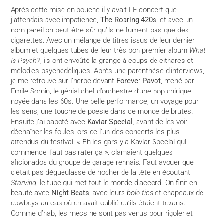
Après cette mise en bouche il y avait LE concert que
j’attendais avec impatience,
The Roaring 420s
, et avec un
nom pareil on peut être sûr qu’ils ne fument pas que des
cigarettes. Avec un mélange de titres issus de leur dernier
album et quelques tubes de leur très bon premier album
What
Is Psych?
, ils ont envoûté la grange à coups de cithares et
mélodies psychédéliques. Après une parenthèse d’interviews,
je me retrouve sur l’herbe devant
Forever Pavot
, mené par
Emile Sornin, le génial chef d’orchestre d’une pop onirique
noyée dans les 60s. Une belle performance, un voyage pour
les sens, une touche de poésie dans ce monde de brutes.
Ensuite j’ai papoté avec
Kaviar Special
, avant de les voir
déchaîner les foules lors de l’un des concerts les plus
attendus du festival. « Eh les gars y a Kaviar Special qui
commence, faut pas rater ça », clamaient quelques
aficionados du groupe de garage rennais. Faut avouer que
c’était pas dégueulasse de hocher de la tête en écoutant
Starving
, le tube qui met tout le monde d’accord. On finit en
beauté avec
Night Beats
, avec leurs
bolo ties
et chapeaux de
cowboys au cas où on avait oublié qu’ils étaient texans.
Comme d’hab, les mecs ne sont pas venus pour rigoler et