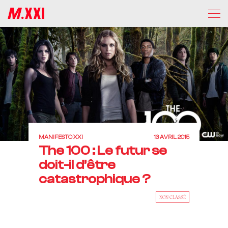
MANIFESTO XXI
13 AVRIL 2015
The 100 : Le futur se
doit-il d’être
catastrophique ?
NON CLASSÉ