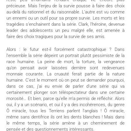
précieuse. Mais l’enjeu de la survie pousse à faire des choix
au-delà du rationnel et du raisonnable. L’autre est vu comme
un ennemi ou un outil pour sa propre survie. Les morts et les
tragédies s’enchainent dans la série. Clark, l’héroïne, devenue
leader des adolescents un peu malgré elle, est amenée à
faire des choix tragiques pour la survie de ses amis.
Alors : le futur est-il forcément catastrophique ? Dans
l’ensemble la série dépeint un portrait plutôt pessimiste de la
race humaine. La peine de mort, la torture, la vengeance
qu’on pensait avoir laissées derrière sont redevenues
monnaie courante. La cruauté ferait partie de la nature
humaine. C’est le moment où on peut se demander pourquoi,
dans ce cas, j’ai eu envie de parler d’une série qui va
certainement plonger son téléspectateur dans une certaine
morosité… Et bien, parce qu’elle m’a permis de réfléchir. Alors
oui, il y a un scénario, et oui il y a des incohérences, du genre
Ô miracle, tous les Terriens parlent l’anglais ! Ô miracle,
même sans dentifrice ils ont les dents blanches ! Mais dans
le même temps, la série amène à un cheminement de
pensée et des questionnements intéressants.