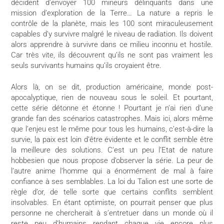
décident d’envoyer 100 mineurs délinquants dans une
mission d’exploration de la Terre… La nature a repris le
contrôle de la planète, mais les 100 sont miraculeusement
capables d’y survivre malgré le niveau de radiation. Ils doivent
alors apprendre à survivre dans ce milieu inconnu et hostile.
Car très vite, ils découvrent qu’ils ne sont pas vraiment les
seuls survivants humains qu’ils croyaient être.
Alors là, on se dit, production américaine, monde post-
apocalyptique, rien de nouveau sous le soleil. Et pourtant,
cette série détonne et étonne ! Pourtant je n’ai rien d’une
grande fan des scénarios catastrophes. Mais ici, alors même
que l’enjeu est le même pour tous les humains, c’est-à-dire la
survie, la paix est loin d’être évidente et le conflit semble être
la meilleure des solutions. C’est un peu l’Etat de nature
hobbesien que nous propose d’observer la série. La peur de
l’autre anime l’homme qui a énormément de mal à faire
confiance à ses semblables. La loi du Talion est une sorte de
règle d’or, de telle sorte que certains conflits semblent
insolvables. En étant optimiste, on pourrait penser que plus
personne ne chercherait à s’entretuer dans un monde où il
reste peu d’humains rendant chaque vie encore plus