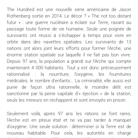
The Hundred est une nouvelle série américaine de Jason
Rothenberg sortie en 2014. Le décor ? « The not too distant
futur » : une guerre nucléaire a éclaté sur Terre, rasant au
passage toute forme de vie humaine. Seule une poignée de
survivants ont réussi à s’échapper à temps pour vivre en
orbite dans des navettes spatiales. Les survivants de 13
nations ont alors joint leurs efforts pour former l’Arche, une
énorme station spatiale sur laquelle il ne fait pas bon vivre.
Depuis 97 ans, la population a grandi sur l’Arche qui compte
maintenant 4 000 habitants. Tout y est donc précieusement
rationnalisé : la nourriture, l’oxygène, les fournitures
médicales, le nombre d’enfants… La criminalité, elle aussi est
punie de façon ultra rationnelle, le moindre délit est
sanctionné par la peine capitale d’« éjection » de la station,
seuls les mineurs en réchappent et sont envoyés en prison.
Seulement voilà, après 97 ans les rations se font rares,
l’Arche est en piteux état et ne va pas tarder à manquer
d’oxygène. Une seule solution : déterminer si la Terre est de
nouveau habitable. Pour cela, les autorités en charge