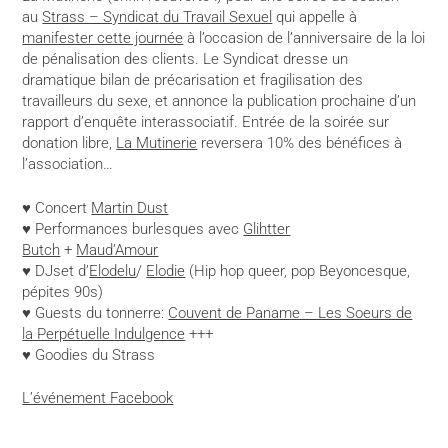
au
Strass – Syndicat du Travail Sexuel
qui appelle à
manifester cette journée
à l’occasion de l’anniversaire de la loi
de pénalisation des clients. Le Syndicat dresse un
dramatique bilan de précarisation et fragilisation des
travailleurs du sexe, et annonce la publication prochaine d’un
rapport d’enquête interassociatif. Entrée de la soirée sur
donation libre,
La Mutinerie
reversera 10% des bénéfices à
l’association…
♥ Concert
Martin Dust
♥ Performances burlesques avec
Glihtter
Butch
+
Maud’Amour
♥ DJset d’
Elodelu
/
Elodie
(Hip hop queer, pop Beyoncesque,
pépites 90s)
♥ Guests du tonnerre:
Couvent de Paname – Les Soeurs de
la Perpétuelle Indulgence
+++
♥ Goodies du Strass
L’événement Facebook