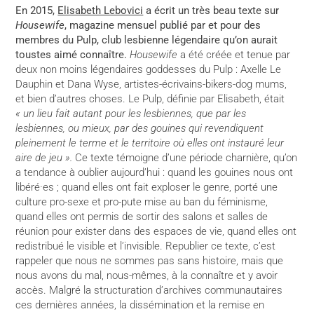
En 2015,
Elisabeth Lebovici
a écrit un très beau texte sur
Housewife
, magazine mensuel publié par et pour des
membres du Pulp, club lesbienne légendaire qu’on aurait
toustes aimé connaître.
Housewife
a été créée et tenue par
deux non moins légendaires goddesses du Pulp : Axelle Le
Dauphin et Dana Wyse, artistes-écrivains-bikers-dog mums,
et bien d’autres choses. Le Pulp, définie par Elisabeth, était
« un lieu fait autant pour les lesbiennes, que par les
lesbiennes, ou mieux, par des gouines qui revendiquent
pleinement le terme et le territoire où elles ont instauré leur
aire de jeu ».
Ce texte témoigne d’une période charnière, qu’on
a tendance à oublier aujourd’hui : quand les gouines nous ont
libéré·es ; quand elles ont fait exploser le genre, porté une
culture pro-sexe et pro-pute mise au ban du féminisme,
quand elles ont permis de sortir des salons et salles de
réunion pour exister dans des espaces de vie, quand elles ont
redistribué le visible et l’invisible. Republier ce texte, c’est
rappeler que nous ne sommes pas sans histoire, mais que
nous avons du mal, nous-mêmes, à la connaître et y avoir
accès. Malgré la structuration d’archives communautaires
ces dernières années, la dissémination et la remise en