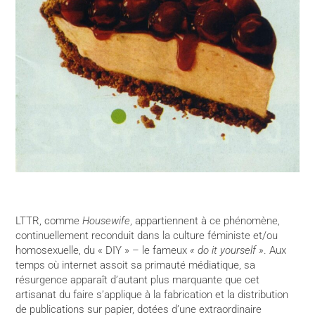
LTTR, comme
Housewife
, appartiennent à ce phénomène,
continuellement reconduit dans la culture féministe et/ou
homosexuelle, du « DIY » – le fameux
« do it yourself »
. Aux
temps où internet assoit sa primauté médiatique, sa
résurgence apparaît d’autant plus marquante que cet
artisanat du faire s’applique à la fabrication et la distribution
de publications sur papier, dotées d’une extraordinaire