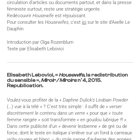
circulation d’articles ou documents partout, et dans la presse
féministe surtout, reste une stratégie urgente.
Redécouvrir
Housewife
est réjouissant.
Pour consulter les
Housewifes
, c’est
ici
sur le site d’Axelle Le
Dauphin.
Introduction par Olga Rozenblum
Texte par Elisabeth Lebovici
Elisabeth Lebovici, «
Housewife
, la redistribution
du sensible »,
Miroir / Miroirs
n°4, 2015.
Republication.
Voulez-vous profiter de la «
Daphne Dulick’s Lesbian Powder
(…) vue à la télé » ? C’est très simple : il suffit de
« verser
discrètement le contenu dans un verre »
pour
que
« toute
femme rangée »
soit transformée
« en goudou lubrique !!! »
.
Dans cette publicité d’un « devenir lesbienne » de gré ou de
force, dont le texte en italique s’enlève sur un fond à carreaux
vichy rouges et blanc – du style nappe d’auberge des années