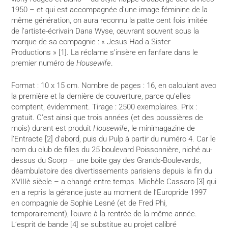
1950 – et qui est accompagnée d’une image féminine de la
même génération, on aura reconnu la patte cent fois imitée
de l’artiste-écrivain Dana Wyse, œuvrant souvent sous la
marque de sa compagnie : « Jesus Had a Sister
Productions » [1]. La réclame s’insère en fanfare dans le
premier numéro de
Housewife
.
Format : 10 x 15 cm. Nombre de pages : 16, en calculant avec
la première et la dernière de couverture, parce qu’elles
comptent, évidemment. Tirage : 2500 exemplaires. Prix :
gratuit. C’est ainsi que trois années (et des poussières de
mois) durant est produit
Housewife
, le minimagazine de
l’Entracte [2] d’abord, puis du Pulp à partir du numéro 4. Car le
nom du club de filles du 25 boulevard Poissonnière, niché au-
dessus du Scorp – une boîte gay des Grands-Boulevards,
déambulatoire des divertissements parisiens depuis la fin du
XVIIIè siècle – a changé entre temps. Michèle Cassaro [3] qui
en a repris la gérance juste au moment de l’Europride 1997
en compagnie de Sophie Lesné (et de Fred Phi,
temporairement), l’ouvre à la rentrée de la même année.
L’esprit de bande [4] se substitue au projet calibré