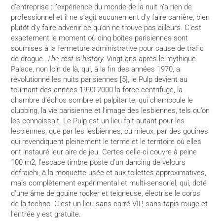
d’entreprise : l’expérience du monde de la nuit n’a rien de
professionnel et il ne s’agit aucunement d’y faire carrière, bien
plutôt d’y faire advenir ce qu’on ne trouve pas ailleurs. C’est
exactement le moment où cinq boîtes parisiennes sont
soumises à la fermeture administrative pour cause de trafic
de drogue.
The rest is history.
Vingt ans après le mythique
Palace, non loin de là, qui, à la fin des années 1970, a
révolutionné les nuits parisiennes [5], le Pulp devient au
tournant des années 1990-2000 la force centrifuge, la
chambre d’échos sombre et palpitante, qui chamboule le
clubbing, la vie parisienne et l’image des lesbiennes, tels qu’on
les connaissait. Le Pulp est un lieu fait autant pour les
lesbiennes, que par les lesbiennes, ou mieux, par des gouines
qui revendiquent pleinement le terme et le territoire où elles
ont instauré leur aire de jeu. Certes celle-ci couvre à peine
100 m2, l’espace timbre poste d’un dancing de velours
défraichi, à la moquette usée et aux toilettes approximatives,
mais complètement expérimental et multi-sensoriel, qui, doté
d’une âme de gouine rocker et teigneuse, électrise le corps
de la techno. C’est un lieu sans carré VIP, sans tapis rouge et
l’entrée y est gratuite.