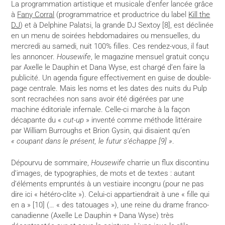
La programmation artistique et musicale d’enfer lancée grâce
à
Fany Corral
(programmatrice et productrice du label
Kill the
DJ
) et à Delphine Palatsi, la grande DJ Sextoy [8], est déclinée
en un menu de soirées hebdomadaires ou mensuelles, du
mercredi au samedi, nuit 100% filles. Ces rendez-vous, il faut
les annoncer.
Housewife
, le magazine mensuel gratuit conçu
par Axelle le Dauphin et Dana Wyse, est chargé d’en faire la
publicité. Un agenda figure effectivement en guise de double-
page centrale. Mais les noms et les dates des nuits du Pulp
sont recrachées non sans avoir été digérées par une
machine éditoriale infernale. Celle-ci marche à la façon
décapante du «
cut-up
» inventé comme méthode littéraire
par William Burroughs et Brion Gysin, qui disaient qu’en
« coupant dans le présent, le futur s’échappe [9] »
.
Dépourvu de sommaire,
Housewife
charrie un flux discontinu
d’images, de typographies, de mots et de textes : autant
d’éléments empruntés à un vestiaire incongru (pour ne pas
dire ici « hétéro-clite »). Celui-ci appartiendrait à une « fille qui
en a » [10] (… « des tatouages »), une reine du drame franco-
canadienne (Axelle Le Dauphin + Dana Wyse) très