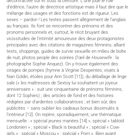
décontractée sur et sous la ceinture. L’une joue le rôle
d’éditrice, l’autre de directrice artistique mais il faut dire que le
mélange des usages et des fonctions est de rigueur. Les
sexes – pardon ! Les textes passent allègrement de l’anglais
au français. Ils font se rencontrer des prénoms et des
pronoms personnels et, surtout, le récit bruyant des
vicissitudes de l’intimité amoureuse des deux protagonistes
principales avec des citations de magazines féminins, alliant
tests, shoppings, guides de survie sexuelle en milieu de boîte
de nuit, photos people des soirées (l’œil de
Housewife
: la
photographe Sophie Anquez). On y trouve également des
cirages de pompes (hymne à Virginie Despentes, vivats à
Nan Goldin, étoiles pour Ann Scott [11]), du déballage de linge
sale (« les maîtresses de Sextoy lui souhaitent un joyeux
anniversaire » : suit une cinquantaine de prénoms féminins,
dont 12 Sophies) ; des articles de fond et des histoires
rédigées par d’ardentes collaboratrices ; et bien sûr, des
publicités – sans oublier les cadeaux bonus dissimulés à
l’intérieur [12]. On repère, sporadiquement, une thématique
mensuelle : « spécial jeunes mariées [14] », spécial « tabloïd
Londonien » ; spécial « Black is beautiful » ; spécial « Cow-
girls » ; spécial « Moscou » ; spécial « Porn ». Bien avant