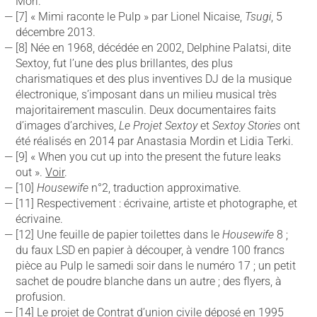
Mori.
[7] « Mimi raconte le Pulp » par Lionel Nicaise,
Tsugi
, 5
décembre 2013.
[8] Née en 1968, décédée en 2002, Delphine Palatsi, dite
Sextoy, fut l’une des plus brillantes, des plus
charismatiques et des plus inventives DJ de la musique
électronique, s’imposant dans un milieu musical très
majoritairement masculin. Deux documentaires faits
d’images d’archives,
Le Projet Sextoy
et
Sextoy Stories
ont
été réalisés en 2014 par Anastasia Mordin et Lidia Terki.
[9] « When you cut up into the present the future leaks
out ».
Voir
.
[10]
Housewife
n°2, traduction approximative.
[11] Respectivement : écrivaine, artiste et photographe, et
écrivaine.
[12] Une feuille de papier toilettes dans le
Housewife
8 ;
du faux LSD en papier à découper, à vendre 100 francs
pièce au Pulp le samedi soir dans le numéro 17 ; un petit
sachet de poudre blanche dans un autre ; des flyers, à
profusion.
[14] Le projet de Contrat d’union civile déposé en 1995