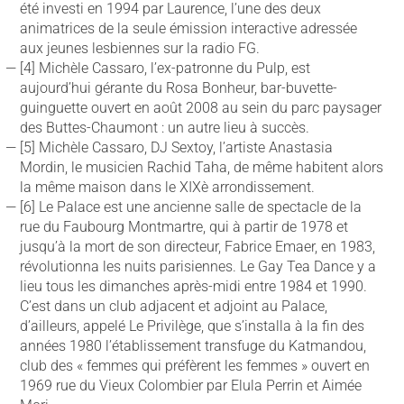
été investi en 1994 par Laurence, l’une des deux
animatrices de la seule émission interactive adressée
aux jeunes lesbiennes sur la radio FG.
[4] Michèle Cassaro, l’ex-patronne du Pulp, est
aujourd’hui gérante du Rosa Bonheur, bar-buvette-
guinguette ouvert en août 2008 au sein du parc paysager
des Buttes-Chaumont : un autre lieu à succès.
[5] Michèle Cassaro, DJ Sextoy, l’artiste Anastasia
Mordin, le musicien Rachid Taha, de même habitent alors
la même maison dans le XIXè arrondissement.
[6] Le Palace est une ancienne salle de spectacle de la
rue du Faubourg Montmartre, qui à partir de 1978 et
jusqu’à la mort de son directeur, Fabrice Emaer, en 1983,
révolutionna les nuits parisiennes. Le Gay Tea Dance y a
lieu tous les dimanches après-midi entre 1984 et 1990.
C’est dans un club adjacent et adjoint au Palace,
d’ailleurs, appelé Le Privilège, que s’installa à la fin des
années 1980 l’établissement transfuge du Katmandou,
club des « femmes qui préfèrent les femmes » ouvert en
1969 rue du Vieux Colombier par Elula Perrin et Aimée