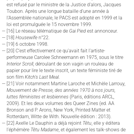
est refusé par le ministre de la Justice d’alors, Jacques
Toubon. Après une longue bataille d’une année à
l’Assemblée nationale, le PACS est adopté en 1999 et la
loi est promulguée le 15 novembre 1999.
[16] Le réseau télématique de
Gai Pied
est annonceur.
[18]
Housewife
n°22.
[19] 6 octobre 1998.
[20] C’est effectivement ce qu’avait fait l’artiste-
performeuse Carolee Schneemann en 1975, sous le titre
Interior Scroll
, déroulant de son vagin un rouleau de
papier pour lire le texte inscrit, un texte féministe tiré de
son film
Kitch’s Last Meal
.
[21] Voir notamment Martine Laroche et Michèle Larrouy,
Mouvement de Presse, des années 1970 à nos jours,
luttes féministes et lesbiennes
(Paris, éditions ARCL,
2009). Et les deux volumes des Queer Zines (ed. AA
Bronson and P. Arons, New York, Printed Matter et
Rotterdam, Witte de With. Nouvelle édition : 2013).
[22] Axelle Le Dauphin a déjà rejoint
Têtu
, elle y éditera
l’éphémère
Têtu Madame
, et également les talk-shows de