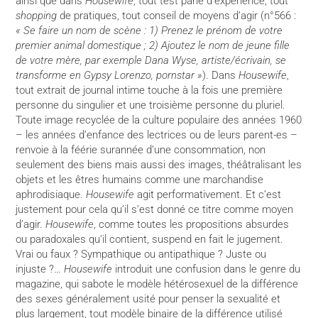
ainsi que dans
Housewife
, tout test parle d’expérience, tout
shopping
de pratiques, tout conseil de moyens d’agir (n°566 :
« Se faire un nom de scène : 1) Prenez le prénom de votre
premier animal domestique ; 2) Ajoutez le nom de jeune fille
de votre mère, par exemple Dana Wyse, artiste/écrivain, se
transforme en Gypsy Lorenzo, pornstar »
). Dans
Housewife
,
tout extrait de journal intime touche à la fois une première
personne du singulier et une troisième personne du pluriel.
Toute image recyclée de la culture populaire des années 1960
– les années d’enfance des lectrices ou de leurs parent-es –
renvoie à la féérie surannée d’une consommation, non
seulement des biens mais aussi des images, théâtralisant les
objets et les êtres humains comme une marchandise
aphrodisiaque.
Housewife
agit performativement. Et c’est
justement pour cela qu’il s’est donné ce titre comme moyen
d’agir.
Housewife
, comme toutes les propositions absurdes
ou paradoxales qu’il contient, suspend en fait le jugement.
Vrai ou faux ? Sympathique ou antipathique ? Juste ou
injuste ?…
Housewife
introduit une confusion dans le genre du
magazine, qui sabote le modèle hétérosexuel de la différence
des sexes généralement usité pour penser la sexualité et
plus largement, tout modèle binaire de la différence utilisé