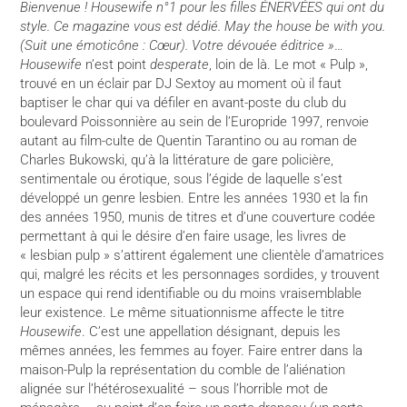
Bienvenue ! Housewife n°1 pour les filles ÉNERVÉES qui ont du
style. Ce magazine vous est dédié. May the house be with you.
(Suit une émoticône : Cœur). Votre dévouée éditrice »
…
Housewife
n’est point
desperate
, loin de là. Le mot « Pulp »,
trouvé en un éclair par DJ Sextoy au moment où il faut
baptiser le char qui va défiler en avant-poste du club du
boulevard Poissonnière au sein de l’Europride 1997, renvoie
autant au film-culte de Quentin Tarantino ou au roman de
Charles Bukowski, qu’à la littérature de gare policière,
sentimentale ou érotique, sous l’égide de laquelle s’est
développé un genre lesbien. Entre les années 1930 et la fin
des années 1950, munis de titres et d’une couverture codée
permettant à qui le désire d’en faire usage, les livres de
« lesbian pulp » s’attirent également une clientèle d’amatrices
qui, malgré les récits et les personnages sordides, y trouvent
un espace qui rend identifiable ou du moins vraisemblable
leur existence. Le même situationnisme affecte le titre
Housewife
. C’est une appellation désignant, depuis les
mêmes années, les femmes au foyer. Faire entrer dans la
maison-Pulp la représentation du comble de l’aliénation
alignée sur l’hétérosexualité – sous l’horrible mot de