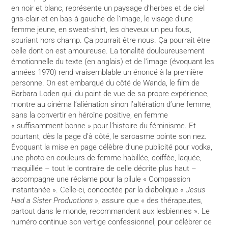
en noir et blanc, représente un paysage d’herbes et de ciel
gris-clair et en bas à gauche de l’image, le visage d’une
femme jeune, en sweat-shirt, les cheveux un peu fous,
souriant hors champ. Ça pourrait être nous. Ça pourrait être
celle dont on est amoureuse. La tonalité douloureusement
émotionnelle du texte (en anglais) et de l’image (évoquant les
années 1970) rend vraisemblable un énoncé à la première
personne. On est embarqué du côté de Wanda, le film de
Barbara Loden qui, du point de vue de sa propre expérience,
montre au cinéma l’aliénation sinon l’altération d’une femme,
sans la convertir en héroïne positive, en femme
« suffisamment bonne » pour l’histoire du féminisme. Et
pourtant, dès la page d’à côté, le sarcasme pointe son nez.
Évoquant la mise en page célèbre d’une publicité pour vodka,
une photo en couleurs de femme habillée, coiffée, laquée,
maquillée – tout le contraire de celle décrite plus haut –
accompagne une réclame pour la pilule « Compassion
instantanée ». Celle-ci, concoctée par la diabolique «
Jesus
Had a Sister Productions
», assure que « des thérapeutes,
partout dans le monde, recommandent aux lesbiennes ». Le
numéro continue son vertige confessionnel, pour célébrer ce