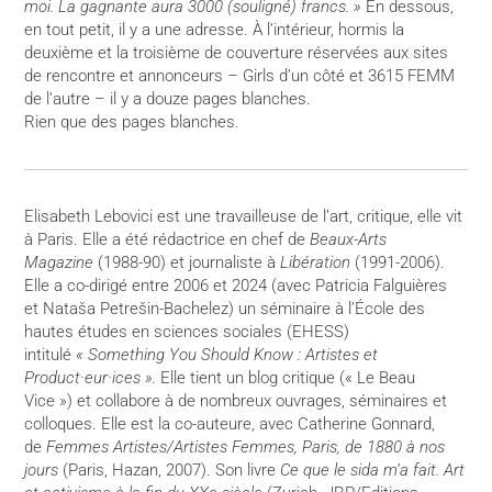
moi. La gagnante aura 3000 (souligné) francs. »
En dessous,
en tout petit, il y a une adresse. À l’intérieur, hormis la
deuxième et la troisième de couverture réservées aux sites
de rencontre et annonceurs – Girls d’un côté et 3615 FEMM
de l’autre – il y a douze pages blanches.
Rien que des pages blanches.
Elisabeth Lebovici est une travailleuse de l’art, critique, elle vit
à Paris. Elle a été rédactrice en chef de
Beaux-Arts
Magazine
(1988-90) et journaliste à
Libération
(1991-2006).
Elle a co-dirigé entre 2006 et 2024 (avec Patricia Falguières
et Nataša Petrešin-Bachelez) un séminaire à l’École des
hautes études en sciences sociales (EHESS)
intitulé
« Something You Should Know : Artistes et
Product·eur·ices ».
Elle tient un blog critique (« Le Beau
Vice ») et collabore à de nombreux ouvrages, séminaires et
colloques. Elle est la co-auteure, avec Catherine Gonnard,
de
Femmes Artistes/Artistes Femmes, Paris, de 1880 à nos
jours
(Paris, Hazan, 2007). Son livre
Ce que le sida m’a fait. Art