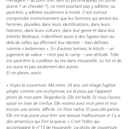
ménagère – au point d’en faire un porte-drapeau (un porte-
plume ? un chevalet ?), ce n’est pourtant pas y adhérer, ou
peut-être, y adhérer seulement à moitié. C’est surtout
comprendre instinctivement que les femmes qui aiment les
femmes, plurielles dans leurs identifications, dans leurs
histoires, dans leurs cultures, dans leur genre et dans leur
intérêts libidinaux, s’identifient aussi à des figures bien au-
delà de celles qui affirment leur identité – bien définies
comme « lesbiennes ». En d’autres termes, le kitsch – un
jugement de valeur – n’est pas le
camp
– une attitude. Telle
est peut-être la condition du rire dans
Housewife
, où l’on rit de
soi aussi et pas seulement des autres.
Et on pleure, aussi.
« Voyez la couverture. Ma mère, 24 ans, son image fugitive
piégée comme une ecchymose sur la peau par l’appareil
photo de mon père. Regardez-la. Elle est belle. Et nous l’avons
saisie en train de s’enfuir. Elle restera avec mon père et moi
encore une année, difficile. Un frère naîtra. Et puis elle partira.
Elle est trop jeune pour être une épouse malheureuse et il y a
des amant(e)s qui font la queue. »
C’est l’édito qui
accompagne le n°15 de
Housewife
. La photo de couverture,