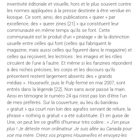
inventivité éditoriale et visuelle, hors et le plus souvent contre
les normes appliquées à la presse destinée à être vendue en
kiosque. Ce sont, ainsi, des publications « queer » par
excellence, des « queer zines [21] » qui constituent leur
communauté en même temps qu’ils se font. Cette
communauté est le produit d’un « piratage » de la distinction
usuelle entre celles qui font (celles qui fabriquent le
magazine, mais aussi celles qui figurent dans le magazine) et
celles qui reçoivent, les lectrices : les images et les rôles
circulent de l’une à l’autre. Et même si les fanzines répondent
à des niches précises, les corps et les discours qu’ils
présentent restent largement absents des « grands
médias ».
Housewife
, puis le Pulp fermé en mai 2007, sont
entrés dans la légende [22]. Non sans avoir passé la main.
Ainsi en témoigne le numéro 24 qui n’est pas loin d’être l’un
de mes préférés. Sur la couverture, au lieu du bandeau
« gratuit » qui court non loin des agrafes servant de reliure, la
phrase « nothing is gratuit » a été substituée. Et en guise de
Une, on peut lire ce graffiti d’humeur très colère :
« J’en peux
plus ! Je déteste mon ordinateur. Je suis allée au Canada pour
voir ma mère. Créez vos propres Housewifes et envoyez-les