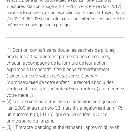
et activisme à la fin du XXe siècle
(Zurich, JRP/Editions,
« lectures Maison Rouge », 2017-2021/Prix Pierre Daix 2017)
a initié « Exposé·es », une exposition au Palais de Tokyo, Paris
(16.02-14.05.2023) dont elle a été conseillère scientifique. Elle
prépare un ouvrage sur la pratique.
[1] Dont on connaît sans doute les sachets de pilules,
produites artisanalement par centaines de milliers,
chacun accompagné de la formule de leur action
exprimée à l’impératif :
Être blonde immédiatement.
Cloner l’amie de votre meilleure amie. Garantir
l’homosexualité de votre enfant.
Le record absolu des
ventes est tenu par
Understand your mother
(« comprenez
votre mère »).
[2] Les derniers numéros de ma collection vont jusqu’à
l’an 2000 et au numéro 32 mais il y a également un n°75,
un numéro π (3,14116), qui d’ailleurs fête le 3,14e
anniversaire du fanzine.
[3] L’Entracte, dancing et thé dansant l’après-midi, avait