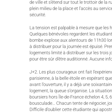
de ville et s’étend sur tout le trottoir de l
plein milieu de la place et l’accès au servi
sécurité.
La tension est palpable à mesure que les h
Quelques bénévoles regardent les étudiant
bombe explose aux alentours de 11h30 lo
à distribuer pour la journée est épuisé. Pr
logements limité à distribuer sur les trois j
pour être sûr d’être auditionné. Aucune in
J+2. Les plus courageux ont fait l’expérienc
parisienne, à la belle étoile en espérant qu
avant l’ouverture, il y a déjà une soixantai
logement, la queue s’organise. La situatio
boursiers hors Île-de-France échelon 4, 5, 6
bousculade… Chacun tente de négocier, jou
Difficile d’oublier cette étudiante qui apost