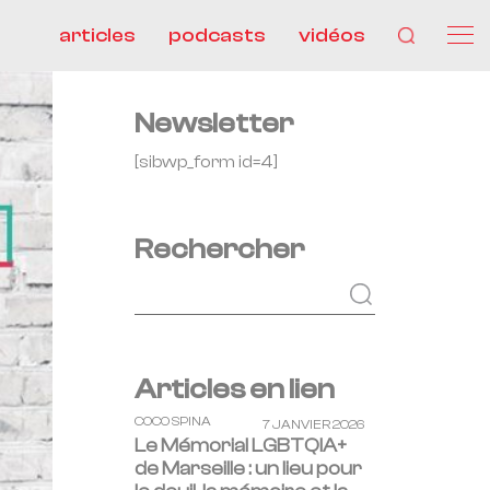
articles
podcasts
vidéos
Newsletter
[sibwp_form id=4]
Rechercher
Articles en lien
COCO SPINA
7 JANVIER 2026
Le Mémorial LGBTQIA+
de Marseille : un lieu pour