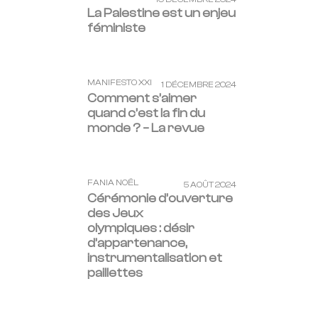
La Palestine est un enjeu
féministe
MANIFESTO XXI
1 DÉCEMBRE 2024
Comment s’aimer
quand c’est la fin du
monde ? – La revue
FANIA NOËL
5 AOÛT 2024
Cérémonie d’ouverture
des Jeux
olympiques : désir
d’appartenance,
instrumentalisation et
paillettes