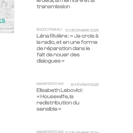
le deuil, la mémoire et la
transmission
SOIZIC PINEAU
10 DÉCEMBRE 2025
Léna Rivière : « Je crois à
la radio, et en une forme
de réparation dans le
fait de nouer des
dialogues »
MANIFESTO XXI
19 FÉVRIER 2025
Elisabeth Lebovici :
« Housewife, la
redistribution du
sensible »
MANIFESTO XXI
10 DÉCEMBRE 2024