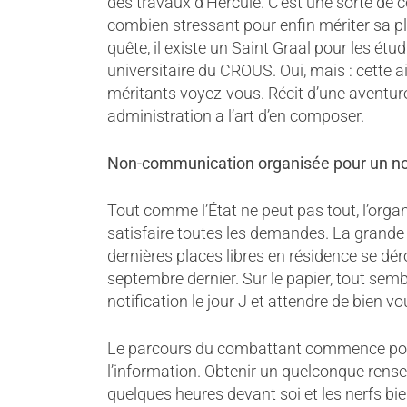
des travaux d’Hercule. C’est une sorte de cé
combien stressant pour enfin mériter sa pl
quête, il existe un Saint Graal pour les ét
universitaire du CROUS. Oui, mais : cette 
méritants voyez-vous. Récit d’une aventure
administration a l’art d’en composer.
Non-communica
tion organisée pour un
Tout comme l’État ne peut pas tout, l’orga
satisfaire toutes les demandes. La grande 
dernières places libres en résidence se déroul
septembre dernier. Sur le papier, tout sembl
notification le jour J et attendre de bien vou
Le parcours du combattant commence pour 
l’information. Obtenir un quelconque rens
quelques heures devant soi et les nerfs bie