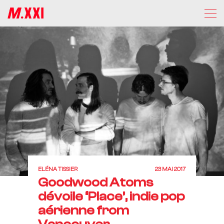
ELÉNA TISSIER
23 MAI 2017
Goodwood Atoms
dévoile ‘Place’, indie pop
aérienne from