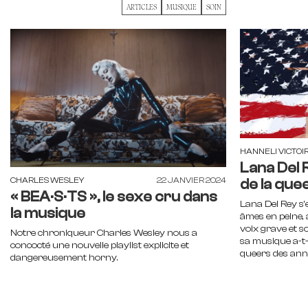
ARTICLES
MUSIQUE
SOIN
HANNELI VICTOI
Lana Del 
CHARLES WESLEY
22 JANVIER 2024
de la que
« BEA·S·TS », le sexe cru dans
Lana Del Rey s’
la musique
âmes en peine, 
voix grave et s
Notre chroniqueur Charles Wesley nous a
sa musique a-t-
concocté une nouvelle playlist explicite et
queers des ann
dangereusement horny.