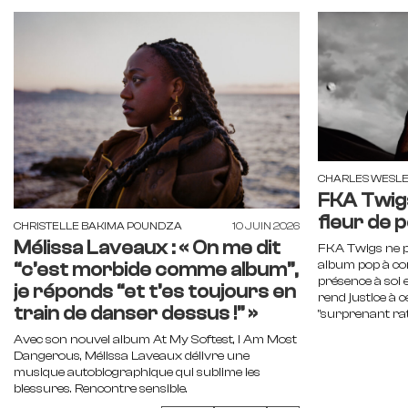
CHARLES WESLE
FKA Twigs
fleur de 
CHRISTELLE BAKIMA POUNDZA
10 JUIN 2026
Mélissa Laveaux : « On me dit
FKA Twigs ne p
album pop à c
“c’est morbide comme album”,
présence à soi 
je réponds “et t’es toujours en
rend justice à c
train de danser dessus !” »
"surprenant rat
Avec son nouvel album At My Softest, I Am Most
Dangerous, Mélissa Laveaux délivre une
musique autobiographique qui sublime les
blessures. Rencontre sensible.