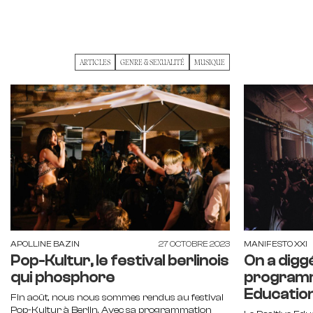
ARTICLES
GENRE & SEXUALITÉ
MUSIQUE
APOLLINE BAZIN
27 OCTOBRE 2023
MANIFESTO XXI
Pop-Kultur, le festival berlinois
On a diggé
qui phosphore
programm
Educatio
Fin août, nous nous sommes rendus au festival
Pop-Kultur à Berlin. Avec sa programmation