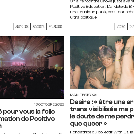
On a rencontré Grove juste avant
Positive Education. L'artiste de Br
une musique punk, bass, dancehall
ultra politique.
ARTICLES
SOCIÉTÉ
MUSIQUE
VIDÉO
DI
MANIFESTO XXI
Desire : « être une ar
18 OCTOBRE 2023
trans visibilisée me 
 pour vous la folle
le doute de me perdr
ation de Positive
que queer »
n
Fondatrice du collectif With Us, l