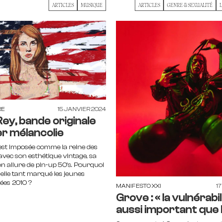
ARTICLES
MUSIQUE
ARTICLES
GENRE & SEXUALITÉ
RE
15 JANVIER 2024
Rey, bande originale
er mélancolie
est imposée comme la reine des
avec son esthétique vintage, sa
on allure de pin-up 50’s. Pourquoi
elle tant marqué les jeunes
ées 2010 ?
MANIFESTO XXI
1
Grove : « la vulnérabil
aussi important que l