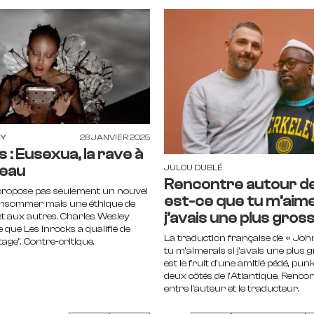
Y
28 JANVIER 2025
 : Eusexua, la rave à
peau
JULOU DUBLÉ
Rencontre autour d
ropose pas seulement un nouvel
est-ce que tu m’aime
onsommer mais une éthique de
j’avais une plus gross
et aux autres. Charles Wesley
e que Les Inrocks a qualifié de
La traduction française de « Joh
age". Contre-critique.
tu m’aimerais si j’avais une plus g
est le fruit d’une amitié pédé, pun
deux côtés de l'Atlantique. Renco
entre l'auteur et le traducteur.