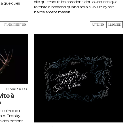
clip qui traduit les émotions douloureuses que
 y a quelques
l'artiste a ressenti quand ael a subi un cyber-
harcèlement massif....
TRANSIDENTITÉS
ARTICLES
MUSIQUE
30 MARS 2023
ite à
s
es ruines du
ns », Franky
n des nations