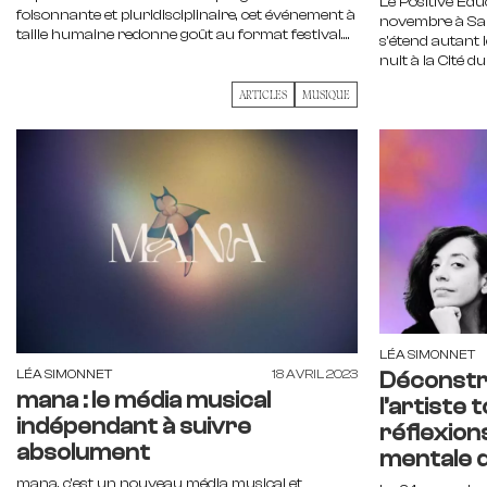
Le Positive Edu
foisonnante et pluridisciplinaire, cet événement à
novembre à Sai
taille humaine redonne goût au format festival....
s'étend autant l
nuit à la Cité du 
ARTICLES
MUSIQUE
LÉA SIMONNET
LÉA SIMONNET
18 AVRIL 2023
Déconstru
mana : le média musical
l’artiste
indépendant à suivre
réflexion
absolument
mentale d
mana, c’est un nouveau média musical et