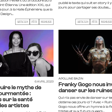
cation revient du 31 octobre au 5
publié le texte qui suit en story il
nt-Étienne. Une édition XXL qui
jours pour partager ses doutes....
e jour, à la Halle Éphémère, que la
Design....
ARTICLES
FÊTE
MUSIQUE
ARTICLES
FÊTE
MUSIQUE
APOLLINE BAZIN
6 AVRIL 2023
Franky Gogo nous inv
ire le mythe de
danser sur les ruine
 tourmentée :
Qui n’a pas envie de danser sur l
s sur la santé
cistème ces jours-ci ? Avec « Rui
es artistes
Gogo nous offre un hymne à la fi
tristes et aux futurs queers....