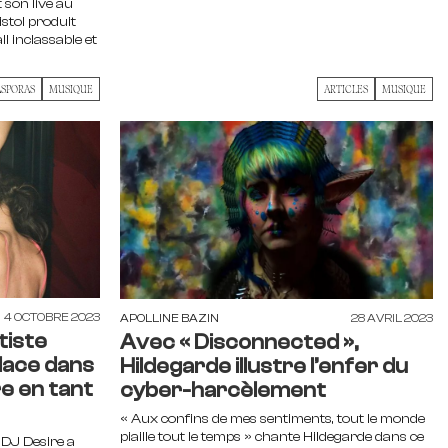
 son live au
istol produit
 inclassable et
ASPORAS
MUSIQUE
ARTICLES
MUSIQUE
4 OCTOBRE 2023
APOLLINE BAZIN
28 AVRIL 2023
tiste
Avec « Disconnected »,
place dans
Hildegarde illustre l’enfer du
e en tant
cyber-harcèlement
« Aux confins de mes sentiments, tout le monde
piaille tout le temps » chante Hildegarde dans ce
a DJ Desire a