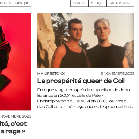
LETTRES
MUSIQUE
ARTICLES
MUSIQUE
SANTÉ MENTALE
MANIFESTO XXI
9 NOVEMBRE 2023
La prospérité queer de Coil
Presque vingt ans après la disparition de John
Balance en 2004, et celle de Peter
Christopherson qui a suivi en 2010, l'œuvre du
duo Coil est un héritage encore trop peu estimé....
7 NOVEMBRE 2023
ité, c’est
a rage »