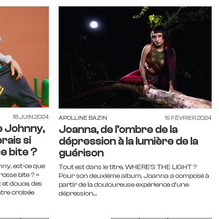
18 JUIN 2024
APOLLINE BAZIN
19 FÉVRIER 2024
e Johnny,
Joanna, de l’ombre de la
rais si
dépression à la lumière de la
e bite ?
guérison
nny, est-ce que
Tout est dans le titre, WHERE’S THE LIGHT ?
rosse bite ? »
Pour son deuxième album, Joanna a composé à
k et douce, des
partir de la douloureuse expérience d’une
ntre croisée
dépression....