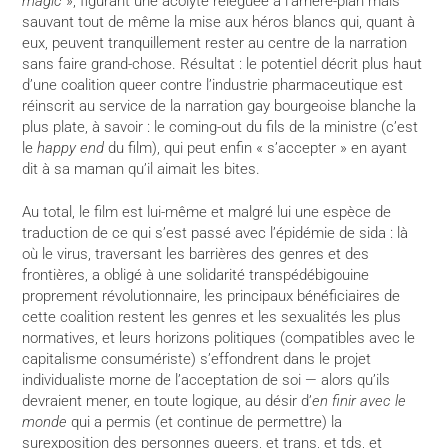
magic
», figurant une acolyte reléguée à l’arrière-plan mais
sauvant tout de même la mise aux héros blancs qui, quant à
eux, peuvent tranquillement rester au centre de la narration
sans faire grand-chose. Résultat : le potentiel décrit plus haut
d’une coalition queer contre l’industrie pharmaceutique est
réinscrit au service de la narration gay bourgeoise blanche la
plus plate, à savoir : le coming-out du fils de la ministre (c’est
le
happy end
du film), qui peut enfin « s’accepter » en ayant
dit à sa maman qu’il aimait les bites.
Au total, le film est lui-même et malgré lui une espèce de
traduction de ce qui s’est passé avec l’épidémie de sida : là
où le virus, traversant les barrières des genres et des
frontières, a obligé à une solidarité transpédébigouine
proprement révolutionnaire, les principaux bénéficiaires de
cette coalition restent les genres et les sexualités les plus
normatives, et leurs horizons politiques (compatibles avec le
capitalisme consumériste) s’effondrent dans le projet
individualiste morne de l’acceptation de soi — alors qu’ils
devraient mener, en toute logique, au désir d’
en finir avec le
monde
qui a permis (et continue de permettre) la
surexposition des personnes queers, et trans, et tds, et