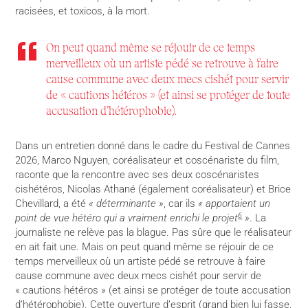
racisées, et toxicos, à la mort.
On peut quand même se réjouir de ce temps
merveilleux où un artiste pédé se retrouve à faire
cause commune avec deux mecs cishét pour servir
de « cautions hétéros » (et ainsi se protéger de toute
accusation d’hétérophobie).
Dans un entretien donné dans le cadre du Festival de Cannes
2026, Marco Nguyen, coréalisateur et coscénariste du film,
raconte que la rencontre avec ses deux coscénaristes
cishétéros, Nicolas Athané (également coréalisateur) et Brice
Chevillard, a été
« déterminante »
, car ils
« apportaient un
6
point de vue hétéro qui a vraiment enrichi le projet
»
. La
journaliste ne relève pas la blague. Pas sûre que le réalisateur
en ait fait une. Mais on peut quand même se réjouir de ce
temps merveilleux où un artiste pédé se retrouve à faire
cause commune avec deux mecs cishét pour servir de
« cautions hétéros » (et ainsi se protéger de toute accusation
d’hétérophobie). Cette ouverture d’esprit (grand bien lui fasse,