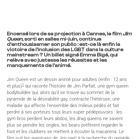
Encensé lors de sa projection à Cannes, le film
Jim
Queen
, sorti en salles mi-juin, continue
d’enthousiasmer son public : est-ce là enfin la
victoire de l’inclusion des LGBT dans la culture
mainstream ? Un billet signé Emma Bigé, qui
relève avec justesse les réussites et les
manquements de l’animé.
Jim Queen
est un dessin animé pour adultes (enfin : 12 ans
1
et plus)
qui raconte l’histoire de Jim Parfait, une gym queen
bodybuildée qui, alors qu’il se trouve au sommet de la
pyramide de la désirabilité gay, contracte l’hétérose, une
maladie qui affecte l’ensemble des milieux pédés et fait
perdre à ses porteurs tous leurs super pédépouvoirs : les
gym bros perdent leurs abdos, les drag queens ne savent
plus se peindre les ongles, les bears préfèrent regarder le
foot et les clubbers se mettent à écouter la macarena. Le
film suit les aventures de Jim parti à la recherche du remède