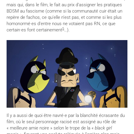
mais qui, dans le film, le fait au prix d’assigner les pratiques
BDSM au fascisme (comme si la communauté cuir était un
repère de fachos, ce qu’elle n’est pas, et comme si les plus
homonormé·es d’entre nous ne votaient pas RN, ce que
5
certain·es font certainement
…).
Il y a aussi de quoi être navré·e par la blanchité écrasante du
film, où le seul personnage racisé est assigné au rôle de
« meilleure amie noire » selon le trope de la «
black girl