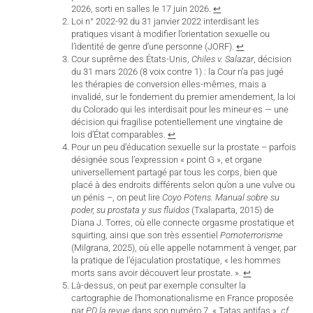
2026, sorti en salles le 17 juin 2026.
↩︎
Loi n° 2022-92 du 31 janvier 2022 interdisant les
pratiques visant à modifier l’orientation sexuelle ou
l’identité de genre d’une personne (JORF).
↩︎
Cour suprême des États-Unis,
Chiles v. Salazar
, décision
du 31 mars 2026 (8 voix contre 1) : la Cour n’a pas jugé
les thérapies de conversion elles-mêmes, mais a
invalidé, sur le fondement du premier amendement, la loi
du Colorado qui les interdisait pour les mineur·es — une
décision qui fragilise potentiellement une vingtaine de
lois d’État comparables.
↩︎
Pour un peu d’éducation sexuelle sur la prostate – parfois
désignée sous l’expression « point G », et organe
universellement partagé par tous les corps, bien que
placé à des endroits différents selon qu’on a une vulve ou
un pénis –, on peut lire
Coyo Potens. Manual sobre su
poder, su prostata y sus fluidos
(Txalaparta, 2015) de
Diana J. Torres, où elle connecte orgasme prostatique et
squirting, ainsi que son très essentiel
Pornoterrorisme
(Milgrana, 2025), où elle appelle notamment à venger, par
la pratique de l’éjaculation prostatique, « les hommes
morts sans avoir découvert leur prostate. ».
↩︎
Là-dessus, on peut par exemple consulter la
cartographie de l’homonationalisme en France proposée
par
PD la revue
dans son numéro 7, « Tatas antifas ».
cf
.