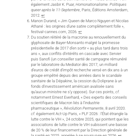
également Jasbir K. Puar,
Homonationalisme. Politiques
queer après le 11-Septembre
, Paris, Éditions Amsterdam,
2012.
↩︎
Manon Durand, « Jim Queen de Marco Nguyen et Nicolas
Athané : les origines d’une satire complètement folle »,
festival-cannes.com, 2026.
↩︎
Du soutien réitéré de la macronie au renouvellement du
glyphosate de Bayer-Monsanto malgré la promesse
présidentielle de 2017 d’en sortir « au plus tard dans trois
ans », aux conflits d’intérêts en cascade avec Servier
puis Sanofi (un conseiller santé de campagne rémunéré
par le laboratoire du Mediator dès 2017, un milliard
d’euros de crédit d’impôt recherche versé en dix ans à un
groupe empêtré depuis des années dans le scandale
sanitaire de la Dépakine, la cession du Doliprane à un
fonds d’investissement américain avalisée sans
qu’aucun ministre ne s’y oppose). Sur ces points,
cf
.
notamment Ernest Everhard, « Des experts des conseils
scientifiques de Macron liés à l’industrie
pharmaceutique »,
Révolution Permanente
, 8 avril 2020.
cf
. également Act-Up Paris, « PLF 2026 : l’État étrangle la
lutte contre le VIH », 24 octobre 2025, qui pointent que les
associations de lutte contre le VIH subissent une baisse
de 20 % de leur financement par la Direction générale de
la santé en 2025, appelée à se poursuivre en 2026.
↩︎