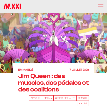
EMMA BIGÉ
7 JUILLET 2026
Jim Queen : des
muscles, des pédales et
des coalitions
ARTICLES
CINÉMA
GENRE & SEXUALITÉ
HUMOUR
SOCIÉTÉ