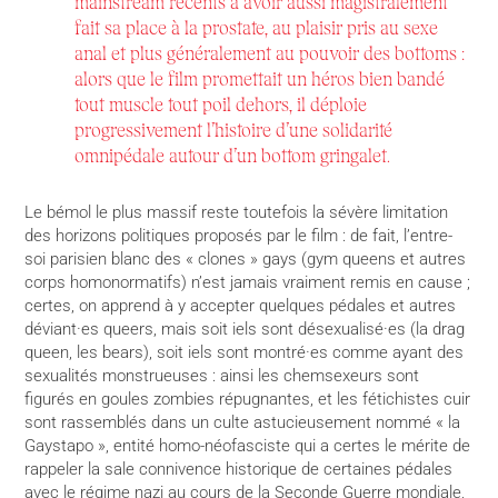
mainstream récents à avoir aussi magistralement
fait sa place à la prostate, au plaisir pris au sexe
anal et plus généralement au pouvoir des bottoms :
alors que le film promettait un héros bien bandé
tout muscle tout poil dehors, il déploie
progressivement l’histoire d’une solidarité
omnipédale autour d’un bottom gringalet.
Le bémol le plus massif reste toutefois la sévère limitation
des horizons politiques proposés par le film : de fait, l’entre-
soi parisien blanc des « clones » gays (gym queens et autres
corps homonormatifs) n’est jamais vraiment remis en cause ;
certes, on apprend à y accepter quelques pédales et autres
déviant·es queers, mais soit iels sont désexualisé·es (la drag
queen, les bears), soit iels sont montré·es comme ayant des
sexualités monstrueuses : ainsi les chemsexeurs sont
figurés en goules zombies répugnantes, et les fétichistes cuir
sont rassemblés dans un culte astucieusement nommé « la
Gaystapo », entité homo-néofasciste qui a certes le mérite de
rappeler la sale connivence historique de certaines pédales
avec le régime nazi au cours de la Seconde Guerre mondiale,