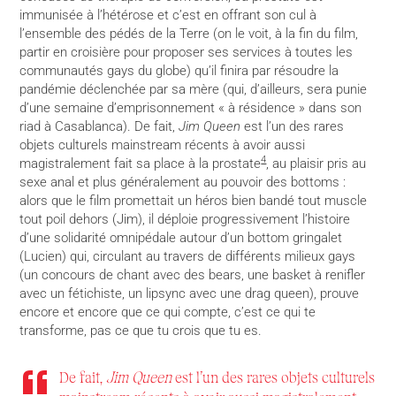
immunisée à l’hétérose et c’est en offrant son cul à
l’ensemble des pédés de la Terre (on le voit, à la fin du film,
partir en croisière pour proposer ses services à toutes les
communautés gays du globe) qu’il finira par résoudre la
pandémie déclenchée par sa mère (qui, d’ailleurs, sera punie
d’une semaine d’emprisonnement « à résidence » dans son
riad à Casablanca). De fait,
Jim Queen
est l’un des rares
objets culturels mainstream récents à avoir aussi
4
magistralement fait sa place à la prostate
, au plaisir pris au
sexe anal et plus généralement au pouvoir des bottoms :
alors que le film promettait un héros bien bandé tout muscle
tout poil dehors (Jim), il déploie progressivement l’histoire
d’une solidarité omnipédale autour d’un bottom gringalet
(Lucien) qui, circulant au travers de différents milieux gays
(un concours de chant avec des bears, une basket à renifler
avec un fétichiste, un lipsync avec une drag queen), prouve
encore et encore que ce qui compte, c’est ce qui te
transforme, pas ce que tu crois que tu es.
De fait,
Jim Queen
est l’un des rares objets culturels