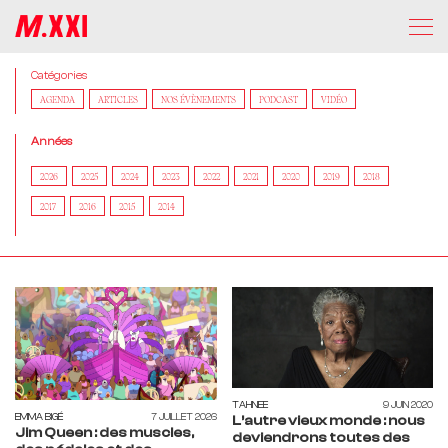
Catégories
AGENDA
ARTICLES
NOS ÉVÈNEMENTS
PODCAST
VIDÉO
Années
2026
2025
2024
2023
2022
2021
2020
2019
2018
2017
2016
2015
2014
TAHNEE
9 JUIN 2020
EMMA BIGÉ
7 JUILLET 2026
L’autre vieux monde : nous
Jim Queen : des muscles,
deviendrons toutes des