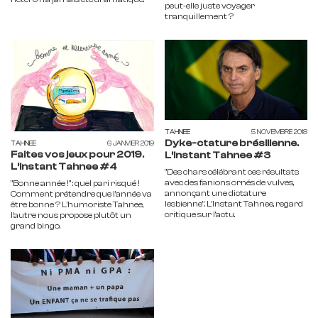
peut-elle juste voyager
tranquillement ?
TAHNEE
5 NOVEMBRE 2018
Dyke-ctature brésilienne.
TAHNEE
6 JANVIER 2019
Faites vos jeux pour 2019.
L’Instant Tahnee #3
L’Instant Tahnee #4
"Des chars célébrant ces résultats
avec des fanions ornés de vulves,
"Bonne année !" : quel pari risqué !
annonçant une dictature
Comment prétendre que l'année va
lesbienne". L'Instant Tahnee, regard
être bonne ? L'humoriste Tahnee,
critique sur l'actu.
l'autre nous propose plutôt un
grand bingo.