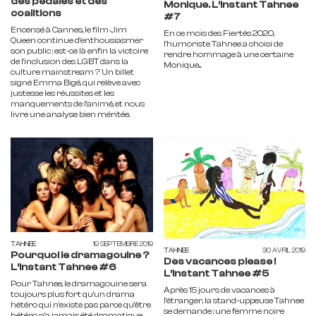
des pédales et des
Monique. L’Instant Tahnee
coalitions
#7
Encensé à Cannes, le film Jim
En ce mois des Fiertés 2020,
Queen continue d’enthousiasmer
l'humoriste Tahnee a choisi de
son public : est-ce là enfin la victoire
rendre hommage à une certaine
de l’inclusion des LGBT dans la
Monique...
culture mainstream ? Un billet
signé Emma Bigé, qui relève avec
justesse les réussites et les
manquements de l’animé, et nous
livre une analyse bien méritée.
TAHNEE
19 SEPTEMBRE 2019
TAHNEE
30 AVRIL 2019
Pourquoi le dramagouine ?
Des vacances please !
L’Instant Tahnee #6
L’Instant Tahnee #5
Pour Tahnee, le dramagouine sera
Après 15 jours de vacances à
toujours plus fort qu'un drama
l'étranger, la stand-uppeuse Tahnee
hétéro qui n'existe pas parce qu'être
se demande : une femme noire
hétéro n'a jamais été dramatique.