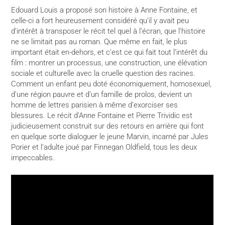
Edouard Louis a proposé son histoire à Anne Fontaine, et
celle-ci a fort heureusement considéré qu’il y avait peu
d’intérêt à transposer le récit tel quel à l’écran, que l’histoire
ne se limitait pas au roman. Que même en fait, le plus
important était en-dehors, et c’est ce qui fait tout l’intérêt du
film : montrer un processus, une construction, une élévation
sociale et culturelle avec la cruelle question des racines.
Comment un enfant peu doté économiquement, homosexuel,
d’une région pauvre et d’un famille de prolos, devient un
homme de lettres parisien à même d’exorciser ses
blessures. Le récit d’Anne Fontaine et Pierre Trividic est
judicieusement construit sur des retours en arrière qui font
en quelque sorte dialoguer le jeune Marvin, incarné par Jules
Porier et l’adulte joué par Finnegan Oldfield, tous les deux
impeccables.