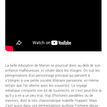
La belle éducation de Marvin se poursuit donc au-delà de son
enfance malheureuse, ici située dans les Vosges. On suit les
pérégrinations d’un personnage principal qui parvient à
s’intégrer à une petite société littéraire parisienne, en même
temps que l’on alterne avec les souvenirs. Le voyage
initiatique comporte son lot de tourments, et c’est peut-être là
qu’il y a en a un peu trop, trop d’histoires parallèles ou de
mentors, dont la très charismatique Isabelle Huppert. Mais
c’est aussi dans ces pérégrinations qu’Anne Fontaine glisse