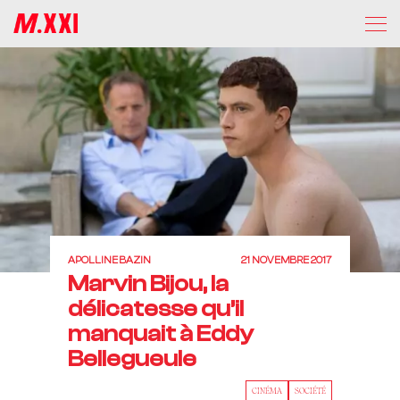
APOLLINE BAZIN
21 NOVEMBRE 2017
Marvin Bijou, la
délicatesse qu’il
manquait à Eddy
Bellegueule
CINÉMA
SOCIÉTÉ