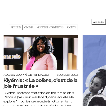
ARTICLES
ARTICLES
CINÉMA
MOUVEMENTS & LUTTES
SOCIÉTÉ
AUDREY COUPPÉ DE KERMADEC
6 JUILLET 2023
Kiyémis : « La colère, c’est de la
joie frustrée »
Kiyémis, poétesse et autrice, anime l'émission «
Rends la joie » sur Mediapart, dans laquelle elle
explore l'importance de cette émotion en tant
que source d'unité, de soin, de résilience et de