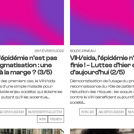
28 FÉVRIER 2022
SOIZIC PINEAU
l’épidémie n’est pas
VIH/sida, l’épidémie n
Stigmatisation : une
finie ! – Luttes d’hier 
à la marge ? (3/5)
d’aujourd’hui (2/5)
 des premiers cas, le VIH/sida
Démocratisation de l'usage du pré
e d’une simple maladie pour
reconnaissance du rôle de patien
able enjeu sociétal, qui éclaire les
réduction des risques : les acquis d
autant qu’il les accentue....
contre le VIH bénéficient aujourd'
société....
ARCHIVES QUEERS
MOUVEMENTS & LUTTES
PODCAST
ARCHIVES QUEERS
MOU
SOIN
VIH/SIDA