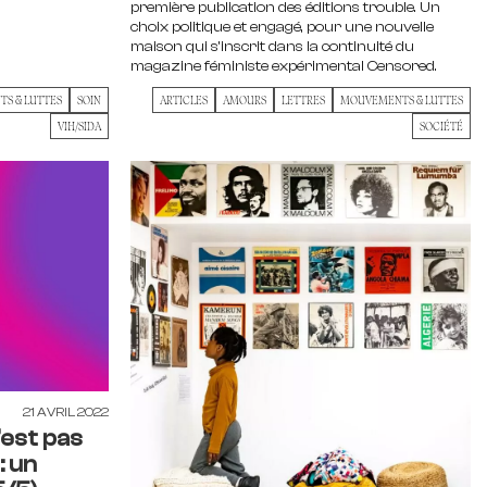
première publication des éditions trouble. Un
choix politique et engagé, pour une nouvelle
maison qui s’inscrit dans la continuité du
magazine féministe expérimental Censored.
S & LUTTES
SOIN
ARTICLES
AMOURS
LETTRES
MOUVEMENTS & LUTTES
VIH/SIDA
SOCIÉTÉ
21 AVRIL 2022
’est pas
: un