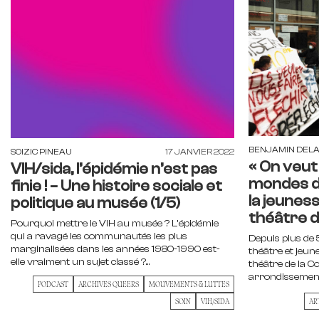
BENJAMIN DEL
SOIZIC PINEAU
17 JANVIER 2022
« On veut 
VIH/sida, l’épidémie n’est pas
mondes d’
finie ! – Une histoire sociale et
la jeunes
politique au musée (1/5)
théâtre de
Pourquoi mettre le VIH au musée ? L’épidémie
qui a ravagé les communautés les plus
Depuis plus de 
marginalisées dans les années 1980-1990 est-
théâtre et jeun
elle vraiment un sujet classé ?...
théâtre de la Co
arrondissement 
PODCAST
ARCHIVES QUEERS
MOUVEMENTS & LUTTES
SOIN
VIH/SIDA
AR