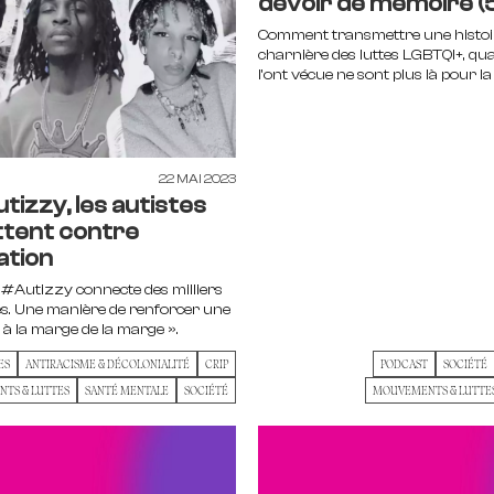
devoir de mémoire (
Comment transmettre une histoir
charnière des luttes LGBTQI+, qua
l’ont vécue ne sont plus là pour la 
22 MAI 2023
izzy, les autistes
uttent contre
sation
Autizzy connecte des milliers
·es. Une manière de renforcer une
 la marge de la marge ».
ES
ANTIRACISME & DÉCOLONIALITÉ
CRIP
PODCAST
SOCIÉTÉ
TS & LUTTES
SANTÉ MENTALE
SOCIÉTÉ
MOUVEMENTS & LUTTE