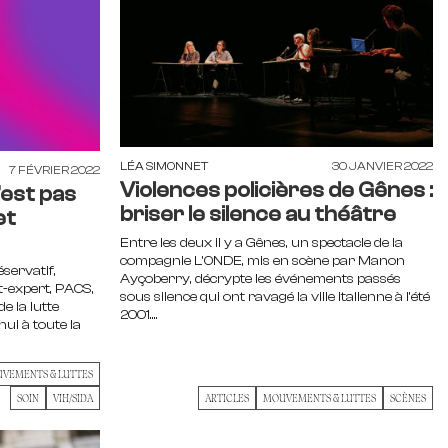
LÉA SIMONNET
30 JANVIER 2022
7 FÉVRIER 2022
Violences policières de Gênes :
’est pas
briser le silence au théâtre
et
Entre les deux il y a Gênes, un spectacle de la
compagnie L’ONDE, mis en scène par Manon
servatif,
Ayçoberry, décrypte les événements passés
t-expert, PACS,
sous silence qui ont ravagé la ville italienne à l’été
e la lutte
2001....
hui à toute la
VEMENTS & LUTTES
SOIN
VIH/SIDA
ARTICLES
MOUVEMENTS & LUTTES
SCÈNES