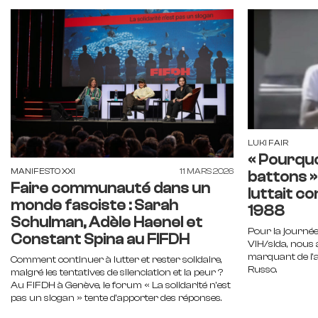
LUKI FAIR
« Pourquo
MANIFESTO XXI
11 MARS 2026
battons »
Faire communauté dans un
luttait co
monde fasciste : Sarah
1988
Schulman, Adèle Haenel et
Pour la journée
Constant Spina au FIFDH
VIH/sida, nous 
marquant de l'a
Comment continuer à lutter et rester solidaire,
Russo.
malgré les tentatives de silenciation et la peur ?
Au FIFDH à Genève, le forum « La solidarité n'est
pas un slogan » tente d'apporter des réponses.