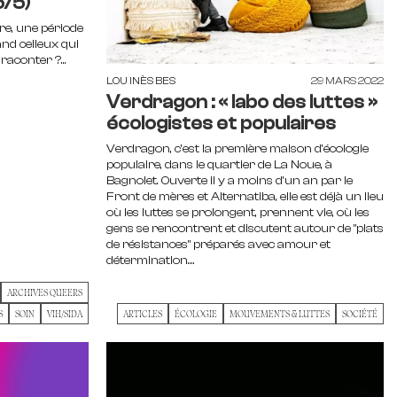
5/5)
e, une période
nd celleux qui
raconter ?...
LOU INÈS BES
29 MARS 2022
Verdragon : « labo des luttes »
écologistes et populaires
Verdragon, c’est la première maison d’écologie
populaire, dans le quartier de La Noue, à
Bagnolet. Ouverte il y a moins d’un an par le
Front de mères et Alternatiba, elle est déjà un lieu
où les luttes se prolongent, prennent vie, où les
gens se rencontrent et discutent autour de "plats
de résistances" préparés avec amour et
détermination....
ARCHIVES QUEERS
S
SOIN
VIH/SIDA
ARTICLES
ÉCOLOGIE
MOUVEMENTS & LUTTES
SOCIÉTÉ