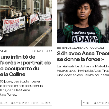
BÉRÉNICE CLOTEAUX-FOUCAULT
AVEAU
30 AVRIL 2021
24h avec Assa Traor
une infinité de
se donne la force »
après » : portrait de
La réalisatrice Johanna Makabi 
se occupante du
heures avec l'invincible Assa Traor
 la Colline
une vidéo en exclusivité pour Man
50 jours, des étudiant·es en
es comédien·nes occupent le
lline, dans le 20ème
de Paris....
TICLES
MOUVEMENTS & LUTTES
SCÈNES
VIDÉO
MOUVEMENTS