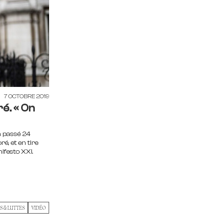
7 OCTOBRE 2019
é. « On
a passé 24
é, et en tire
ifesto XXI.
 & LUTTES
VIDÉO