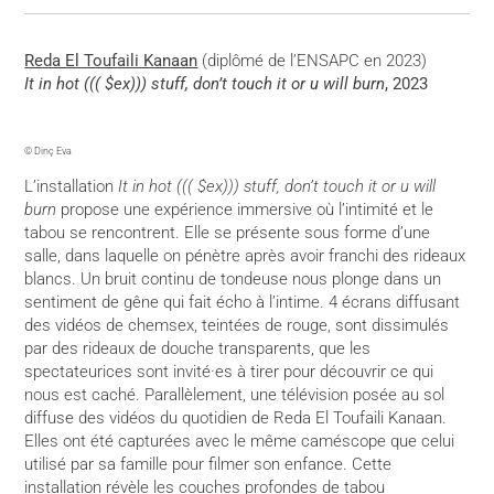
Reda El Toufaili Kanaan
(diplômé de l’ENSAPC en 2023)
It in hot ((( $ex))) stuff, don’t touch it or u will burn
, 2023
© Dinç Eva
L’installation
It in hot ((( $ex))) stuff, don’t touch it or u will
burn
propose une expérience immersive où l’intimité et le
tabou se rencontrent. Elle se présente sous forme d’une
salle, dans laquelle on pénètre après avoir franchi des rideaux
blancs. Un bruit continu de tondeuse nous plonge dans un
sentiment de gêne qui fait écho à l’intime. 4 écrans diffusant
des vidéos de chemsex, teintées de rouge, sont dissimulés
par des rideaux de douche transparents, que les
spectateurices sont invité·es à tirer pour découvrir ce qui
nous est caché. Parallèlement, une télévision posée au sol
diffuse des vidéos du quotidien de Reda El Toufaili Kanaan.
Elles ont été capturées avec le même caméscope que celui
utilisé par sa famille pour filmer son enfance. Cette
installation révèle les couches profondes de tabou