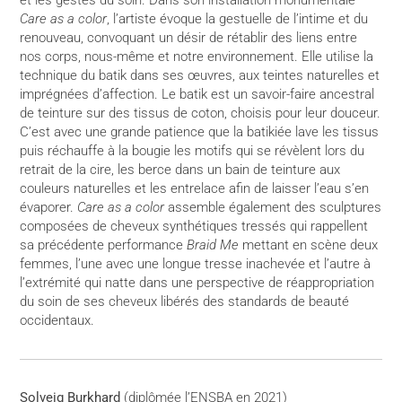
et les gestes du soin. Dans son installation monumentale
Care as a color
, l’artiste évoque la gestuelle de l’intime et du
renouveau, convoquant un désir de rétablir des liens entre
nos corps, nous-même et notre environnement. Elle utilise la
technique du batik dans ses œuvres, aux teintes naturelles et
imprégnées d’affection. Le batik est un savoir-faire ancestral
de teinture sur des tissus de coton, choisis pour leur douceur.
C’est avec une grande patience que la batikiée lave les tissus
puis réchauffe à la bougie les motifs qui se révèlent lors du
retrait de la cire, les berce dans un bain de teinture aux
couleurs naturelles et les entrelace afin de laisser l’eau s’en
évaporer.
Care as a color
assemble également des sculptures
composées de cheveux synthétiques tressés qui rappellent
sa précédente performance
Braid Me
mettant en scène deux
femmes, l’une avec une longue tresse inachevée et l’autre à
l’extrémité qui natte dans une perspective de réappropriation
du soin de ses cheveux libérés des standards de beauté
occidentaux.
Solveig Burkhard
(diplômée l’ENSBA en 2021)