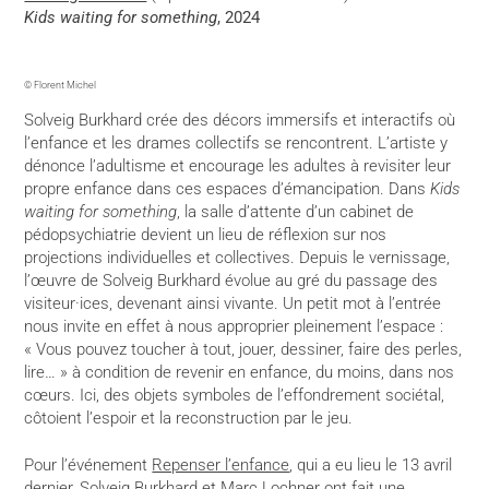
Kids waiting for something
, 2024
© Florent Michel
Solveig Burkhard crée des décors immersifs et interactifs où
l’enfance et les drames collectifs se rencontrent. L’artiste y
dénonce l’adultisme et encourage les adultes à revisiter leur
propre enfance dans ces espaces d’émancipation. Dans
Kids
waiting for something
, la salle d’attente d’un cabinet de
pédopsychiatrie devient un lieu de réflexion sur nos
projections individuelles et collectives. Depuis le vernissage,
l’œuvre de Solveig Burkhard évolue au gré du passage des
visiteur·ices, devenant ainsi vivante. Un petit mot à l’entrée
nous invite en effet à nous approprier pleinement l’espace :
« Vous pouvez toucher à tout, jouer, dessiner, faire des perles,
lire… » à condition de revenir en enfance, du moins, dans nos
cœurs. Ici, des objets symboles de l’effondrement sociétal,
côtoient l’espoir et la reconstruction par le jeu.
Pour l’événement
Repenser l’enfance
, qui a eu lieu le 13 avril
dernier, Solveig Burkhard et Marc Lochner ont fait une