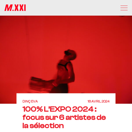
DINÇ EVA
18 AVRIL 2024
100% L’EXPO 2024 :
focus sur 6 artistes de
la sélection