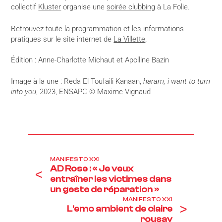
collectif
Kluster
organise une
soirée clubbing
à La Folie.
Retrouvez toute la programmation et les informations
pratiques sur le site internet de
La Villette
.
Édition : Anne-Charlotte Michaut et Apolline Bazin
Image à la une : Reda El Toufaili Kanaan,
haram, i want to turn
into you
, 2023, ENSAPC © Maxime Vignaud
MANIFESTO XXI
AD Rose : « Je veux
<
entraîner les victimes dans
un geste de réparation »
MANIFESTO XXI
>
L’emo ambient de claire
rousay