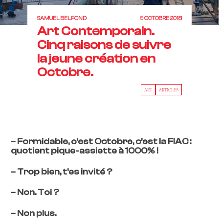
SAMUEL BELFOND
5 OCTOBRE 2018
Art Contemporain.
Cinq raisons de suivre
la jeune création en
Octobre.
ART
ARTICLES
– Formidable, c’est Octobre, c’est la FIAC :
quotient pique-assiette à 1000% !
– Trop bien, t’es invité ?
– Non. Toi ?
– Non plus.