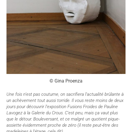
© Gina Proenza
Une fois n’est pas coutume, on sacrifiera l’actualité brûlante à
un achèvement tout aussi torride. Il vous reste moins de deux
jours pour découvrir l’exposition Fusions Froides de Pauline
Lavogez à la Galerie du Crous. C’est peu, mais ça vaut plus
que le détour. Bouleversant, et ce malgré un quotient pique-
assiette évidemment proche de zéro (il reste peut-être des
madeleines à l’étage, cela dit).