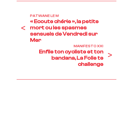
PATWANE LE M
« Ecoute chérie », la petite
<
mort ou les spasmes
sensuels de Vendredi sur
Mer
MANIFESTO XXI
Enfile ton cycliste et ton
>
bandana, La Folie te
challenge