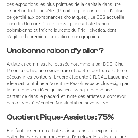
des expositions les plus pointues de la capitale dans une
discrétion toute helvète. (Poncif de journaliste que d’utiliser
ce gentilé aux consonances drolatiques). Le CCS accueille
donc fin Octobre Gina Proenza, jeune artiste franco-
colombienne et fraîche lauréate du Prix Helvetica, dont il
s’agit de la première exposition monographique.
Une bonne raison d’y aller ?
Artiste et commissaire, passée notamment par DOC, Gina
Proenza cultive une oeuvre rare et subtile, dont on a hâte de
découvrir les contours. Encore étudiante à l’ECAL, Lausanne,
elle avait contribué à l’aventure Pazioli, espace plus exigu par
la taille que les idées, qui avaient presque caché une
cantatrice dans le placard, et invité des artistes à concevoir
des œuvres à déguster. Manifestation savoureuse.
Quotient Pique-Assiette : 75%
Fun fact : insérer un artiste suisse dans une exposition
collective permet normalement d’en tripler le budget, au gré