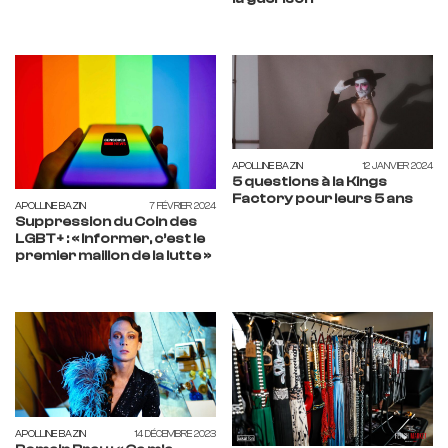
APOLLINE BAZIN
12 JANVIER 2024
5 questions à la Kings
Factory pour leurs 5 ans
APOLLINE BAZIN
7 FÉVRIER 2024
Suppression du Coin des
LGBT+ : « Informer, c’est le
premier maillon de la lutte »
APOLLINE BAZIN
14 DÉCEMBRE 2023