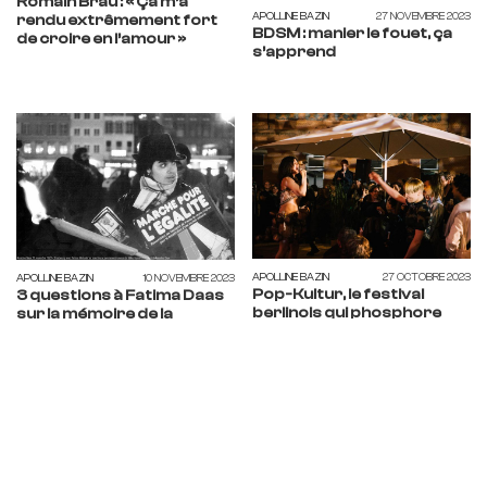
Romain Brau : « Ça m’a
APOLLINE BAZIN
27 NOVEMBRE 2023
rendu extrêmement fort
BDSM : manier le fouet, ça
de croire en l’amour »
s’apprend
APOLLINE BAZIN
27 OCTOBRE 2023
APOLLINE BAZIN
10 NOVEMBRE 2023
Pop-Kultur, le festival
3 questions à Fatima Daas
berlinois qui phosphore
sur la mémoire de la
marche contre le racisme
de 1983