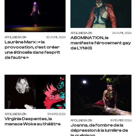
APOLLINE BAZIN
24 AVRIL 2024
ABOMINATION, le
APOLLINE BAZIN
30 AVRIL 2024
Laurène Marx : « la
manifeste férocement gay
provocation, c’est créer
de LYNKS
une étincelle dans l’esprit
de l’autre »
APOLLINE BAZIN
8 MARS 2024
Virginie Despentes, la
APOLLINE BAZIN
19 FÉVRIER 2024
menace Woke au théâtre
Joanna, de l’ombre de la
dépression à la lumière de
la guérison