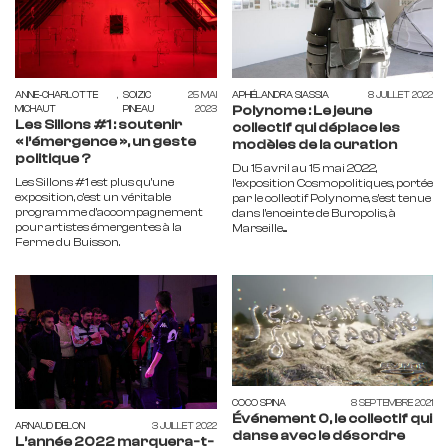
ANNE-CHARLOTTE
,
SOIZIC
25 MAI
APHÉLANDRA SIASSIA
8 JUILLET 2022
Polynome : Le jeune
MICHAUT
PINEAU
2023
Les Sillons #1 : soutenir
collectif qui déplace les
« l’émergence », un geste
modèles de la curation
politique ?
Du 15 avril au 15 mai 2022,
Les Sillons #1 est plus qu'une
l’exposition Cosmopolitiques, portée
exposition, c'est un véritable
par le collectif Polynome, s’est tenue
programme d'accompagnement
dans l’enceinte de Buropolis, à
pour artistes émergent·es à la
Marseille....
Ferme du Buisson.
COCO SPINA
8 SEPTEMBRE 2021
Événement 0, le collectif qui
ARNAUD IDELON
3 JUILLET 2022
danse avec le désordre
L’année 2022 marquera-t-