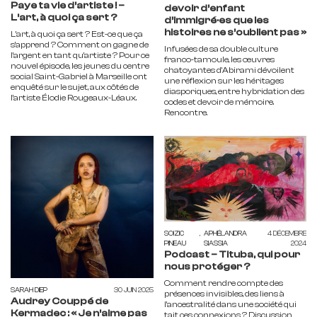
Paye ta vie d’artiste ! –
devoir d’enfant
L’art, à quoi ça sert ?
d’immigré·es que les
histoires ne s’oublient pas »
L’art, à quoi ça sert ? Est-ce que ça
s’apprend ? Comment on gagne de
Infusées de sa double culture
l’argent en tant qu’artiste ? Pour ce
franco-tamoule, les œuvres
nouvel épisode, les jeunes du centre
chatoyantes d'Abirami dévoilent
social Saint-Gabriel à Marseille ont
une réflexion sur les héritages
enquêté sur le sujet, aux côtés de
diasporiques, entre hybridation des
l’artiste Élodie Rougeaux-Léaux.
codes et devoir de mémoire.
Rencontre.
SOIZIC
,
APHÉLANDRA
4 DÉCEMBRE
PINEAU
SIASSIA
2024
Podcast – Tituba, qui pour
nous protéger ?
Comment rendre compte des
SARAH DIEP
30 JUIN 2025
présences invisibles, des liens à
Audrey Couppé de
l’ancestralité dans une société qui
Kermadec : « Je n’aime pas
tait ces connexions ? Discussion