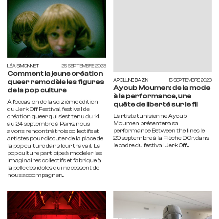
LÉA SIMONNET
25 SEPTEMBRE 2023
Comment la jeune création
APOLLINE BAZIN
15 SEPTEMBRE 2023
queer remodèle les figures
Ayoub Moumen: de la mode
de la pop culture
à la performance, une
À l’occasion de la seizième édition
quête de liberté sur le fil
du Jerk Off Festival, festival de
L’artiste tunisien·ne Ayoub
création queer qui s'est tenu du 14
Moumen présentera sa
au 24 septembre à Paris, nous
performance Between the lines le
avons rencontré trois collectifs et
20 septembre à la Flèche D’Or, dans
artistes pour discuter de la place de
le cadre du festival Jerk Off....
la pop culture dans leur travail. La
pop culture participe à modeler les
imaginaires collectifs et fabrique à
la pelle des idoles qui ne cessent de
nous accompagner....