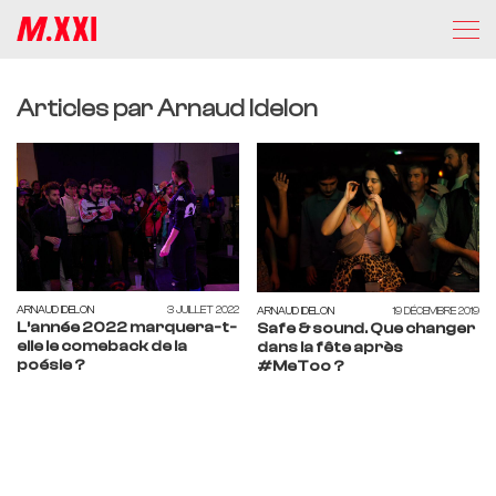
Articles par Arnaud Idelon
ARNAUD IDELON
3 JUILLET 2022
ARNAUD IDELON
19 DÉCEMBRE 2019
L’année 2022 marquera-t-
Safe & sound. Que changer
elle le comeback de la
dans la fête après
poésie ?
#MeToo ?