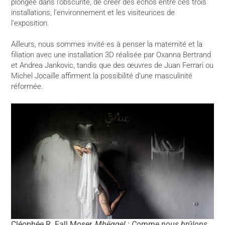
plongée dans l’obscurité, de créer des échos entre ces trois
installations, l’environnement et les visiteurices de
l’exposition.
Ailleurs, nous sommes invité·es à penser la maternité et la
filiation avec une installation 3D réalisée par Oxanna Bertrand
et Andrea Jankovic, tandis que des œuvres de Juan Ferrari ou
Michel Jocaille affirment la possibilité d’une masculinité
réformée.
Cléophée R. Fall Moser,
Mbëggel : Comme nous brûlons
,