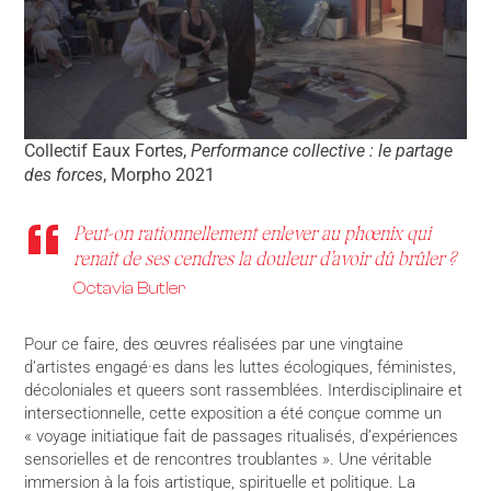
Collectif Eaux Fortes,
Performance collective : le partage
des forces
, Morpho 2021
Peut-on rationnellement enlever au phœnix qui
renaît de ses cendres la douleur d’avoir dû brûler ?
Octavia Butler
Pour ce faire, des œuvres réalisées par une vingtaine
d’artistes engagé·es dans les luttes écologiques, féministes,
décoloniales et queers sont rassemblées. Interdisciplinaire et
intersectionnelle, cette exposition a été conçue comme un
« voyage initiatique fait de passages ritualisés, d’expériences
sensorielles et de rencontres troublantes ». Une véritable
immersion à la fois artistique, spirituelle et politique. La