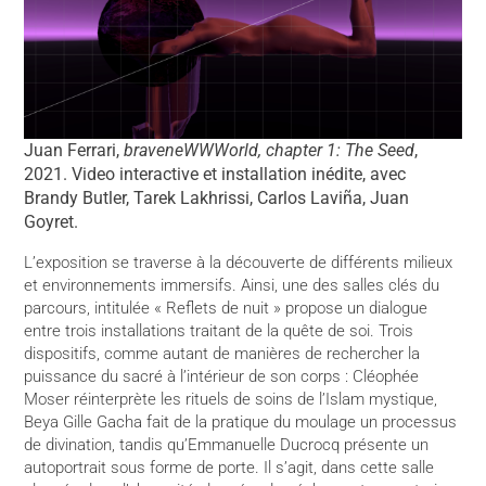
Juan Ferrari,
braveneWWWorld, chapter 1: The Seed
,
2021. Video interactive et installation inédite, avec
Brandy Butler, Tarek Lakhrissi, Carlos Laviña, Juan
Goyret.
L’exposition se traverse à la découverte de différents milieux
et environnements immersifs. Ainsi, une des salles clés du
parcours, intitulée « Reflets de nuit » propose un dialogue
entre trois installations traitant de la quête de soi. Trois
dispositifs, comme autant de manières de rechercher la
puissance du sacré à l’intérieur de son corps : Cléophée
Moser réinterprète les rituels de soins de l’Islam mystique,
Beya Gille Gacha fait de la pratique du moulage un processus
de divination, tandis qu’Emmanuelle Ducrocq présente un
autoportrait sous forme de porte. Il s’agit, dans cette salle