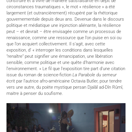
construire et à vivre de manière satisfaisante en dépit de
circonstances traumatiques », le mot
« résilience » a été
largement (et outrancièrement) récupéré par la rhétorique
gouvernementale depuis deux ans. Devenue dans le discours
politique et médiatique une injonction aliénante, la résilience
peut – et devrait – être envisagée comme un processus de
renaissance, comme une ressource que l’on puise en soi ou
que l’on acquiert collectivement. Il s’agit, avec cette
exposition, d’
« interroger les conditions dans lesquelles
“renaître“ peut signifier une émancipation, une libération
sensible, comme politique et une quête d’harmonie avec
l’environnement. » Le fil que l’exposition tire part d’une citation
issue du roman de science-fiction
La Parabole du semeur
écrit par l’autrice afro-américaine Octavia Butler, pour tendre
vers une autre, du poète mystique persan Djalâl ad-Dîn Rûmî,
maitre à penser du soufisme.