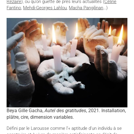
Rézaire
), ou qu’on guette de près leurs actualités (
Céline
Fantino
,
Mehdi-Georges Lahlou
,
Macha Pangilinan
…)
Beya Gille Gacha,
Autel des gratitudes
, 2021. Installation,
plâtre, cire, dimension variables.
Défini par le Larousse comme l’« aptitude d’un individu à se