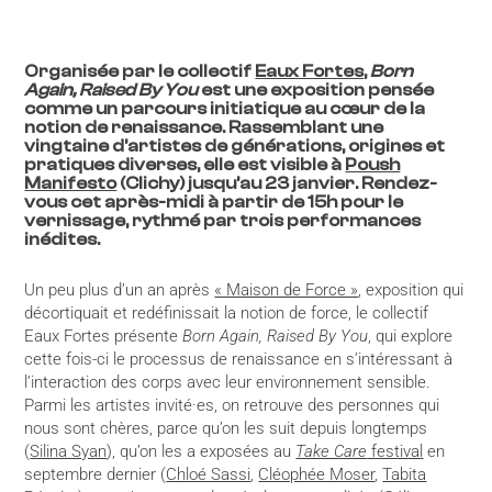
Organisée par le collectif
Eaux Fortes
,
Born
Again, Raised By You
est une exposition pensée
comme un parcours initiatique au cœur de la
notion de renaissance. Rassemblant une
vingtaine d’artistes de générations, origines et
pratiques diverses, elle est visible à
Poush
Manifesto
(Clichy) jusqu’au 23 janvier. Rendez-
vous cet après-midi à partir de 15h pour le
vernissage, rythmé par trois performances
inédites.
Un peu plus d’un an après
« Maison de Force »
, exposition qui
décortiquait et redéfinissait la notion de force, le collectif
Eaux Fortes présente
Born Again, Raised By You
, qui explore
cette fois-ci le processus de renaissance en s’intéressant à
l’interaction des corps avec leur environnement sensible.
Parmi les artistes invité·es, on retrouve des personnes qui
nous sont chères, parce qu’on les suit depuis longtemps
(
Silina Syan
), qu’on les a exposées au
Take Care
festival
en
septembre dernier (
Chloé Sassi
,
Cléophée Moser
,
Tabita