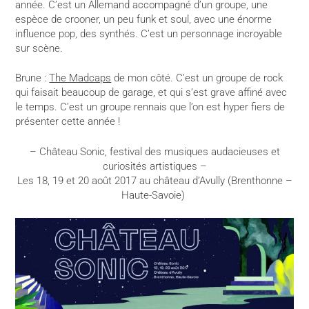
année. C’est un Allemand accompagné d’un groupe, une
espèce de crooner, un peu funk et soul, avec une énorme
influence pop, des synthés. C’est un personnage incroyable
sur scène.
Brune :
The Madcaps
de mon côté. C’est un groupe de rock
qui faisait beaucoup de garage, et qui s’est grave affiné avec
le temps. C’est un groupe rennais que l’on est hyper fiers de
présenter cette année !
– Château Sonic, festival des musiques audacieuses et
curiosités artistiques –
Les 18, 19 et 20 août 2017 au château d’Avully (Brenthonne –
Haute-Savoie)