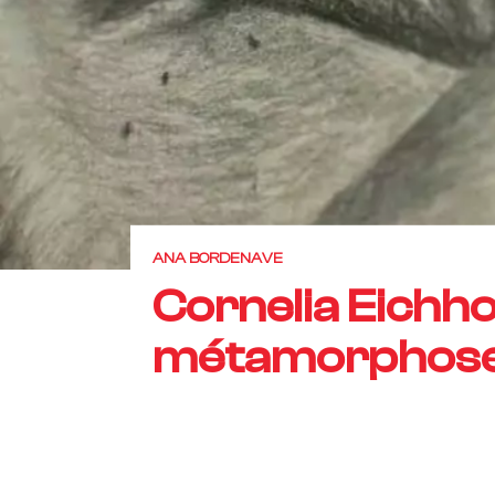
ANA BORDENAVE
Cornelia Eichho
métamorphose