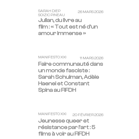
SARAH DIEP
26 MARS 2026
SOIZIC PINEAU
Julian, du livre au
film : « Tout est né d’un
amour immense »
MANIFESTO XXI
11 MARS 2026
Faire communauté dans
un monde fasciste :
Sarah Schulman, Adèle
Haenel et Constant
Spina au FIFDH
MANIFESTO XXI
20 FÉVRIER 2026
Jeunesse queer et
résistance par l’art : 5
films à voir au FIFDH