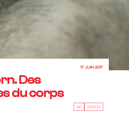
17 JUIN 2017
rn. Des
s du corps
ART
ARTICLES