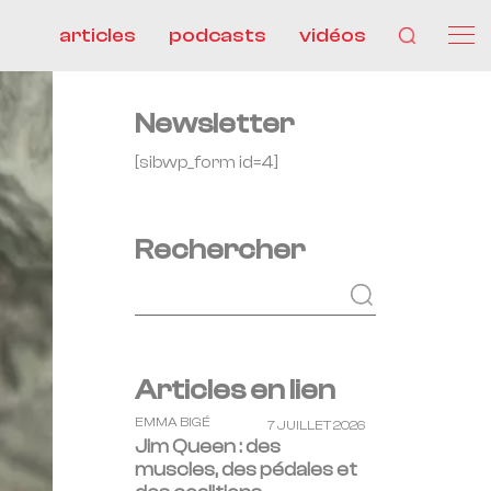
articles
podcasts
vidéos
Newsletter
[sibwp_form id=4]
Rechercher
Articles en lien
EMMA BIGÉ
7 JUILLET 2026
Jim Queen : des
muscles, des pédales et