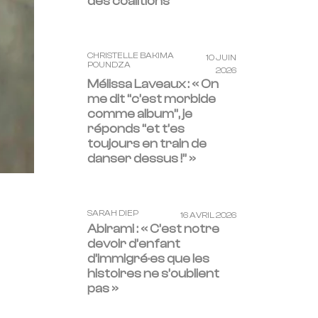
des coalitions
CHRISTELLE BAKIMA
10 JUIN
POUNDZA
2026
Mélissa Laveaux : « On
me dit “c’est morbide
comme album”, je
réponds “et t’es
toujours en train de
danser dessus !” »
SARAH DIEP
16 AVRIL 2026
Abirami : « C’est notre
devoir d’enfant
d’immigré·es que les
histoires ne s’oublient
pas »