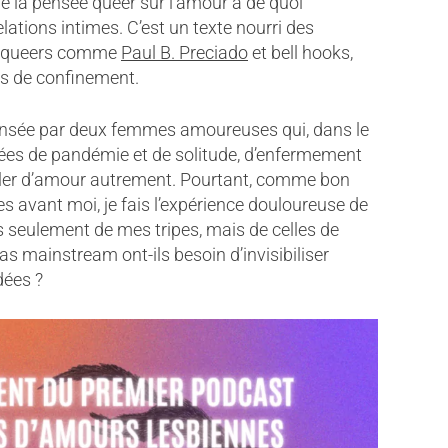
que la pensée queer sur l’amour a de quoi
elations intimes. C’est un texte nourri des
s queers comme
Paul B. Preciado
et bell hooks,
es de confinement.
pensée par deux femmes amoureuses qui, dans le
nées de pandémie et de solitude, d’enfermement
arler d’amour autrement. Pourtant, comme bon
s avant moi, je fais l’expérience douloureuse de
s seulement de mes tripes, mais de celles de
mainstream ont-ils besoin d’invisibiliser
dées ?