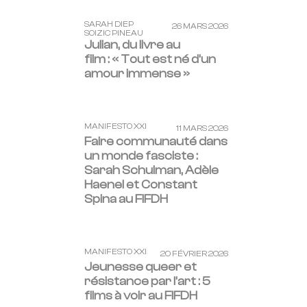
SARAH DIEP
26 MARS 2026
SOIZIC PINEAU
Julian, du livre au
film : « Tout est né d’un
amour immense »
MANIFESTO XXI
11 MARS 2026
Faire communauté dans
un monde fasciste :
Sarah Schulman, Adèle
Haenel et Constant
Spina au FIFDH
MANIFESTO XXI
20 FÉVRIER 2026
Jeunesse queer et
résistance par l’art : 5
films à voir au FIFDH