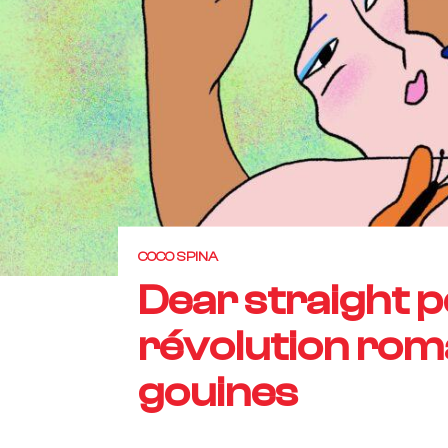
COCO SPINA
Dear straight pe
révolution rom
gouines