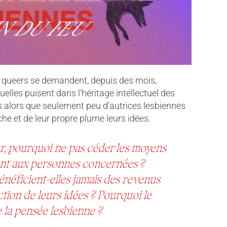
es queers se demandent, depuis des mois,
elles puisent dans l’héritage intellectuel des
rs alors que seulement peu d’autrices lesbiennes
he et de leur propre plume leurs idées.
r, pourquoi ne pas céder les moyens
nt aux personnes concernées ?
énéficient-elles jamais des revenus
ion de leurs idées ? Pourquoi le
la pensée lesbienne ?