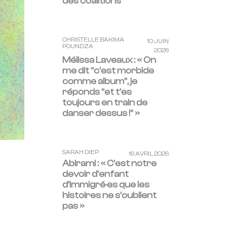
des coalitions
CHRISTELLE BAKIMA
10 JUIN
POUNDZA
2026
Mélissa Laveaux : « On
me dit “c’est morbide
comme album”, je
réponds “et t’es
toujours en train de
danser dessus !” »
SARAH DIEP
16 AVRIL 2026
Abirami : « C’est notre
devoir d’enfant
d’immigré·es que les
histoires ne s’oublient
pas »