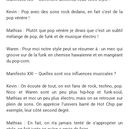
Kevin :
Pop avec des sons rock dedans, en fait c’est de la
pop vénère !
Mathias
: Plutôt que pop vénère je dirais que c’est un subtil
mélange de pop, de funk et de musique électro !
Waren
: Pour moi notre style peut se résumer à : un mec qui
groove sur de la funk en chemise hawaïenne et en mangeant
du pop-corn.
Manifesto XXI – Quelles sont vos influences musicales ?
Kevin :
On écoute de tout, on est fans de rock, techno, pop.
Nico et Waren sont un peu plus hip-hop et funk-soul,
Mathias et moi un peu plus électro, mais on se retrouve sur
plein de sons. On apprécie l’univers barré de Hot Chip par
exemple, leur côté second degré.
Mathias :
En fait, on n’a jamais tenté de s’approprier un
style, on fait juste ce qu’on a envie de faire.