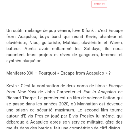
ARTICLES
Un subtil mélange de pop vénère, love & funk : c’est Escape
from Acapulco, boys band qui réunit Kevin, chanteur et
claviériste, Nico, guitariste, Mathias, claviériste et Waren,
batteur. Après avoir enflammé les Solidays, ils nous
racontent leurs projets et rêves de gangsters, femmes et
synthés plaqué or.
Manifesto XXI – Pourquoi « Escape from Acapulco » ?
Kevin
: C’est la contraction de deux noms de films :
Escape
from New York
de John Carpenter et
Fun in Acapulco
de
Richard Thorpe. Le premier est un film de science-fiction qui
se passe dans les années 2020, où Manhattan est devenue
une prison de sécurité maximum. Le second film tourne
autour d’Elvis Presley joué par Elvis Presley lui-même, qui
débarque à Acapulco après son service militaire, gère des
meufs dans des barrios, fait une compétition de cliff diving…