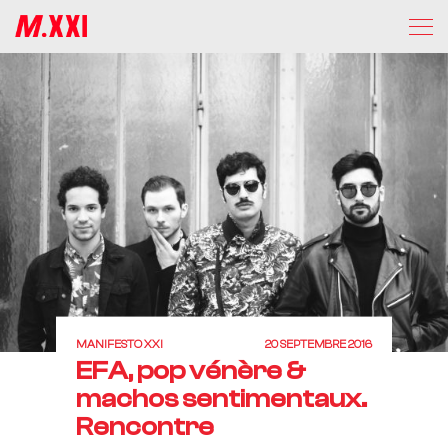
MANIFESTO XXI
20 SEPTEMBRE 2016
EFA, pop vénère &
machos sentimentaux.
Rencontre