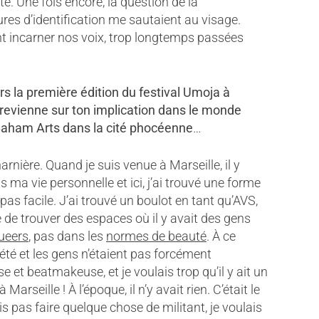
té. Une fois encore, la question de la
gures d’identification me sautaient au visage.
ent incarner nos voix, trop longtemps passées
rs la première édition du festival Umoja à
n revienne sur ton implication dans le monde
e Baham Arts dans la cité phocéenne
…
rnière. Quand je suis venue à Marseille, il y
s ma vie personnelle et ici, j’ai trouvé une forme
pas facile. J’ai trouvé un boulot en tant qu’AVS,
ie de trouver des espaces où il y avait des gens
ueers
, pas dans les
normes de beauté
. À ce
iété et les gens n’étaient pas forcément
e et beatmakeuse, et je voulais trop qu’il y ait un
rseille ! À l’époque, il n’y avait rien. C’était le
 pas faire quelque chose de militant, je voulais