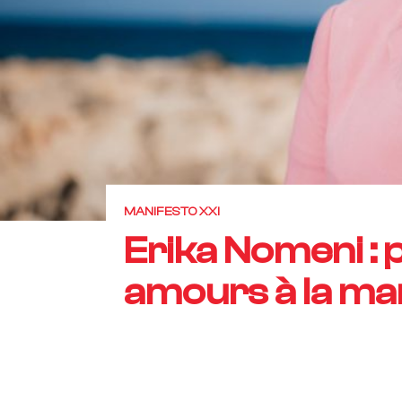
MANIFESTO XXI
Erika Nomeni : 
amours à la ma