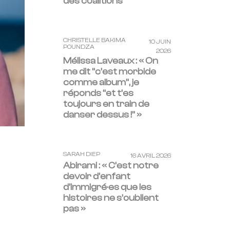
des coalitions
CHRISTELLE BAKIMA
10 JUIN
POUNDZA
2026
Mélissa Laveaux : « On
me dit “c’est morbide
comme album”, je
réponds “et t’es
toujours en train de
danser dessus !” »
SARAH DIEP
16 AVRIL 2026
Abirami : « C’est notre
devoir d’enfant
d’immigré·es que les
histoires ne s’oublient
pas »