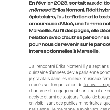
En février 2023, sortait aux éditi
mêmes
d’Erika Nomeni. Récit hyb
épistolaire, l’auto-fiction et le text
amoureuse d’Aloé, une femme noir
Marseille. Au fil des pages, elle décr
relation avec d’autres personnes 
pour nous de revenir sur le parcou
intersectionnelles à Marseille.
J’ai rencontré Erika Nomeni il y a sept ans 
quinzaine d’années de vie parisienne ponct
je gravitais dans les milieux musicaux fém
croisés sur l’organisation du
festival Umoj
charisme et l’engagement sans pareil de ce
acolyte et ami de toujours Paulo, de bouger
en visibilisant des publics minoritaires, qu
parisienne. Je me rappelle avoir vécu ces