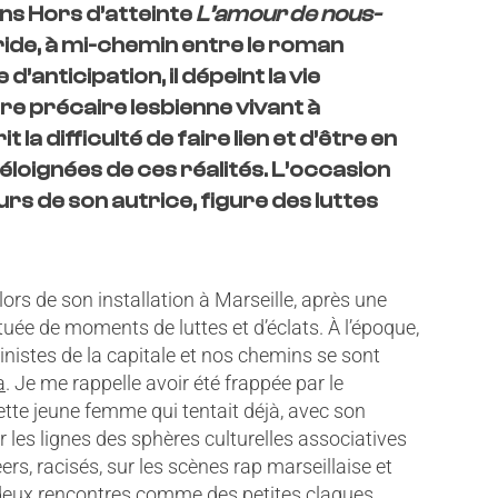
ons Hors d’atteinte
L’amour de nous-
ride, à mi-chemin entre le roman
e d’anticipation, il dépeint la vie
e précaire lesbienne vivant à
it la difficulté de faire lien et d’être en
éloignées de ces réalités. L’occasion
rs de son autrice, figure des luttes
lors de son installation à Marseille, après une
uée de moments de luttes et d’éclats. À l’époque,
inistes de la capitale et nos chemins se sont
a
. Je me rappelle avoir été frappée par le
tte jeune femme qui tentait déjà, avec son
 les lignes des sphères culturelles associatives
eers, racisés, sur les scènes rap marseillaise et
 deux rencontres comme des petites claques