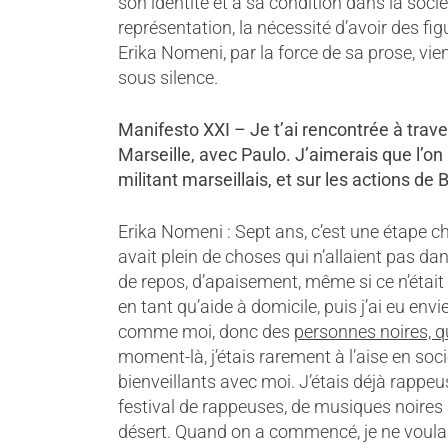
son identité et à sa condition dans la socié
représentation, la nécessité d’avoir des fi
Erika Nomeni, par la force de sa prose, vi
sous silence.
Manifesto XXI – Je t’ai rencontrée à trave
Marseille, avec Paulo. J’aimerais que l’o
militant marseillais, et sur les actions d
Erika Nomeni : Sept ans, c’est une étape cha
avait plein de choses qui n’allaient pas dan
de repos, d’apaisement, même si ce n’était 
en tant qu’aide à domicile, puis j’ai eu env
comme moi, donc des
personnes noires, q
moment-là, j’étais rarement à l’aise en soc
bienveillants avec moi. J’étais déjà rappeus
festival de rappeuses, de musiques noires à Ma
désert. Quand on a commencé, je ne voulais