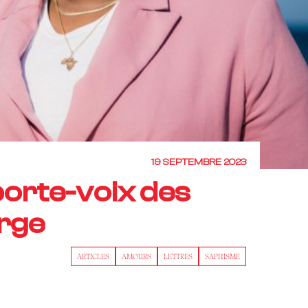
19 SEPTEMBRE 2023
porte-voix des
rge
ARTICLES
AMOURS
LETTRES
SAPHISME