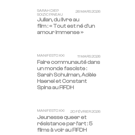
SARAH DIEP
26 MARS 2026
SOIZIC PINEAU
Julian, du livre au
film : « Tout est né d’un
amour immense »
MANIFESTO XXI
11 MARS 2026
Faire communauté dans
un monde fasciste :
Sarah Schulman, Adèle
Haenel et Constant
Spina au FIFDH
MANIFESTO XXI
20 FÉVRIER 2026
Jeunesse queer et
résistance par l’art : 5
films à voir au FIFDH