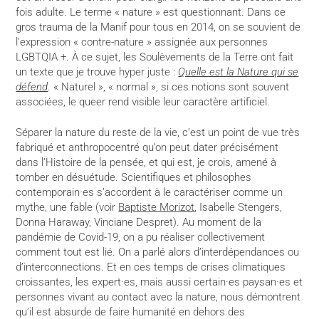
fois adulte. Le terme « nature » est questionnant. Dans ce
gros trauma de la Manif pour tous en 2014, on se souvient de
l’expression « contre-nature » assignée aux personnes
LGBTQIA +. À ce sujet, les Soulèvements de la Terre ont fait
un texte que je trouve hyper juste :
Quelle est la Nature qui se
défend
. « Naturel », « normal », si ces notions sont souvent
associées, le queer rend visible leur caractère artificiel.
Séparer la nature du reste de la vie, c’est un point de vue très
fabriqué et anthropocentré qu’on peut dater précisément
dans l’Histoire de la pensée, et qui est, je crois, amené à
tomber en désuétude. Scientifiques et philosophes
contemporain·es s’accordent à le caractériser comme un
mythe, une fable (voir
Baptiste Morizot
, Isabelle Stengers,
Donna Haraway, Vinciane Despret). Au moment de la
pandémie de Covid-19, on a pu réaliser collectivement
comment tout est lié. On a parlé alors d’interdépendances ou
d’interconnections. Et en ces temps de crises climatiques
croissantes, les expert·es, mais aussi certain·es paysan·es et
personnes vivant au contact avec la nature, nous démontrent
qu’il est absurde de faire humanité en dehors des