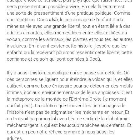
quelque chose de sensible, plus physique que raisonnée. Mes
sens présentent un possible à vivre. En cela la lecture est
une sorte de pressentiment d’une pratique politique. Comme
une répétition. Dans
Iddù
, le personnage de l’enfant Dodù
mène sa vie avec une grande liberté, tout en étant lié·e à des
adultes aimantes, elles-mêmes liées entre elles, et liées au
volcan, comme les animaux, les plantes et tous·tes les autres
insulaires. En faisant exister cette histoire, j’espère que les
enfants qui la recevront pourrons ressentir cette liberté, cette
confiance et ce soin qui sont données à Dodù.
Il y a aussi l’histoire spécifique qui se passe sur cette île. Où
des personnes se liguent pour éteindre le volcan qu’ils et elles
utilisent comme bouc-émissaire pour se détourner des motifs
intimes, sociaux, environnementaux de leurs angoisses. C’est
la métaphore de la montée de l’Extrême Droite (le moment
qui fait peur). La solution que trouvent les personnages de
l’histoire n’est pas de stigmatiser les méchants en retour. Et
on trouvait ça primordial avec Léa de sortir de la dichotomie
méchants/gentils qui est beaucoup rabâchée aux enfants. Et
qui est un peu notre réflexe primaire à nous aussi les
adultes.