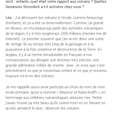
récit : enfants, quel était votre rapport aux volcans ? Quelles
fantaisies Stromboli a-t-il activées chez vous ?
Léa :
J’ai découvert les volcans à l’école, comme beaucoup
d’enfants, et ça a été un émerveillement. Comme j’ai grandi
en Alsace, on m’a beaucoup parlé des activités volcaniques
de la région, il y à très longtemps (350 millions d’année me dit
Internet). Le premier souvenir que j’en ai est donc une sorte
de vertige, lié au temps très long de la géologie et à la
puissance à la fois créatrice et destructrice de la Terre. En
anglais, il y à un terme intraduisible en français à ma
connaissance, qui désigne une émotion très précise, une
grande admiration mêlée de crainte :
awe
. Je crois que c’est
précisément ce que je ressentais enfant et ce que je ressens
toujours vis-à-vis des volcans.
Je me rappelle aussi avoir participé au choix du nom de mon
école primaire, qu’on a nommé « Maurice et Katia Krafft », en
hommage aux célèbres vulcanologues alsacien·nes. Petite,
j’avais trouvé ça très beau qu’ils soient mort·es en faisant ce
qu’iels aimaient le plus : observer les volcans.