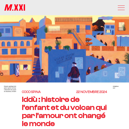
COCO SPINA
22 NOVEMBRE 2024
Iddù : histoire de
l’enfant et du volcan qui
par l’amour ont changé
le monde