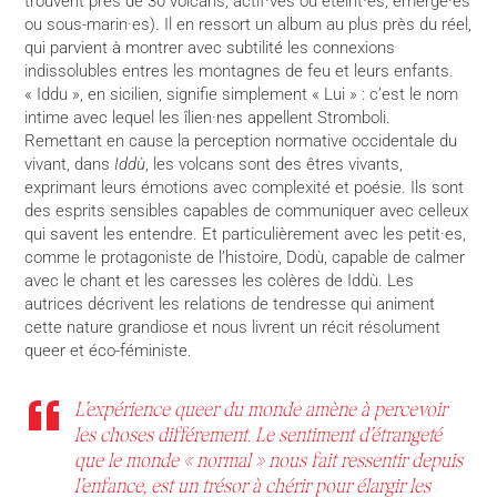
trouvent près de 30 volcans, actif·ves ou éteint·es, émergé·es
ou sous-marin·es). Il en ressort un album au plus près du réel,
qui parvient à montrer avec subtilité les connexions
indissolubles entres les montagnes de feu et leurs enfants.
« Iddu », en sicilien, signifie simplement « Lui » : c’est le nom
intime avec lequel les îlien·nes appellent Stromboli.
Remettant en cause la perception normative occidentale du
vivant, dans
Iddù
, les volcans sont des êtres vivants,
exprimant leurs émotions avec complexité et poésie. Ils sont
des esprits sensibles capables de communiquer avec celleux
qui savent les entendre. Et particulièrement avec les petit·es,
comme le protagoniste de l’histoire, Dodù, capable de calmer
avec le chant et les caresses les colères de Iddù. Les
autrices décrivent les relations de tendresse qui animent
cette nature grandiose et nous livrent un récit résolument
queer et éco-féministe.
L’expérience queer du monde amène à percevoir
les choses différement. Le sentiment d’étrangeté
que le monde «
normal » nous fait ressentir depuis
l’enfance, est un trésor à chérir pour élargir les