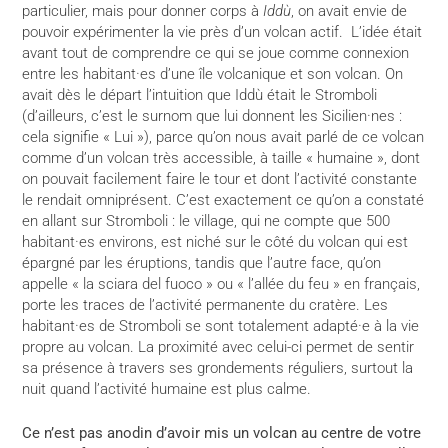
particulier, mais pour donner corps à
Iddù
, on avait envie de
pouvoir expérimenter la vie près d’un volcan actif. L’idée était
avant tout de comprendre ce qui se joue comme connexion
entre les habitant·es d’une île volcanique et son volcan. On
avait dès le départ l’intuition que Iddù était le Stromboli
(d’ailleurs, c’est le surnom que lui donnent les Sicilien·nes :
cela signifie « Lui »), parce qu’on nous avait parlé de ce volcan
comme d’un volcan très accessible, à taille « humaine », dont
on pouvait facilement faire le tour et dont l’activité constante
le rendait omniprésent. C’est exactement ce qu’on a constaté
en allant sur Stromboli : le village, qui ne compte que 500
habitant·es environs, est niché sur le côté du volcan qui est
épargné par les éruptions, tandis que l’autre face, qu’on
appelle « la sciara del fuoco » ou « l’allée du feu » en français,
porte les traces de l’activité permanente du cratère. Les
habitant·es de Stromboli se sont totalement adapté·e à la vie
propre au volcan. La proximité avec celui-ci permet de sentir
sa présence à travers ses grondements réguliers, surtout la
nuit quand l’activité humaine est plus calme.
Ce n’est pas anodin d’avoir mis un volcan au centre de votre