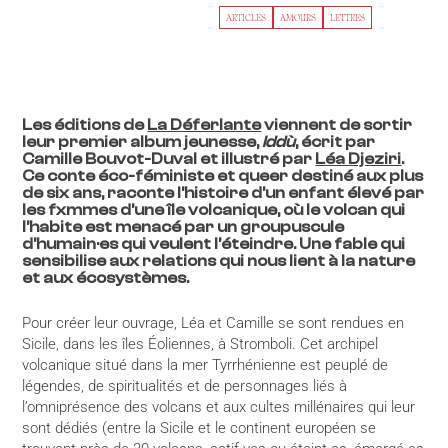
ARTICLES
AMOURS
LETTRES
Les éditions de
La Déferlante
viennent de sortir
leur premier album jeunesse,
Iddù
,
écrit par
Camille Bouvot-Duval et illustré par
Léa Djeziri
.
Ce conte éco-féministe et queer destiné aux plus
de six ans, raconte l’histoire d’un enfant élevé par
les fxmmes d’une île volcanique, où le volcan qui
l’habite est menacé par un groupuscule
d’humain·es qui veulent l’éteindre. Une fable qui
sensibilise aux relations qui nous lient à la nature
et aux écosystèmes.
Pour créer leur ouvrage, Léa et Camille se sont rendues en
Sicile, dans les îles Éoliennes, à Stromboli. Cet archipel
volcanique situé dans la mer Tyrrhénienne est peuplé de
légendes, de spiritualités et de personnages liés à
l’omniprésence des volcans et aux cultes millénaires qui leur
sont dédiés (entre la Sicile et le continent européen se