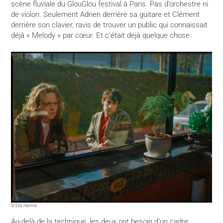
scène fluviale du GlouGlou festival à Paris. Pas d’orchestre ni
de violon. Seulement Adrien derrière sa guitare et Clément
derrière son clavier, ravis de trouver un public qui connaissait
déjà « Melody » par cœur. Et c’était déjà quelque chose.
© Ella Hermë
Au-delà de la technique, les deux ont besoin d’un cadre