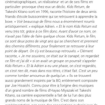
cinématographiques, un réalisateur -et un de ses films en
particulier- provoque chez eux un déclic.
Kids Return
, de
Takeshi Kitano sorti en 1996, raconte l’histoire de deux amis
friands d’école buissonnière qui se retrouvent à apprendre la
boxe.
« Voir beaucoup de films nous a énormément nourris
artistiquement. »
explique Adrien.
« Et le nom Kids Return est
venu très tôt, grâce à ce film donc. Avant d’avoir ce nom, on
n’avait pas l’idée de faire quelque chose.
Kids Return,
le film,
ce sont deux potes de vingt ans qui se cherchent et prennent
des chemins différents, pour finalement se retrouver à leur
point de départ. On s’y est beaucoup retrouvés. »
Clément
raconte,
« Je me souviens, on était sur le canapé, on regardait
ce film et j’ai dit « si on avait un groupe on pourrait s’appeler
Kids Return ». Et là Adrien a eu une phase, on s’est regardés,
on s’est rien dit, mais dans nos têtes, c’était fait. C’est un peu
comme tomber amoureux de quelqu’un. »
Ils se trouvent
aussi grandement inspirés par la BO, entièrement composée
par Joe Hisaishi. Connu pour être à l’origine des musiques
d’un grand nombre de films d’Hayao Miyazaki et Takeshi
Kitano, sa carrière exponentielle a fait de lui l’un des plus
grands noms de la musique de film. C’est dans son