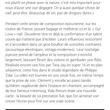
est plutôt en phase avec la nature, c’est très important pour
nous d’avoir une vue dégagée. On a aussi quelque chose de
naïf, peut-être. Beaucoup de vin, pas de drogues dures »
Pendant cette année de composition épicurienne, sur les
routes de France, posant bagage et mellotron ici et là, « Our
Love » naît. Deuxième titre et déjà la confirmation d’un talent
couvé qui n’attend que d’éclater. Leurs influences ressortent
et s’accordent dans un gros bouillon de sonorités contraires
(acoustique-électriques, vintage-modernes). Leur nostalgie
joyeuse prend de l’ampleur et la composition s’enrichit
largement, laissant fleurir des violons et gambader une flûte.
Réalisée encore une fois par Tara-Jay en super 16 et en plan
séquence, cette fois dans le studio légendaire de Philippe
Zdar. La vidéo est tournée en une seule fois, en même temps
que la prise de son. Clément y excelle au piano tandis
qu’Adrien vagabonde dans l’espace en chantant, accompagné
de leur fameux minimoog. Kids Return étale une nouvelle
carte : la beauté de sa prestation live, que l’on aimerait voir
crever l’écran pour finir sur une vraie scène.