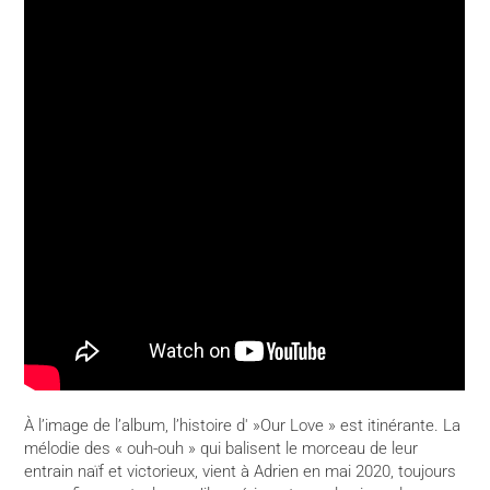
À l’image de l’album, l’histoire d' »Our Love » est itinérante. La
mélodie des « ouh-ouh » qui balisent le morceau de leur
entrain naïf et victorieux, vient à Adrien en mai 2020, toujours