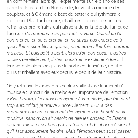
en confinement, alors qu’il expérimente sur le piano de ses
parents. Plus tard, en Normandie, lui vient la mélodie des
couplets, et à Clément le beat de batterie qui rythmera le
morceau. Plus tard encore, et ailleurs encore, ce sont les
refrains et pré-refrains qui naissent dans la tête de l’un et de
l’autre.
« Ce morceau a un peu tout traversé. Quand on l’a
commencé, on se cherchait, on ne savait pas encore ce à
quoi allait ressembler le groupe, ni ce qu’on allait faire comme
musique. Et puis petit à petit, alors qu’on composait d’autres
choses parallèlement, il s’est construit. » explique Adrien.
Il
leur semble alors logique de le sortir en deuxième, ce titre
qu’ils trimballent avec eux depuis le début de leur histoire.
On y retrouve les aspects les plus saillants de leur identité
musicale : l’amour de la mélodie et l’importance de l’émotion.
« Kids Return, c’est aussi un hymne à la mélodie, que l’on perd
trop aujourd’hui, je trouve »
note Clément
. « On a des
morceaux qui sont seulement des hymnes à la beauté de la
musique, sans qu’on ait besoin de dire les choses. En France,
on a parfois la sensation qu’il y a tellement de choses à dire et
qu’il faut absolument les dire. Mais l’émotion peut aussi passer
par l’harmonie. Même si à l’inverse, le texte prend de plus en