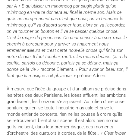
par A + B qu’utiliser un minomoog par plugin plutôt qu’un
minimoog en vrai te donnera au final le même son. Mais ce
qu’ils ne comprennent pas c’est que nous, on va brancher le
minimoog, qu’il va d’abord sonner faux, alors on va l’accorder,
on va toucher un bouton et il va se passer quelque chose.
C’est la magie du processus. On peut penser à un son, mais le
chemin à parcourir pour y arriver va finalement nous
emmener ailleurs et c’est cette nouvelle chose qui finira sur
notre disque. Il faut toucher, mettre les mains dedans. Ça a du
souffle, parfois ça déconne, parfois ça se détune, mais ça
donne de la vie »
raconte Clément.
« Pour avoir un beau son, il
faut que la musique soit physique. »
précise Adrien.
À mesure que l’idée du groupe et d’un album se précise dans
les têtes des deux Parisiens, les idées affluent, les ambitions
grandissent, les horizons s’élargissent. Au milieu d’une crise
sanitaire qui enlise toute l’industrie musicale et prive le
monde entier de concerts, rien ne les pousse à croire qu’ils
se retrouveront bientôt sur scène. Il est alors bien normal
qu’ils incluent, dans leur premier disque, des moments
d’orchestre, des quatuors à cordes, de la flûte…
« C’est hyper