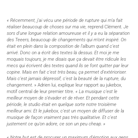
« Récemment, j’ai vécu une période de rupture qui m’a fait
réaliser beaucoup de choses sur ma vie,
reprend Clément
. Je
sors d’une longue relation amoureuse et il y a eu la séparation
des Teeers, beaucoup de changements qui m’ont inspiré. On
était en plein dans la composition de l’album quand c’est
arrivé. Donc on a écrit des textes là dessus. Et moi je me
moquais toujours, je me disais que ça devait être ridicule les
mecs qui écrivent des textes quand ils se font quitter par leur
copine. Mais en fait c’est très beau, ça permet d’extérioriser.
Mais c’est jamais dépressif, c’est la beauté de la rupture, du
changement.
» Adrien lui, explique leur rapport au jukebox,
motif central de leur premier titre.
« La musique c’est le
meilleur moyen de s’évader et de rêver. Et pendant cette
période, le studio était en quelque sorte notre troisième
meilleur ami. Et le jukebox, c’est un moyen de diffuser de la
musique de façon vraiment pas très qualitative. Et c’est
justement ce qu’on adore, ce son un peu cheap. »
« Notre but est de procurer un maximum d’émotion aux gens