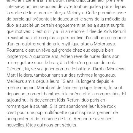
et Adrien, bière à la main, sont ravis d’accorder leur première
interview, un peu secoués de vivre tout ce qui les porte depuis
la sortie de leur premier titre, « Melody ». Cette première prise
de parole qui présentait la douceur et le sens de la mélodie du
duo, a suscité un certain engouement, et les a autant surpris
que motivés. C’est qu’il y a un an encore, l’idée de Kids Return
n’existait pas, et non plus la perspective d’un album ou encore
d’un enregistrement dans le mythique studio Motorbass.
Pourtant, c’est un rêve qui gronde chez eux depuis bien
longtemps. À quatorze ans, Adrien rêve de hurler dans son
micro, guitare sous le bras, à la tête d’un groupe de rock.
Clément, lui, se voit jouer comme le batteur d’Arctic Monkeys,
Matt Helders, tambourinant sur des rythmes langoureux.
Meilleurs amis depuis leurs 13 ans, ils longent depuis le
même chemin. Membres de l’ancien groupe Teeers, ils sont
depuis un moment habitués à la scène et à la composition. Et
aujourd’hui, ils deviennent Kids Return, duo parisien
romantique à souhait. S’ils ont abandonné leur lubie rock,
c’est pour une pop multifacette qui s’inspire largement de
compositeurs de musique de film. Rencontre avec ces
nouvelles têtes qui nous ont séduits.