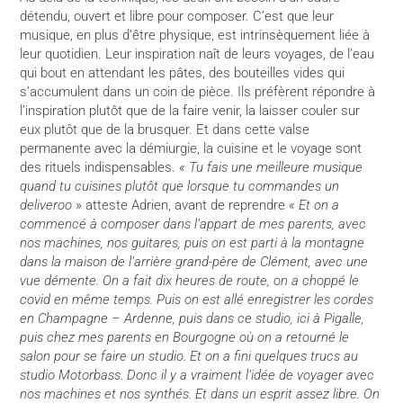
détendu, ouvert et libre pour composer. C’est que leur
musique, en plus d’être physique, est intrinsèquement liée à
leur quotidien. Leur inspiration naît de leurs voyages, de l’eau
qui bout en attendant les pâtes, des bouteilles vides qui
s’accumulent dans un coin de pièce. Ils préfèrent répondre à
l’inspiration plutôt que de la faire venir, la laisser couler sur
eux plutôt que de la brusquer. Et dans cette valse
permanente avec la démiurgie, la cuisine et le voyage sont
des rituels indispensables.
« Tu fais une meilleure musique
quand tu cuisines plutôt que lorsque tu commandes un
deliveroo
» atteste Adrien, avant de reprendre
« Et on a
commencé à composer dans l’appart de mes parents, avec
nos machines, nos guitares, puis on est parti à la montagne
dans la maison de l’arrière grand-père de Clément, avec une
vue démente. On a fait dix heures de route, on a choppé le
covid en même temps. Puis on est allé enregistrer les cordes
en Champagne – Ardenne, puis dans ce studio, ici à Pigalle,
puis chez mes parents en Bourgogne où on a retourné le
salon pour se faire un studio. Et on a fini quelques trucs au
studio Motorbass. Donc il y a vraiment l’idée de voyager avec
nos machines et nos synthés. Et dans un esprit assez libre. On