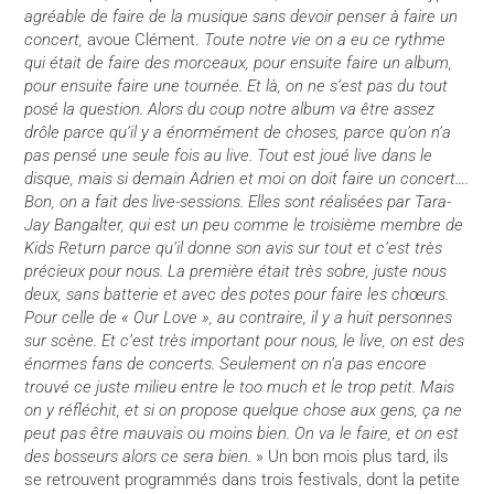
agréable de faire de la musique sans devoir penser à faire un
concert,
avoue Clément.
Toute notre vie on a eu ce rythme
qui était de faire des morceaux, pour ensuite faire un album,
pour ensuite faire une tournée. Et là, on ne s’est pas du tout
posé la question. Alors du coup notre album va être assez
drôle parce qu’il y a énormément de choses, parce qu’on n’a
pas pensé une seule fois au live. Tout est joué live dans le
disque, mais si demain Adrien et moi on doit faire un concert….
Bon, on a fait des live-sessions. Elles sont réalisées par Tara-
Jay Bangalter, qui est un peu comme le troisième membre de
Kids Return parce qu’il donne son avis sur tout et c’est très
précieux pour nous. La première était très sobre, juste nous
deux, sans batterie et avec des potes pour faire les chœurs.
Pour celle de « Our Love », au contraire, il y a huit personnes
sur scène. Et c’est très important pour nous, le live, on est des
énormes fans de concerts. Seulement on n’a pas encore
trouvé ce juste milieu entre le too much et le trop petit. Mais
on y réfléchit, et si on propose quelque chose aux gens, ça ne
peut pas être mauvais ou moins bien. On va le faire, et on est
des bosseurs alors ce sera bien.
» Un bon mois plus tard, ils
se retrouvent programmés dans trois festivals, dont la petite