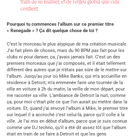
train de se réaliser, et de l’enjeu
global que cela
contient.
Pourquoi tu commences l’album sur ce premier titre
«
Renegade
»
? Ça dit quelque chose de toi ?
C’est le morceau le plus atypique de ma création musicale.
J’ai fait plein de choses, mais du 90 BPM pas fait pour les
clubs ni pour danser, ça, j’avais jamais fait. C’est un des
premiers morceaux que j’ai composés, et il était tellement
différent des autres que je n’étais pas sûre de le mettre sur
l’album. Jusqu’au jour où Mike Banks, qui m’a accueillie en
résidence à Detroit, m’a emmenée faire une tournée de la
ville en voiture à 2h du matin, l
a veille de mon départ, pour
me raconter sa ville. L’ambiance de Detroit la nuit, comme
ça, pour moi c’était pile ce que l’on aurait pu mettre dans la
voiture. Et, quand j’ai envoyé l’album à Mike, le premier titre
sur lequel il a accroché c’est celui-là, parce qu’il colle à la
ville. Je l’ai mis en début d’album, parce que je suis connue
comme une DJ techno, qu’il a été dit assez tôt que l’album
était en train de se faire à Detroit et que les gens