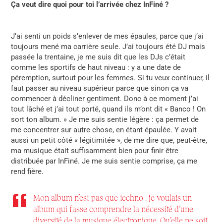
Ça veut dire quoi pour toi l’arrivée chez InFiné ?
J’ai senti un poids s’enlever de mes épaules, parce que j’ai
toujours mené ma carrière seule. J’ai toujours été DJ mais
passée la trentaine, je me suis dit que les DJs c’était
comme les sportifs de haut niveau : y a une date de
péremption, surtout pour les femmes. Si tu veux continuer, il
faut passer au niveau supérieur parce que sinon ça va
commencer à décliner gentiment. Donc à ce moment j’ai
tout lâché et j’ai tout porté, quand ils m’ont dit « Banco ! On
sort ton album
.
» Je me suis sentie légère : ça permet de
me concentrer sur autre chose, en étant épaulée. Y avait
aussi un petit côté «
légitimitée », de me dire que, peut-être,
ma musique était suffisamment bien pour finir être
distribuée par InFiné. Je me suis sentie comprise, ça me
rend fière.
Mon album n’est pas que techno : je voulais un
album qui fasse comprendre la nécessité d’une
diversité de la musique électronique. Qu’elle ne soit