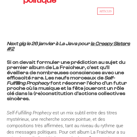
politique
ARTICLES
Next gig le 26 janvier à La Java pour
la Creepy Sisters
#2
Si on devait formuler une prédiction au sujet du
premier album de La Fraicheur, c’est qu’il
éveillera de nombreuses consciences avec une
efficacité rare. Les neufs morceaux de
Self-
Fulfilling Prophecy
font résonner l’écho d’un futur
proche où la musique et la fête joueront un rôle
clé dans la (re)constitution d’actions collectives
sincères.
Self-Fulfilling Prophecy
est un mix subtil entre des titres
mystérieux, une recherche sonore pointue, et des
compositions très affirmées, tant au niveau du rythme que
des messages politiques. Pour cet album La Fraicheur a su