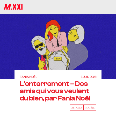
FANIA NOËL
5 JUIN 2023
L’enterrement – Des
amis qui vous veulent
du bien, par Fania Noël
ARTICLES
SOCIÉTÉ