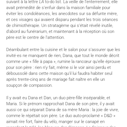
suivant à la lettre
LA
to-do list. La veille de l’enterrement, elle
avait prémédité de s’enfuir dans la maison familiale pour
éviter les condoléances, les anecdotes sur sa défunte mère,
et ces visages qui avaient disparu pendant les trois séances
de chimiothérapie. Un stratagème qui s’était révélé inutile,
d’abord au funérarium, et maintenant à la réception où son
père est le centre de l’attention.
Déambulant entre la cuisine et le salon pour s’assurer que les
invité·es ne manquent de rien, Dana, que tout le monde décrit
comme une « fille à papa », rumine la rancœur qu’elle éprouve
pour son père : rien n’y fait, même si le voir ainsi perdu et
déboussolé dans cette maison qu’il lui faudra habiter seul
après trente-cinq ans de mariage fait naître en elle un
soupçon de compassion.
Il y avait eu Dana et Dan, un duo père-fille inséparable, et
Maria. Si le prénom rapprochait Dana de son père, il y avait
aussi ce qui séparait Dana de sa mère Maria : la joie de vivre,
comme le répétait son père. Le duo auto-proclamé « D&D »
aimait rire fort, faire du vélo, manger sur le canapé en