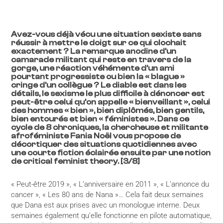
Avez-vous déjà vécu une situation sexiste sans
réussir à mettre le doigt sur ce qui clochait
exactement ? La remarque anodine d’un
camarade militant qui reste en travers de la
gorge, une réaction véhémente d’un ami
pourtant progressiste ou bien la « blague »
cringe d’un collègue ? Le diable est dans les
détails, le sexisme le plus difficile à dénoncer est
peut-être celui qu’on appelle « bienveillant », celui
des hommes « bien », bien diplômés, bien gentils,
bien entourés et bien « féministes ». Dans ce
cycle de 8 chroniques, la chercheuse et militante
afroféministe Fania Noël vous propose de
décortiquer des situations quotidiennes avec
une courte fiction éclairée ensuite par une notion
de critical feminist theory. [3/8]
« Peut-être 2019 », « L’anniversaire en 2011 », « L’annonce du
cancer », « Les 80 ans de Nana »… Cela fait deux semaines
que Dana est aux prises avec un monologue interne. Deux
semaines également qu’elle fonctionne en pilote automatique,