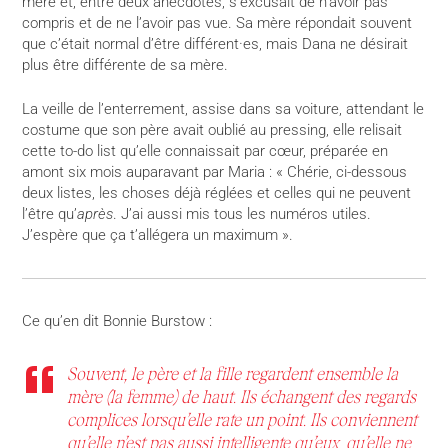
mère et, entre deux anecdotes, s’excusait de n’avoir pas
compris et de ne l’avoir pas vue. Sa mère répondait souvent
que c’était normal d’être différent·es, mais Dana ne désirait
plus être différente de sa mère.
La veille de l’enterrement, assise dans sa voiture, attendant le
costume que son père avait oublié au pressing, elle relisait
cette to-do list
qu’elle connaissait par cœur, préparée en
amont six mois auparavant par Maria : « Chérie, ci-dessous
deux listes, les choses déjà réglées et celles qui ne peuvent
l’être qu’
après
. J’ai aussi mis tous les numéros utiles.
J’espère que ça t’allégera un maximum ».
Ce qu’en dit Bonnie Burstow :
Souvent, le père et la fille regardent ensemble la
mère (la femme) de haut. Ils échangent des regards
complices lorsqu’elle rate un point. Ils conviennent
qu’elle n’est pas aussi intelligente qu’eux, qu’elle ne