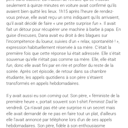
seulement à quinze minutes en voiture avait confirmé qu’ils
avaient bien quitté les lieux. 1h15 après l’heure de rendez-
vous prévue, elle avait reçu un sms indiquant qu’ils arrivaient,
qu’il avait décidé de faire « une petite surprise
fun
». Il avait
fait un détour pour récupérer une machine à barbe à papa. En
guise d’excuses, Dana avait eu droit à des blagues sur
l’incompétence du loueur, suivies d’un « relax, spontanéité ! »,
expression habituellement réservée à sa mère. C’était la
première fois que cette réponse lui était adressée. Elle s’était
souvenue qu’elle n’était pas comme sa mère. Elle, elle était
fun
, donc elle avait fini par en rire et profiter du reste de la
soirée. Après cet épisode, de retour dans sa chambre
étudiante, les appels quotidiens à son père s’étaient
transformés en appels hebdomadaires.
Il y avait aussi eu son
coming out.
Son père, « féministe de la
première heure », portait souvent son t-shirt
Feminist Dad
le
vendredi. Ça n’avait pas été une surprise ni un secret mais
elle avait demandé de ne pas en faire tout un plat, d’ailleurs
elle l’avait annoncé par téléphone lors d’un de ses appels
hebdomadaires. Son père, fidèle à son enthousiasme