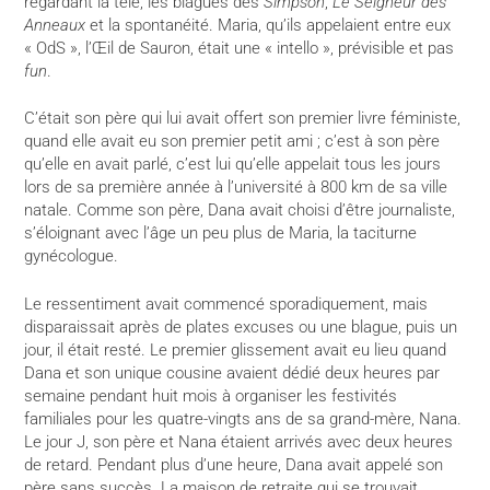
regardant la télé, les blagues des
Simpson
,
Le
Seigneur des
Anneaux
et la spontanéité. Maria, qu’ils appelaient entre eux
« OdS », l’Œil de Sauron, était une « intello », prévisible et pas
fun
.
C’était son père qui lui avait offert son premier livre féministe,
quand elle avait eu son premier petit ami ; c’est à son père
qu’elle en avait parlé, c’est lui qu’elle appelait tous les jours
lors de sa première année à l’université à 800 km de sa ville
natale. Comme son père, Dana avait choisi d’être journaliste,
s’éloignant avec l’âge un peu plus de Maria, la taciturne
gynécologue.
Le ressentiment avait commencé sporadiquement, mais
disparaissait après de plates excuses ou une blague, puis un
jour, il était resté. Le premier glissement avait eu lieu quand
Dana et son unique cousine avaient dédié deux heures par
semaine pendant huit mois à organiser les festivités
familiales pour les quatre-vingts ans de sa grand-mère, Nana.
Le jour J, son père et Nana étaient arrivés avec deux heures
de retard. Pendant plus d’une heure, Dana avait appelé son
père sans succès. La maison de retraite qui se trouvait