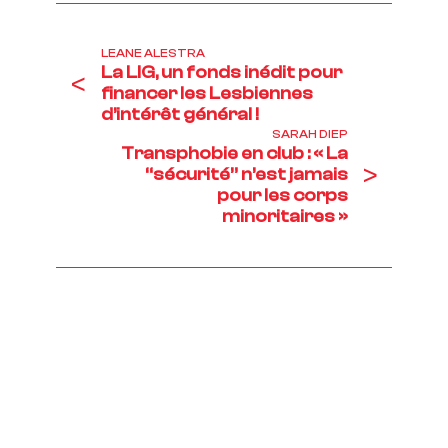
LEANE ALESTRA
La LIG, un fonds inédit pour
<
financer les Lesbiennes
d’intérêt général !
SARAH DIEP
Transphobie en club : « La
>
“sécurité” n’est jamais
pour les corps
minoritaires »