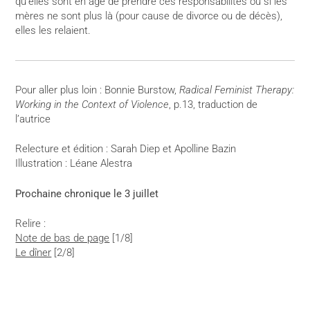
qu’elles sont en âge de prendre ces responsabilités ou si les
mères ne sont plus là (pour cause de divorce ou de décès),
elles les relaient.
Pour aller plus loin : Bonnie Burstow,
Radical Feminist Therapy:
Working in the Context of Violence
, p.13, traduction de
l’autrice
Relecture et édition : Sarah Diep et Apolline Bazin
Illustration : Léane Alestra
Prochaine chronique le 3 juillet
Relire :
Note de bas de page
[1/8]
Le dîner
[2/8]