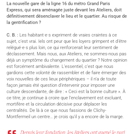
La nouvelle gare de la ligne 16 du métro Grand Paris
Express, qui sera aménagée juste devant les Ateliers, doit
définitivement désenclaver le lieu et le quartier. Au risque de
la gentrification ?
C. B. :
Les habitant·e·s expriment de vraies craintes à ce
sujet, c’est vrai. Iels ont peur que les loyers grimpent et d’être
relégué·e·s plus loin, ce qui renforcerait leur sentiment de
déclassement. Mais nous, aux Ateliers, ne sommes-nous pas
déjà un symptôme du changement du quartier ? Notre opinion
est forcément ambivalente. L’essentiel, c’est que nous
gardions cette volonté de rassembler et de faire émerger des
voix nouvelles de ces lieux périphériques – il n’a de toute
façon jamais été question d’intervenir pour imposer une
culture descendante, de dire : « Ceci est la bonne culture ». À
ce titre, je continue à croire que l’enclavement est excluant,
mortifère et la circulation décisive pour déplacer les
centralités. De là à ce que nous fassions de Clichy-
Montfermeil un centre… je crois qu’il y a encore de la marge.
Depuis leur fondation, les Ateliers ont gagné le pari