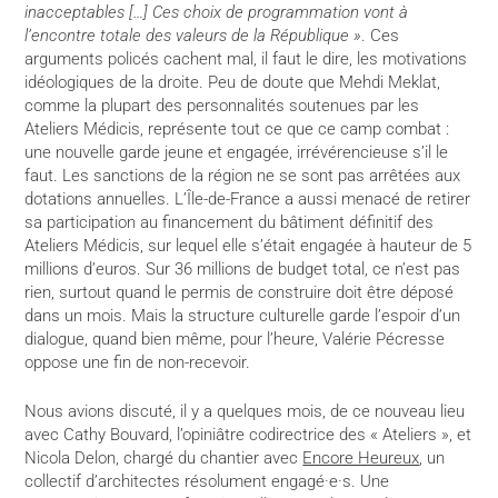
inacceptables […] Ces choix de programmation vont à
l’encontre totale des valeurs de la République »
. Ces
arguments policés cachent mal, il faut le dire, les motivations
idéologiques de la droite. Peu de doute que Mehdi Meklat,
comme la plupart des personnalités soutenues par les
Ateliers Médicis, représente tout ce que ce camp combat :
une nouvelle garde jeune et engagée, irrévérencieuse s’il le
faut. Les sanctions de la région ne se sont pas arrêtées aux
dotations annuelles. L’Île-de-France a aussi menacé de retirer
sa participation au financement du bâtiment définitif des
Ateliers Médicis, sur lequel elle s’était engagée à hauteur de 5
millions d’euros. Sur 36 millions de budget total, ce n’est pas
rien, surtout quand le permis de construire doit être déposé
dans un mois. Mais la structure culturelle garde l’espoir d’un
dialogue, quand bien même, pour l’heure, Valérie Pécresse
oppose une fin de non-recevoir.
Nous avions discuté, il y a quelques mois, de ce nouveau lieu
avec Cathy Bouvard, l’opiniâtre codirectrice des « Ateliers », et
Nicola Delon, chargé du chantier avec
Encore Heureux
, un
collectif d’architectes résolument engagé·e·s. Une