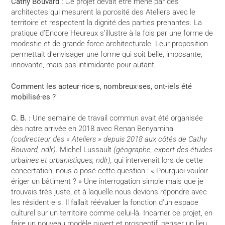
Cathy Bouvard :
Ce projet devait être mené par des
architectes qui mesurent la porosité des Ateliers avec le
territoire et respectent la dignité des parties prenantes. La
pratique d’Encore Heureux s’illustre à la fois par une forme de
modestie et de grande force architecturale. Leur proposition
permettait d’envisager une forme qui soit belle, imposante,
innovante, mais pas intimidante pour autant.
Comment les acteur·rice·s, nombreux·ses, ont-iels été
mobilisé·es ?
C. B. :
Une semaine de travail commun avait été organisée
dès notre arrivée en 2018 avec Renan Benyamina
(codirecteur des « Ateliers » depuis 2018 aux côtés de Cathy
Bouvard, ndlr)
. Michel Lussault
(géographe, expert des études
urbaines et urbanistiques, ndlr),
qui intervenait lors de cette
concertation, nous a posé cette question : « Pourquoi vouloir
ériger un bâtiment ? » Une interrogation simple mais que je
trouvais très juste, et à laquelle nous devions répondre avec
les résident·e·s. Il fallait réévaluer la fonction d’un espace
culturel sur un territoire comme celui-là. Incarner ce projet, en
faire un nouveau modèle ouvert et prospectif, penser un lieu