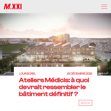
LOUIS BOREL
23 DÉCEMBRE 2022
Ateliers Médicis: à quoi
devrait ressembler le
bâtiment définitif ?
ARTICLES