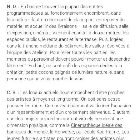
N. D. :
En bas se trouvent la plupart des entités
programmatiques au fonctionnement encombrant, dans
lesquelles il faut un minimum de place pour entreposer du
matériel et accueillir des livraisons – salle de diffusion, salle
d’exposition, cinéma… Viennent ensuite, à douze mètres, les
espaces publics, le restaurant et la terrasse. Puis, logées
dans la tranche médiane du bâtiment, les salles réservées à
l’équipe des Ateliers. Pour relier toutes les parties, les
membres du personnel doivent pouvoir monter et descendre
librement. En haut, ce sont enfin les espaces dédiés à la
création, petits cocons baignés de lumière naturelle, sans
personne qui ne vous marche dessus.
C. B. :
Les locaux actuels nous empêchent d’être proches
des artistes à moyen et long terme. On doit sans cesse
pousser les murs. Ce nouveau bâtiment va donner l’occasion
d’un rassemblement et d’un croisement bienvenus. D’autant
que des projets aujourd’hui surtout virtuels prendront une
dimension physique, comme la
Cinémathèque idéale des
banlieues du monde
, la
Renverse
, ou l’
école Kourtrajmé
. Les
jeunes futur·e·s artistes pourront croiser des artistes plus