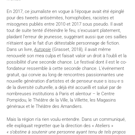
En 2017, ce journaliste en vogue à l’époque
avait été épinglé
pour des tweets antisémites, homophobes, racistes et
misogynes publiés entre 2010 et 2017 sous pseudo. Il avait
tout de suite tenté d’éteindre le feu, s’excusant platement,
plaidant l’erreur de jeunesse, suggérant aussi que ces saillies
n’étaient que le fait d’un détestable personnage de fiction.
Dans un livre,
Autopsie
(Grasset, 2018)
,
il avait même
renouvelé son mea culpa et faisait valoir un droit à l’oubli et la
possibilité d’une seconde chance. Le festival dont il est le co-
fondateur ressemble à cette seconde chance. L’événement
gratuit, qui convie au long de rencontres passionnantes une
nouvelle génération d’artistes et de penseur·euse·s issu·e·s
de la diversité culturelle, a déjà été accueilli et salué par de
nombreuses institutions à Paris et alentour – le Centre
Pompidou, le Théâtre de la Ville, la Villette, les Magasins
généraux et le Théâtre des Amandiers.
Mais la région n’a rien voulu entendre. Dans un communiqué,
elle expliquait regretter que la direction des « Ateliers »
« s’obstine à soutenir une personne ayant tenu de tels propos