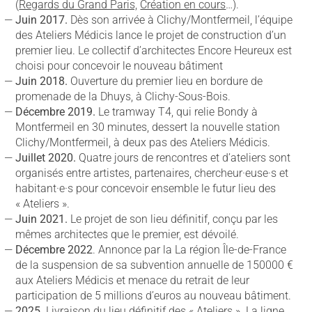
(
Regards du Grand Paris,
Création en cours
…).
Juin 2017.
Dès son arrivée à Clichy/Montfermeil, l’équipe
des Ateliers Médicis lance le projet de construction d’un
premier lieu. Le collectif d’architectes Encore Heureux est
choisi pour concevoir le nouveau bâtiment
Juin 2018.
Ouverture du premier lieu en bordure de
promenade de la Dhuys, à Clichy-Sous-Bois.
Décembre 2019.
Le tramway T4, qui relie Bondy à
Montfermeil en 30 minutes, dessert la nouvelle station
Clichy/Montfermeil, à deux pas des Ateliers Médicis.
Juillet 2020.
Quatre jours de rencontres et d’ateliers sont
organisés entre artistes, partenaires, chercheur·euse·s et
habitant·e·s pour concevoir ensemble le futur lieu des
« Ateliers ».
Juin 2021.
Le projet de son lieu définitif, conçu par les
mêmes architectes que le premier, est dévoilé.
Décembre 2022
. Annonce par la La région Île-de-France
de la suspension de sa subvention annuelle de 150000 €
aux Ateliers Médicis et menace du retrait de leur
participation de 5 millions d’euros au nouveau bâtiment.
2025.
Livraison du lieu définitif des « Ateliers ». La ligne