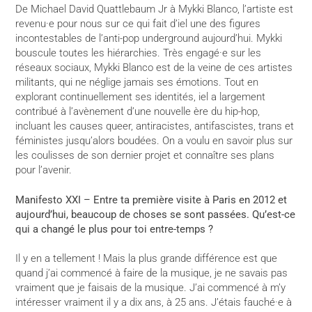
De Michael David Quattlebaum Jr à Mykki Blanco, l’artiste est
revenu·e pour nous sur ce qui fait d’iel une des figures
incontestables de l’anti-pop underground aujourd’hui. Mykki
bouscule toutes les hiérarchies. Très engagé·e sur les
réseaux sociaux, Mykki Blanco est de la veine de ces artistes
militants, qui ne néglige jamais ses émotions. Tout en
explorant continuellement ses identités, iel a largement
contribué à l’avènement d’une nouvelle ère du hip-hop,
incluant les causes queer, antiracistes, antifascistes, trans et
féministes jusqu’alors boudées. On a voulu en savoir plus sur
les coulisses de son dernier projet et connaître ses plans
pour l’avenir.
Manifesto XXI –
Entre ta première visite à Paris en 2012 et
aujourd’hui, beaucoup de choses se sont passées. Qu’est-ce
qui a changé le plus pour toi entre-temps ?
Il y en a tellement ! Mais la plus grande différence est que
quand j’ai commencé à faire de la musique, je ne savais pas
vraiment que je faisais de la musique. J’ai commencé à m’y
intéresser vraiment il y a dix ans, à 25 ans. J’étais fauché·e à