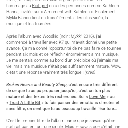
hommage au
Riot grrrl
ou à des personnes comme Kathleen
Hanna, invitée sur « A moment with Kathleen ». Finalement,
Mykki Blanco tient en trois éléments : les clips vidéo, la
musique et les tournées.
Après l’album avec
Woodkid
(ndlr :
Mykki
, 2016), j’ai
commencé à travailler avec K7 qui m’avait donné une petite
avance. Ça m’a donné l’opportunité de ne pas faire de tournée
pendant six mois et de réfléchir énormément à ma musique.
Je me sentais comme au bord d’un précipice où j’aimais ma
vie, mais ma musique n’était pas suffisamment mature. Wow,
c’était une réponse vraiment très longue !
(rires)
Broken Hearts and Beauty Sleep
, c’est encore très différent
de ce que tu as pu proposer jusqu’ici, c’est un ton plus
mature et des textes très recherchés. Sur «
Love Me
» ou
«
Trust A Little Bit
» tu fais passer des émotions directes et
sans filtre, on sent que tu as beaucoup travaillé l’écriture…
C’est le premier titre de l’album parce que je savais qu’il ne
sortirait pas en tant que single. Mais je savais que c’était une