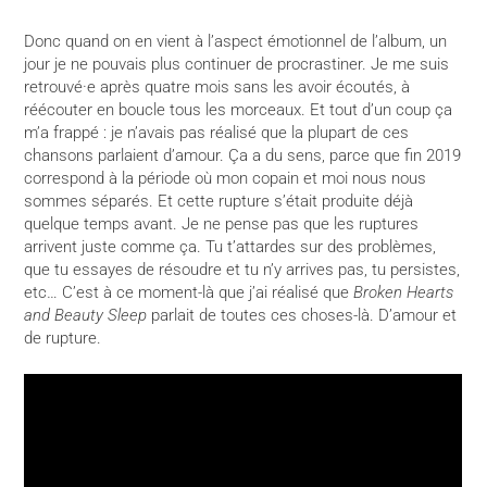
Donc quand on en vient à l’aspect émotionnel de l’album, un
jour je ne pouvais plus continuer de procrastiner. Je me suis
retrouvé·e après quatre mois sans les avoir écoutés, à
réécouter en boucle tous les morceaux. Et tout d’un coup ça
m’a frappé : je n’avais pas réalisé que la plupart de ces
chansons parlaient d’amour. Ça a du sens, parce que fin 2019
correspond à la période où mon copain et moi nous nous
sommes séparés. Et cette rupture s’était produite déjà
quelque temps avant. Je ne pense pas que les ruptures
arrivent juste comme ça. Tu t’attardes sur des problèmes,
que tu essayes de résoudre et tu n’y arrives pas, tu persistes,
etc… C’est à ce moment-là que j’ai réalisé que
Broken Hearts
and Beauty Sleep
parlait de toutes ces choses-là. D’amour et
de rupture.