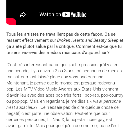
Tous les artistes ne travaillent pas de cette façon. Ça se
ressent effectivement sur
Broken Hearts and Beauty Sleep
et
ça a été plutôt salué par la critique. Comment est-ce que tu
te sens vis-à-vis des médias musicaux d’aujourd’hui ?
C’est très intéressant parce que j’ai l’impression qu’il y a eu
une période, il y a environ 2 ou 3 ans, où beaucoup de médias
mainstream ont laissé place aux sons underground.
Maintenant, je pense que le monde est presque redevenu
pop. Les
MTV Video Music Awards
aux États-Unis viennent
d’avoir lieu avec des axes pop très forts : pop-rap, pop-country
ou pop-pop. Mais en regardant, je me disais «
waw, personne
n’est audacieux
« . Je n’essaie pas de dire quelque chose de
négatif, c’est juste une observation. Peut-être que pour
certaines personnes, Lil Nas X, la pop-star noire gay, est
avant-gardiste. Mais pour quelqu’un comme moi, ça ne l’est