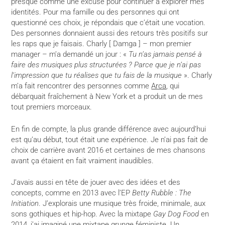
presque comme une excuse pour continuer à explorer mes
identités. Pour ma famille ou des personnes qui ont
questionné ces choix, je répondais que c’était une vocation.
Des personnes donnaient aussi des retours très positifs sur
les raps que je faisais. Charly [ Damga ] – mon premier
manager – m’a demandé un jour : «
Tu n’as jamais pensé à
faire des musiques plus structurées ? Parce que je n’ai pas
l’impression que tu réalises que tu fais de la musique
». Charly
m’a fait rencontrer des personnes comme
Arca
, qui
débarquait fraîchement à New York et a produit un de mes
tout premiers morceaux.
En fin de compte, la plus grande différence avec aujourd’hui
est qu’au début, tout était une expérience. Je n’ai pas fait de
choix de carrière avant 2016 et certaines de mes chansons
avant ça étaient en fait vraiment inaudibles.
J’avais aussi en tête de jouer avec des idées et des
concepts, comme en 2013 avec l’EP
Betty Rubble : The
Initiation
. J’explorais une musique très froide, minimale, aux
sons gothiques et hip-hop. Avec la mixtape
Gay Dog Food
en
2014, j’ai imaginé une mixtape grunge féministe. Un