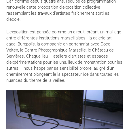
Car, comme depuis quatre ans, l’équipe de programmation
renouvelle cette proposition d’exposition collective
rassemblant les travaux d’artistes fraîchement sorti·es
d’école.
L’exposition est pensée comme un circuit, créant un maillage
entre différentes institutions marseillaises : la galerie
art-
cade
,
Buropolis
,
la compagnie en partenariat avec Coco
Velten
,
le Centre Photographique Marseille
,
le Château de
Servières
. Chaque lieu – ateliers d’artistes et espaces
d’expérimentations pour les uns, lieux de monstration pour les
autres – nous happe par sa sensibilité propre, au gré d’un
cheminement plongeant le·la spectateur·ice dans toutes les
nuances du thème de la veillée.