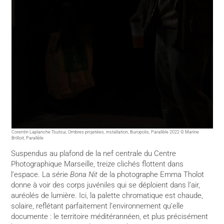
Corentin Laplanche Tsutsui, Ombres projetées, installation, Buropolis, Parallèle 2022 © Marine
Brilloit, Parallèle
Suspendus au plafond de la nef centrale du Centre
Photographique Marseille, treize clichés flottent dans
l’espace. La série
Bona Nit
de la photographe Emma Tholot
donne à voir des corps juvéniles qui se déploient dans l’air,
auréolés de lumière. Ici, la palette chromatique est chaude,
solaire, reflétant parfaitement l’environnement qu’elle
documente : le territoire méditérannéen, et plus précisément