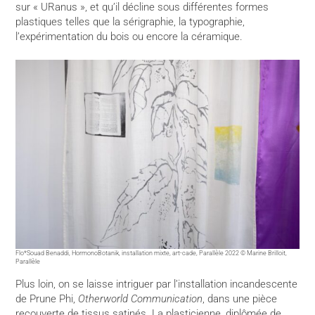
sur « URanus », et qu’il décline sous différentes formes
plastiques telles que la sérigraphie, la typographie,
l’expérimentation du bois ou encore la céramique.
Flo*Souad Benaddi, HormonoBotanik, installation mixte, art-cade, Parallèle 2022 © Marine Brilloit,
Parallèle
Plus loin, on se laisse intriguer par l’installation incandescente
de Prune Phi,
Otherworld Communication
, dans une pièce
recouverte de tissus satinés. La plasticienne, diplômée de