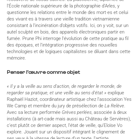
l’École nationale supérieure de la photographie d’Arles, y
questionne les relations entre le monde des mort·es et celui
des vivant·es à travers une vieille tradition vietnamienne
consistant à l’incinération d’objets votifs. Ici, on y voit, sur un
autel sculpté en bois, des appareils électroniques partir en
fumée. Prune Phi interroge l’évolution de cette pratique au fil
des époques, et l’intégration progressive des nouvelles
technologies et de logiques capitalistes se diluant dans cette
mémoire.
Penser l’œuvre comme objet
« Il y a la veille au sens d’action, de regarder le monde, de
regarder sa pratique, et une veille au sens d’état »
explique
Raphaël Haziot, coordinateur artistique chez l’association Yes
We Camp et membre du jury de présélection de
La Relève
.
Avec sa lecture performée
Grèves perlées
, associée à deux
installations (à art-cade mais aussi au Château de Servières),
c’est plutôt ce dernier aspect, l’état de veille, qu’Eloïse Vo
explore. Jouant sur un dispositif intégrant le clignement de
ses yeux à la vitesse de lecture d’un texte, l’artiste