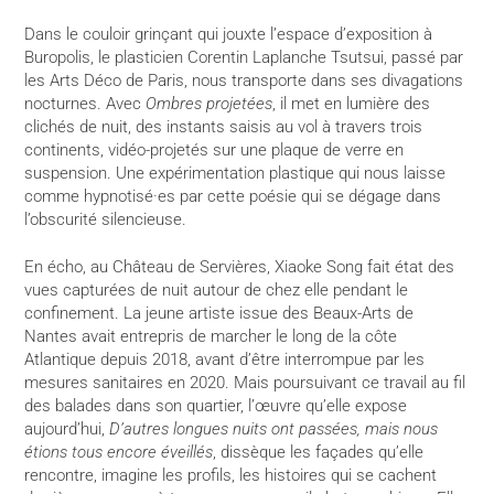
Dans le couloir grinçant qui jouxte l’espace d’exposition à
Buropolis, le plasticien Corentin Laplanche Tsutsui, passé par
les Arts Déco de Paris, nous transporte dans ses divagations
nocturnes. Avec
Ombres projetées
, il met en lumière des
clichés de nuit, des instants saisis au vol à travers trois
continents, vidéo-projetés sur une plaque de verre en
suspension. Une expérimentation plastique qui nous laisse
comme hypnotisé·es par cette poésie qui se dégage dans
l’obscurité silencieuse.
En écho, au Château de Servières, Xiaoke Song fait état des
vues capturées de nuit autour de chez elle pendant le
confinement. La jeune artiste issue des Beaux-Arts de
Nantes avait entrepris de marcher le long de la côte
Atlantique depuis 2018, avant d’être interrompue par les
mesures sanitaires en 2020. Mais poursuivant ce travail au fil
des balades dans son quartier, l’œuvre qu’elle expose
aujourd’hui,
D’autres longues nuits ont passées, mais nous
étions tous encore éveillés
, dissèque les façades qu’elle
rencontre, imagine les profils, les histoires qui se cachent