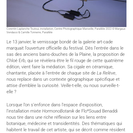
Corentin Laplanche Tsutsui, installation, Centre Photographique Marseille, Parallèle 2022 © Margaux
Vendassi & Camille Tonnerre, Parallèle
Le 13 janvier, le vernissage bondé de la galerie art-cade
marquait l’ouverture officielle du festival. Dès l’entrée dans le
sas des anciens bains-douches de la Plaine, la proposition de
Chloé Erb, qui se révèlera être le fil rouge de cette quatrième
édition, vient faire la médiation. Sa cigale en céramique,
chantante, placée à l’entrée de chaque site de
La Relève
,
nous replace dans un contexte géographique spécifique et
attise d’emblée la curiosité. Veille-t-elle, ou nous surveille-t-
elle ?
Lorsque l’on s’enfonce dans l’espace d’exposition,
l’installation mixte
HormonoBotanik
de Flo*Souad Benaddi
nous tire dans une riche réflexion sur les liens entre
botanique, médecine et transidentités. Des thématiques qui
habitent le travail de cet artiste, qui se décrit comme résident