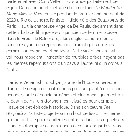
partenariat avec Coco Velten – cristallise parfaitement cet
enjeu. Dans son court-métrage documentaire
To Wander So
Many Miles in Vain
réalisé pendant le premier confinement de
2020 à Rio de Janeiro, l’artiste – diplômé·e des Beaux-Arts de
Paris – suit la chanteuse Angelica De Paula, déclamant dans
cette « ballade filmique » son quotidien de femme racisée
dans le Brésil de Bolsonaro, alors englué dans une crise
sanitaire ayant des répercussions dramatiques chez les
communautés noires et pauvres. Cette vidéo nous saisit au
vol, nous rappelant l’intrication de multiples crises n’ayant pas
les mêmes répercussions d’un pays à l’autre, ni d’un corps à
l’autre.
L’artiste Vehanush Topchyan, sortie de l’École supérieure
d’art et de design de Toulon, nous pousse quant à elle à nous
pencher sur le génocide arménien et plus spécifiquement sur
le destin de milliers d’orphelin·es, laissé·es-pour-compte à
l’issue de cet épisode historique. Dans son œuvre
Cité
d’orphelins
, l’artiste projette sur un bout de tissu – le même
que celui utilisé pour habiller les enfants dans ces orphelinats
– une photographie de ces jeunes gens, aux regards vitreux
et aux teints blafards. Autant de figures fantomatiques qui ne