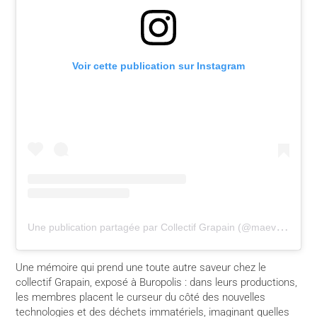
Voir cette publication sur Instagram
U
ne publication partagée par Collectif Grapain (@maevagrapain)
Une mémoire qui prend une toute autre saveur chez le
collectif Grapain, exposé à Buropolis : dans leurs productions,
les membres placent le curseur du côté des nouvelles
technologies et des déchets immatériels, imaginant quelles