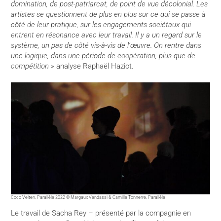
domination, de post-patriarcat, de point de vue décolonial. Les
artistes se questionnent de plus en plus sur ce qui se passe à
côté de leur pratique, sur les engagements sociétaux qui
entrent en résonance avec leur travail. Il y a un regard sur le
système, un pas de côté vis-à-vis de l’œuvre. On rentre dans
une logique, dans une période de coopération, plus que de
compétition »
analyse Raphaël Haziot.
Coco Velten, Parallèle 2022 © Margaux Vendassi & Camille Tonnerre, Parallèle
Le travail de Sacha Rey – présenté par la compagnie en