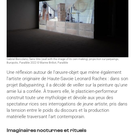
Gabriel Bercolano, Sans titre (wall with the image of its own making), projection sur parpaings,
Buropolis, Parallèle 2022 © Marine Brilloit, Parallèle
Une réflexion autour de l’œuvre-objet que mène également
l’artiste originaire de Haute-Savoie Leonard Rachex : dans son
projet
Babypainting
, il a décidé de veiller sur la peinture qu’une
amie lui a confiée. À travers elle, le plasticien-performeur
construit toute une mythologie et dévoile aux yeux des
spectateur·rices ses interrogations de jeune artiste, pris dans
la tension entre le poids du discours et la production
matérielle traversant l’art contemporain.
Imaginaires nocturnes et rituels