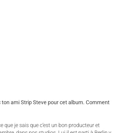
c ton ami Strip Steve pour cet album. Comment
ce que je sais que c’est un bon producteur et
ambre, dans nos studios. Lui il est parti à Berlin y