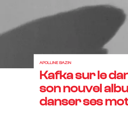
APOLLINE BAZIN
Kafka sur le da
son nouvel albu
danser ses mot