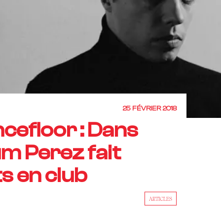
25 FÉVRIER 2018
ncefloor : Dans
m Perez fait
s en club
ARTICLES