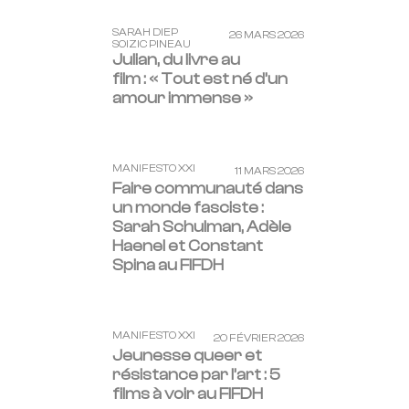
SARAH DIEP
26 MARS 2026
SOIZIC PINEAU
Julian, du livre au
film : « Tout est né d’un
amour immense »
MANIFESTO XXI
11 MARS 2026
Faire communauté dans
un monde fasciste :
Sarah Schulman, Adèle
Haenel et Constant
Spina au FIFDH
MANIFESTO XXI
20 FÉVRIER 2026
Jeunesse queer et
résistance par l’art : 5
films à voir au FIFDH