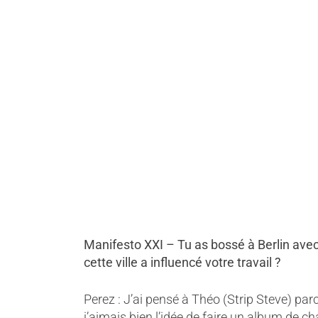
Manifesto XXI – Tu as bossé à Berlin ave
cette ville a influencé votre travail ?
Perez : J’ai pensé à Théo (Strip Steve) par
j’aimais bien l’idée de faire un album de ch