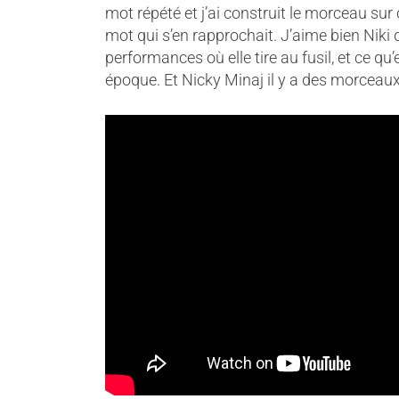
mot répété et j’ai construit le morceau sur ç
mot qui s’en rapprochait. J’aime bien Niki 
performances où elle tire au fusil, et ce qu
époque. Et Nicky Minaj il y a des morceaux