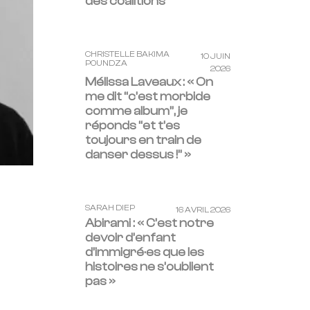
des coalitions
CHRISTELLE BAKIMA
10 JUIN
POUNDZA
2026
Mélissa Laveaux : « On
me dit “c’est morbide
comme album”, je
réponds “et t’es
toujours en train de
danser dessus !” »
SARAH DIEP
16 AVRIL 2026
Abirami : « C’est notre
devoir d’enfant
d’immigré·es que les
histoires ne s’oublient
pas »