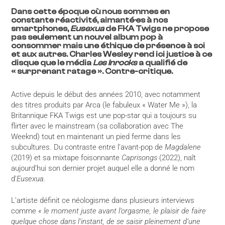
Dans cette époque où nous sommes en
constante réactivité, aimanté·es à nos
smartphones,
Eusexua
de FKA Twigs ne propose
pas seulement un nouvel album pop à
consommer mais une éthique de présence à soi
et aux autres. Charles Wesley rend ici justice à ce
disque que le média
Les Inrocks
a qualifié de
« surprenant ratage ». Contre-critique.
Active depuis le début des années 2010, avec notamment
des titres produits par Arca (le fabuleux « Water Me »), la
Britannique FKA Twigs est une pop-star qui a toujours su
flirter avec le mainstream (sa collaboration avec The
Weeknd) tout en maintenant un pied ferme dans les
subcultures. Du contraste entre l’avant-pop de
Magdalene
(2019) et sa mixtape foisonnante
Caprisongs
(2022), naît
aujourd’hui son dernier projet auquel elle a donné le nom
d’
Eusexua.
L’artiste définit ce néologisme dans plusieurs interviews
comme
« le moment juste avant l’orgasme, le plaisir de faire
quelque chose dans l’instant, de se saisir pleinement d’une