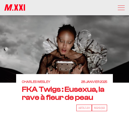
CHARLES WESLEY
28 JANVIER 2025
FKA Twigs : Eusexua, la
rave à fleur de peau
ARTICLES
MUSIQUE