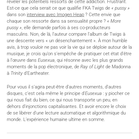
révéler les potentiels ressorts de cette addiction. Frustrant.
Est-ce que cela serait ce que qualifie FKA Twigs de
« pussy »
dans son
interview avec Imogen Heap
? Cette envie que
chaque son ressorte dans sa sensualité propre ?
« More
pussy »
, elle demande parfois à ses co-producteurs
masculins. Non, de là, l’auteur compare l’album de Twigs à
une descente vers « un désenchantement ». À mon humble
avis, à trop vouloir ne pas voir la vie qui se déploie autour de la
musique, je crois qu’on s’empêche de pratiquer cet état d’être
à l’œuvre dans
Eusexua
, qui résonne avec les plus grands
moments de la pop électronique, de
Ray of Light
de Madonna
à
Trinity
d’Eartheater.
Pour vous il s’agira peut-être d’autres moments, d’autres
disques, c’est cela même le principe d’
Eusexua
: y piocher ce
qui nous fait du bien, ce qui nous transporte un peu, en
dehors d’injonctions capitalisantes. Et avoir encore le choix
de se libérer d’une lecture automatique et algorithmique du
monde. L’expérience humaine ultime en somme.