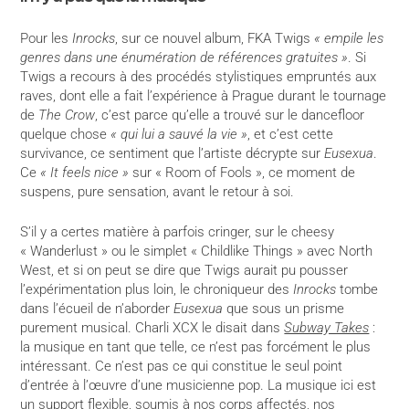
Pour les
Inrocks
, sur ce nouvel album, FKA Twigs
« empile les
genres dans une énumération de références gratuites »
. Si
Twigs a recours à des procédés stylistiques empruntés aux
raves, dont elle a fait l’expérience à Prague durant le tournage
de
The Crow
, c’est parce qu’elle a trouvé sur le dancefloor
quelque chose
« qui lui a sauvé la vie »
, et c’est cette
survivance, ce sentiment que l’artiste décrypte sur
Eusexua
.
Ce
« It feels nice »
sur « Room of Fools », ce moment de
suspens, pure sensation, avant le retour à soi.
S’il y a certes matière à parfois cringer, sur le cheesy
« Wanderlust » ou le simplet « Childlike Things » avec North
West, et si on peut se dire que Twigs aurait pu pousser
l’expérimentation plus loin, le chroniqueur des
Inrocks
tombe
dans l’écueil de n’aborder
Eusexua
que sous un prisme
purement musical. Charli XCX le disait dans
Subway Takes
:
la musique en tant que telle, ce n’est pas forcément le plus
intéressant. Ce n’est pas ce qui constitue le seul point
d’entrée à l’œuvre d’une musicienne pop. La musique ici est
un support flexible, soumis à nos corps affectés, nos