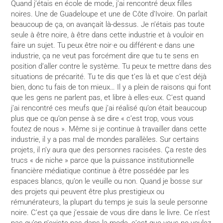
Quand j’étais en école de mode, j’ai rencontré deux filles
noires. Une de Guadeloupe et une de Côte d’Ivoire. On parlait
beaucoup de ça, on avançait là-dessus. Je n’étais pas toute
seule à être noire, à être dans cette industrie et à vouloir en
faire un sujet. Tu peux être noir·e ou différent·e dans une
industrie, ça ne veut pas forcément dire que tu te sens en
position d’aller contre le système. Tu peux te mettre dans des
situations de précarité. Tu te dis que t’es là et que c’est déjà
bien, donc tu fais de ton mieux… Il y a plein de raisons qui font
que les gens ne parlent pas, et libre à elles·eux. C’est quand
j’ai rencontré ces meufs que j’ai réalisé qu’on était beaucoup
plus que ce qu’on pense à se dire « c’est trop, vous vous
foutez de nous ». Même si je continue à travailler dans cette
industrie, il y a pas mal de mondes parallèles. Sur certains
projets, il n’y aura que des personnes racisées. Ça reste des
trucs « de niche » parce que la puissance institutionnelle
financière médiatique continue à être possédée par les
espaces blancs, qu’on le veuille ou non. Quand je bosse sur
des projets qui peuvent être plus prestigieux ou
rémunérateurs, la plupart du temps je suis la seule personne
noire. C’est ça que j’essaie de vous dire dans le livre. Ce n’est