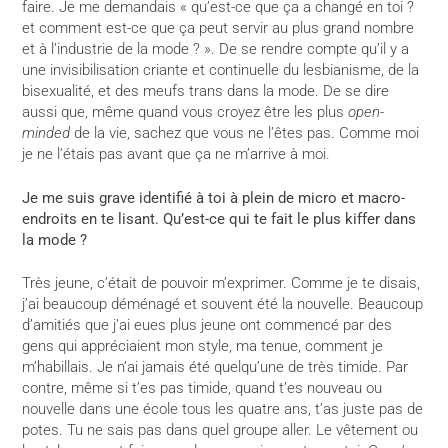
faire. Je me demandais « qu’est-ce que ça a changé en toi ?
et comment est-ce que ça peut servir au plus grand nombre
et à l’industrie de la mode ? ». De se rendre compte qu’il y a
une invisibilisation criante et continuelle du lesbianisme, de la
bisexualité, et des meufs trans dans la mode. De se dire
aussi que, même quand vous croyez être les plus
open-
minded
de la vie, sachez que vous ne l’êtes pas. Comme moi
je ne l’étais pas avant que ça ne m’arrive à moi.
Je me suis grave identifié à toi à plein de micro et macro-
endroits en te lisant. Qu’est-ce qui te fait le plus kiffer dans
la mode ?
Très jeune, c’était de pouvoir m’exprimer. Comme je te disais,
j’ai beaucoup déménagé et souvent été la nouvelle. Beaucoup
d’amitiés que j’ai eues plus jeune ont commencé par des
gens qui appréciaient mon style, ma tenue, comment je
m’habillais. Je n’ai jamais été quelqu’une de très timide. Par
contre, même si t’es pas timide, quand t’es nouveau ou
nouvelle dans une école tous les quatre ans, t’as juste pas de
potes. Tu ne sais pas dans quel groupe aller. Le vêtement ou