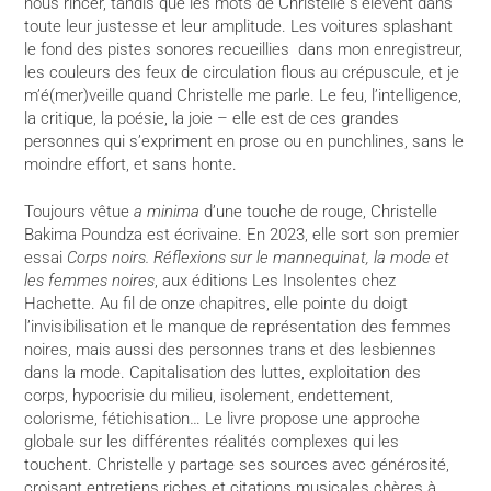
nous rincer, tandis que les mots de Christelle s’élèvent dans
toute leur justesse et leur amplitude. Les voitures splashant
le fond des pistes sonores recueillies dans mon enregistreur,
les couleurs des feux de circulation flous au crépuscule, et je
m’é(mer)veille quand Christelle me parle. Le feu, l’intelligence,
la critique, la poésie, la joie – elle est de ces grandes
personnes qui s’expriment en prose ou en punchlines, sans le
moindre effort, et sans honte.
Toujours vêtue
a minima
d’une touche de rouge, Christelle
Bakima Poundza est écrivaine. En 2023, elle sort son premier
essai
Corps noirs. Réflexions sur le mannequinat, la mode et
les femmes noires
, aux éditions Les Insolentes chez
Hachette. Au fil de onze chapitres, elle pointe du doigt
l’invisibilisation et le manque de représentation des femmes
noires, mais aussi des personnes trans et des lesbiennes
dans la mode. Capitalisation des luttes, exploitation des
corps, hypocrisie du milieu, isolement, endettement,
colorisme, fétichisation… Le livre propose une approche
globale sur les différentes réalités complexes qui les
touchent. Christelle y partage ses sources avec générosité,
croisant entretiens riches et citations musicales chères à