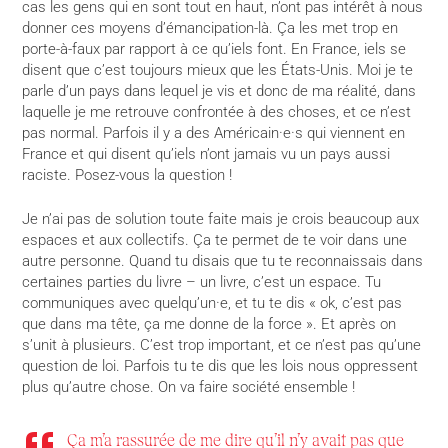
cas les gens qui en sont tout en haut, n’ont pas intérêt à nous
donner ces moyens d’émancipation-là. Ça les met trop en
porte-à-faux par rapport à ce qu’iels font. En France, iels se
disent que c’est toujours mieux que les États-Unis. Moi je te
parle d’un pays dans lequel je vis et donc de ma réalité, dans
laquelle je me retrouve confrontée à des choses, et ce n’est
pas normal. Parfois il y a des Américain·e·s qui viennent en
France et qui disent qu’iels n’ont jamais vu un pays aussi
raciste. Posez-vous la question !
Je n’ai pas de solution toute faite mais je crois beaucoup aux
espaces et aux collectifs. Ça te permet de te voir dans une
autre personne. Quand tu disais que tu te reconnaissais dans
certaines parties du livre – un livre, c’est un espace. Tu
communiques avec quelqu’un·e, et tu te dis « ok, c’est pas
que dans ma tête, ça me donne de la force ». Et après on
s’unit à plusieurs. C’est trop important, et ce n’est pas qu’une
question de loi. Parfois tu te dis que les lois nous oppressent
plus qu’autre chose. On va faire société ensemble !
Ça m’a rassurée de me dire qu’il n’y avait pas que