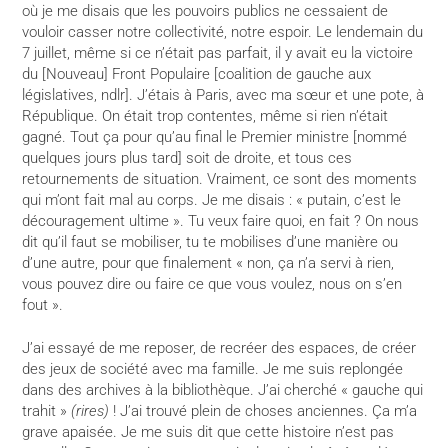
où je me disais que les pouvoirs publics ne cessaient de
vouloir casser notre collectivité, notre espoir. Le lendemain du
7 juillet, même si ce n’était pas parfait, il y avait eu la victoire
du [Nouveau] Front Populaire [coalition de gauche aux
législatives, ndlr]. J’étais à Paris, avec ma sœur et une pote, à
République. On était trop contentes, même si rien n’était
gagné. Tout ça pour qu’au final le Premier ministre [nommé
quelques jours plus tard] soit de droite, et tous ces
retournements de situation. Vraiment, ce sont des moments
qui m’ont fait mal au corps. Je me disais : « putain, c’est le
découragement ultime ». Tu veux faire quoi, en fait ? On nous
dit qu’il faut se mobiliser, tu te mobilises d’une manière ou
d’une autre, pour que finalement « non, ça n’a servi à rien,
vous pouvez dire ou faire ce que vous voulez, nous on s’en
fout ».
J’ai essayé de me reposer, de recréer des espaces, de créer
des jeux de société avec ma famille. Je me suis replongée
dans des archives à la bibliothèque. J’ai cherché « gauche qui
trahit »
(rires)
! J’ai trouvé plein de choses anciennes. Ça m’a
grave apaisée. Je me suis dit que cette histoire n’est pas