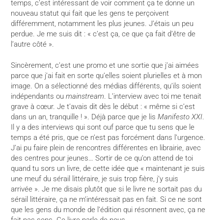
temps, c’est intéressant de voir comment ça te donne un
nouveau statut qui fait que les gens te perçoivent
différemment, notamment les plus jeunes. J’étais un peu
perdue. Je me suis dit : « c’est ça, ce que ça fait d’être de
l’autre côté ».
Sincèrement, c’est une promo et une sortie que j’ai aimées
parce que j’ai fait en sorte qu’elles soient plurielles et à mon
image. On a sélectionné des médias différents, qu’ils soient
indépendants ou
mainstream
. L’interview avec toi me tenait
grave à cœur. Je t’avais dit dès le début : « même si c’est
dans un an, tranquille ! ». Déjà parce que je lis
Manifesto XXI
.
Il y a des interviews qui sont ouf parce que tu sens que le
temps a été pris, que ce n’est pas forcément dans l’urgence.
J’ai pu faire plein de rencontres différentes en librairie, avec
des centres pour jeunes… Sortir de ce qu’on attend de toi
quand tu sors un livre, de cette idée que « maintenant je suis
une meuf du sérail littéraire, je suis trop fière, j’y suis
arrivée ». Je me disais plutôt que si le livre ne sortait pas du
sérail littéraire, ça ne m’intéressait pas en fait. Si ce ne sont
que les gens du monde de l’édition qui résonnent avec, ça ne