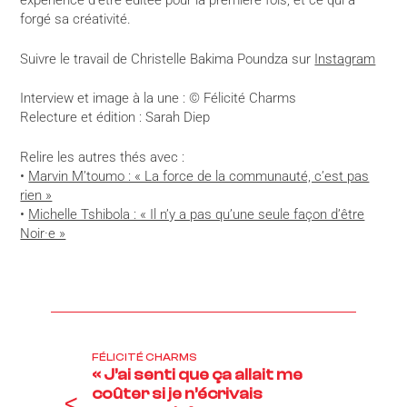
expérience d’être éditée pour la première fois, et ce qui a
forgé sa créativité.
Suivre le travail de Christelle Bakima Poundza sur
Instagram
Interview et image à la une : © Félicité Charms
Relecture et édition : Sarah Diep
Relire les autres thés avec :
•
Marvin M’toumo : « La force de la communauté, c’est pas
rien »
•
Michelle Tshibola : « Il n’y a pas qu’une seule façon d’être
Noir·e »
FÉLICITÉ CHARMS
« J’ai senti que ça allait me
coûter si je n’écrivais
<