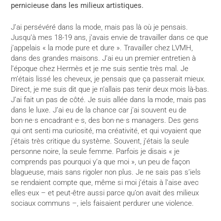
pernicieuse dans les milieux artistiques.
J’ai persévéré dans la mode, mais pas là où je pensais.
Jusqu’à mes 18-19 ans, j’avais envie de travailler dans ce que
j’appelais « la mode pure et dure ». Travailler chez LVMH,
dans des grandes maisons. J’ai eu un premier entretien à
l’époque chez Hermès et je me suis sentie très mal. Je
m’étais lissé les cheveux, je pensais que ça passerait mieux.
Direct, je me suis dit que je n’allais pas tenir deux mois là-bas.
J’ai fait un pas de côté. Je suis allée dans la mode, mais pas
dans le luxe. J’ai eu de la chance car j’ai souvent eu de
bon·ne·s encadrant·e·s, des bon·ne·s managers. Des gens
qui ont senti ma curiosité, ma créativité, et qui voyaient que
j’étais très critique du système. Souvent, j’étais la seule
personne noire, la seule femme. Parfois je disais « je
comprends pas pourquoi y’a que moi », un peu de façon
blagueuse, mais sans rigoler non plus. Je ne sais pas s’iels
se rendaient compte que, même si moi j’étais à l’aise avec
elles·eux – et peut-être aussi parce qu’on avait des milieux
sociaux communs –, iels faisaient perdurer une violence.