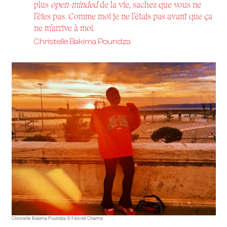
plus
open-minded
de la vie, sachez que vous ne
l’êtes pas. Comme moi je ne l’étais pas avant que ça
ne m’arrive à moi.
Christelle Bakima Poundza
Christelle Bakima Poundza © Félicité Charms