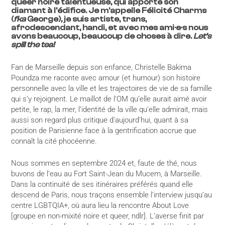
queer noire talentueuse, qui apporte son
diamant à l’édifice. Je m’appelle Félicité Charms
(
fka
George), je suis artiste, trans,
afrodescendant, handi, et avec mes ami·e·s nous
avons beaucoup, beaucoup de choses à dire.
Let’s
spill the tea!
Fan de Marseille depuis son enfance, Christelle Bakima
Poundza me raconte avec amour (et humour) son histoire
personnelle avec la ville et les trajectoires de vie de sa famille
qui s’y rejoignent. Le maillot de l’OM qu’elle aurait aimé avoir
petite, le rap, la mer, l’identité de la ville qu’elle admirait, mais
aussi son regard plus critique d’aujourd’hui, quant à sa
position de Parisienne face à la gentrification accrue que
connaît la cité phocéenne.
Nous sommes en septembre 2024 et, faute de thé, nous
buvons de l’eau au Fort Saint-Jean du Mucem, à Marseille.
Dans la continuité de ses itinéraires préférés quand elle
descend de Paris, nous traçons ensemble l’interview jusqu’au
centre LGBTQIA+, où aura lieu la rencontre About Love
[groupe en non-mixité noire et queer, ndlr]. L’averse finit par