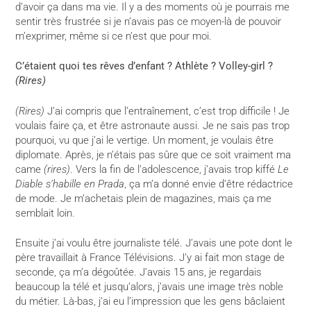
d’avoir ça dans ma vie. Il y a des moments où je pourrais me
sentir très frustrée si je n’avais pas ce moyen-là de pouvoir
m’exprimer, même si ce n’est que pour moi.
C’étaient quoi tes rêves d’enfant ? Athlète ? Volley-girl ?
(Rires)
(Rires)
J’ai compris que l’entraînement, c’est trop difficile ! Je
voulais faire ça, et être astronaute aussi. Je ne sais pas trop
pourquoi, vu que j’ai le vertige. Un moment, je voulais être
diplomate. Après, je n’étais pas sûre que ce soit vraiment ma
came
(rires)
. Vers la fin de l’adolescence, j’avais trop kiffé
Le
Diable s’habille en Prada
, ça m’a donné envie d’être rédactrice
de mode. Je m’achetais plein de magazines, mais ça me
semblait loin.
Ensuite j’ai voulu être journaliste télé. J’avais une pote dont le
père travaillait à France Télévisions. J’y ai fait mon stage de
seconde, ça m’a dégoûtée. J’avais 15 ans, je regardais
beaucoup la télé et jusqu’alors, j’avais une image très noble
du métier. Là-bas, j’ai eu l’impression que les gens bâclaient