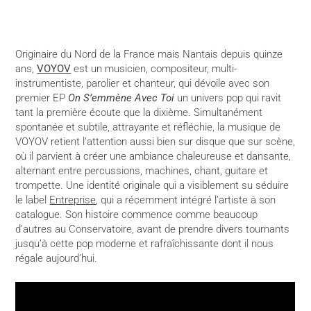
Originaire du Nord de la France mais Nantais depuis quinze
ans,
VOYOV
est un musicien, compositeur, multi-
instrumentiste, parolier et chanteur, qui dévoile avec son
premier EP
On S’emmène Avec Toi
un univers pop qui ravit
tant la première écoute que la dixième. Simultanément
spontanée et subtile, attrayante et réfléchie, la musique de
VOYOV retient l’attention aussi bien sur disque que sur scène,
où il parvient à créer une ambiance chaleureuse et dansante,
alternant entre percussions, machines, chant, guitare et
trompette. Une identité originale qui a visiblement su séduire
le label
Entreprise
, qui a récemment intégré l’artiste à son
catalogue. Son histoire commence comme beaucoup
d’autres au Conservatoire, avant de prendre divers tournants
jusqu’à cette pop moderne et rafraîchissante dont il nous
régale aujourd’hui.