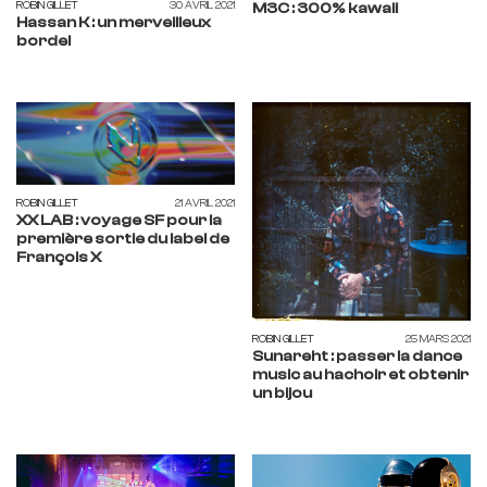
ROBIN GILLET
30 AVRIL 2021
M3C : 300% kawaii
Hassan K : un merveilleux
bordel
ROBIN GILLET
21 AVRIL 2021
XX LAB : voyage SF pour la
première sortie du label de
François X
ROBIN GILLET
25 MARS 2021
Sunareht : passer la dance
music au hachoir et obtenir
un bijou