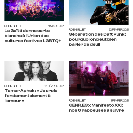
ROBIN GILLET
11 MARS 2021
ROBIN GILLET
22 FÉVRIER 2021
La Gaîté donne carte
Séparation des Daft Punk :
blanche à l’Union des
pourquoi on peut bien
cultures festives LGBTQ+
parler de deuil
ROBIN GILLET
17 FÉVRIER 2021
Tamar Aphek : « Je crois
fondamentalement à
l’amour »
ROBIN GILLET
11 FÉVRIER 2021
GENR.ES x Manifesto XXI :
nos 6 rappeuses à suivre