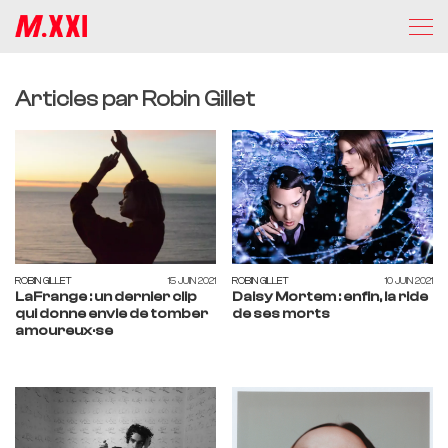
Articles par Robin Gillet
ROBIN GILLET
15 JUIN 2021
ROBIN GILLET
10 JUIN 2021
LaFrange : un dernier clip
Daisy Mortem : enfin, la ride
qui donne envie de tomber
de ses morts
amoureux·se