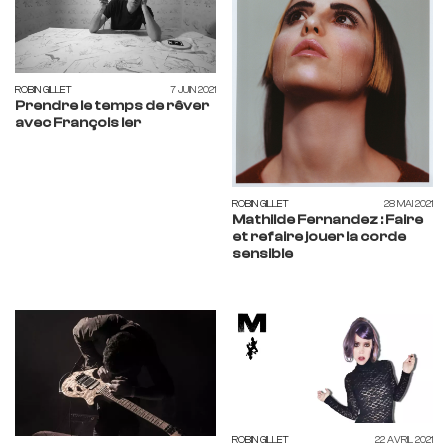
ROBIN GILLET
7 JUIN 2021
Prendre le temps de rêver
avec François Ier
ROBIN GILLET
28 MAI 2021
Mathilde Fernandez : Faire
et refaire jouer la corde
sensible
ROBIN GILLET
22 AVRIL 2021