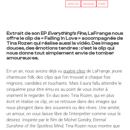
ARTICLES
MUSIQUE
VIDÉO
Extrait de son EP
Everything’s Fine
, LaFrange nous
offre le clip de « Falling In Love » accompagnée de
Tina Rozen qui réalise aussi la vidéo. Des images
douces, des émotions tendres : c’est le clip qui
nous donne tout simplement envie de tomber
amoureux·se.
En un an, nous avions déjà vu
quatre clips
de LaFrange, jeune
chanteuse folk, des clips que l’on trouvait à chaque fois
mignons, candides et touchants. Mais il aura fallu attendre le
cinquième pour être ému·es au point de vous inviter à
vraiment le regarder. En duo avec Tina Rozen, qui en plus
écrit et réalise ce clip, on se retrouve dans des images qui
nous plongent dans des souvenirs ou des rêves. Une amitié,
un amour, on vous laisse libre de l’interpréter comme vous le
désirez. Inspirée par le film de Michel Gondry,
Eternal
Sunshine of the Spotless Mind
, Tina Rozen nous montre que