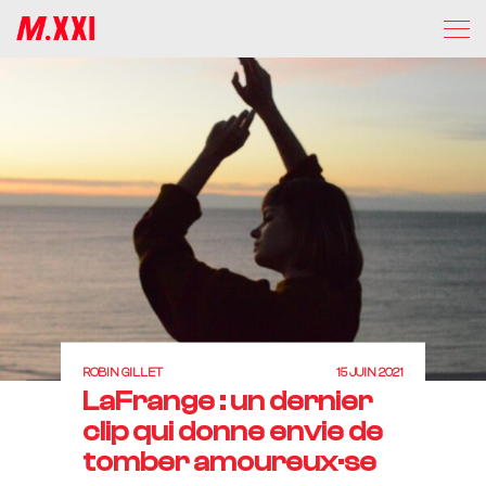
ROBIN GILLET
15 JUIN 2021
LaFrange : un dernier
clip qui donne envie de
tomber amoureux·se