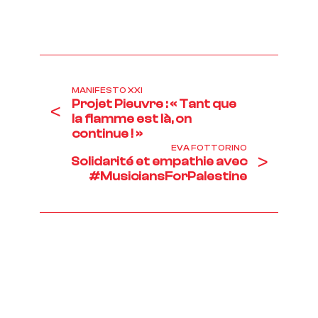
MANIFESTO XXI
Projet Pieuvre : « Tant que
<
la flamme est là, on
continue ! »
EVA FOTTORINO
>
Solidarité et empathie avec
#MusiciansForPalestine