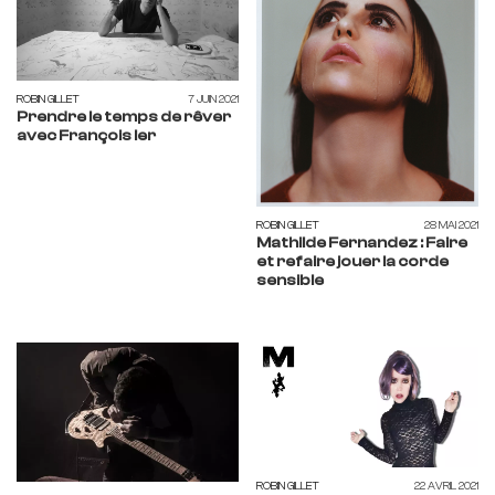
ROBIN GILLET
7 JUIN 2021
Prendre le temps de rêver
avec François Ier
ROBIN GILLET
28 MAI 2021
Mathilde Fernandez : Faire
et refaire jouer la corde
sensible
ROBIN GILLET
22 AVRIL 2021