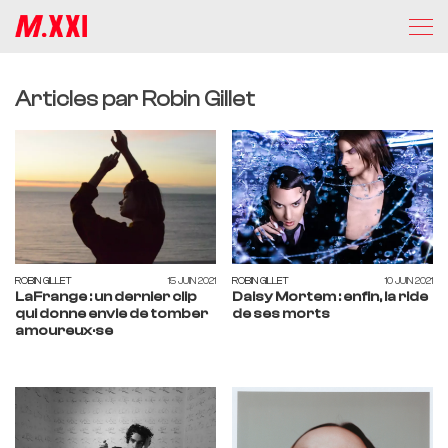
Articles par Robin Gillet
ROBIN GILLET
15 JUIN 2021
ROBIN GILLET
10 JUIN 2021
LaFrange : un dernier clip
Daisy Mortem : enfin, la ride
qui donne envie de tomber
de ses morts
amoureux·se