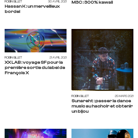
ROBIN GILLET
30 AVRIL 2021
M3C : 300% kawaii
Hassan K : un merveilleux
bordel
ROBIN GILLET
21 AVRIL 2021
XX LAB : voyage SF pour la
première sortie du label de
François X
ROBIN GILLET
25 MARS 2021
Sunareht : passer la dance
music au hachoir et obtenir
un bijou