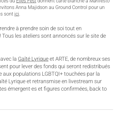
rices du
Elles Fest
donnent carte blanche à
Manifesto
 invitons Anna Majidson au Ground Control pour un
os sont
ici
.
endre à prendre soin de soi tout en
! Tous les ateliers sont annoncés sur le site de
 avec la
Gaîté Lyrique
et ARTE, de nombreux·ses
sent pour lever des fonds qui seront redistribués
de aux populations LGBTQI+ touchées par la
 Gaîté Lyrique et retransmise en livestream sur
stes émergent·es et figures confirmées, back to