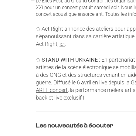
Le Elles Fest, au Ground Control
: les organisat
XXI
pour un concert gratuit samedi soir. Nous
concert acoustique ensorcelant. Toutes les inf
✩
Act Right
annonce des ateliers pour appr
s’épanouissant dans sa carrière artistique 
Act Right,
ici
.
✩
STAND WITH UKRAINE :
En partenariat
artistes de la scène électronique se mobili
à des ONG et des structures venant en ai
guerre. Diffusé le 6 avril en live depuis la
ARTE concert
, la performance mêlera arti
back et live exclusif !
Les nouveautés à écouter