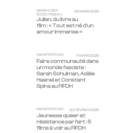
SARAH DIEP
26 MARS 2026
SOIZIC PINEAU
Julian, du livre au
film : « Tout est né d’un
amour immense »
MANIFESTO XXI
11 MARS 2026
Faire communauté dans
un monde fasciste :
Sarah Schulman, Adèle
Haenel et Constant
Spina au FIFDH
MANIFESTO XXI
20 FÉVRIER 2026
Jeunesse queer et
résistance par l’art : 5
films à voir au FIFDH