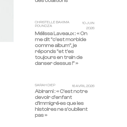
des coalitions
CHRISTELLE BAKIMA
10 JUIN
POUNDZA
2026
Mélissa Laveaux : « On
me dit “c’est morbide
comme album”, je
réponds “et t’es
toujours en train de
danser dessus !” »
SARAH DIEP
16 AVRIL 2026
Abirami : « C’est notre
devoir d’enfant
d’immigré·es que les
histoires ne s’oublient
pas »