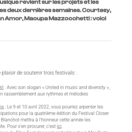
sique revient sur les projets et les
es deux dernières semaines. Courtesy,
an Amor, Maoupa Mazzocchetti : voici
aisir de soutenir trois festivals :
il
: Avec son slogan « United in music and diversity »,
 un rassemblement aux rythmes et mélodies
ns
: Le 9 et 10 avril 2022, vous pourrez arpenter les
cipations pour la quatrième édition du Festival Closer
Blanchot mettra à l’honneur cette année les
te. Pour s’en procurer, c’est
ici
.