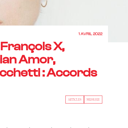
1 AVRIL 2022
 François X,
ian Amor,
chetti : Accords
ARTICLES
MUSIQUE