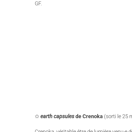
GF.
✩
earth capsules
de Crenoka
(sorti le 25
Crenoka, véritable être de lumière venu·e