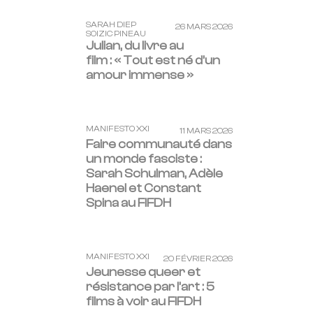
SARAH DIEP
26 MARS 2026
SOIZIC PINEAU
Julian, du livre au
film : « Tout est né d’un
amour immense »
MANIFESTO XXI
11 MARS 2026
Faire communauté dans
un monde fasciste :
Sarah Schulman, Adèle
Haenel et Constant
Spina au FIFDH
MANIFESTO XXI
20 FÉVRIER 2026
Jeunesse queer et
résistance par l’art : 5
films à voir au FIFDH