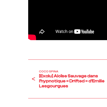
COCO SPINA
[Exclu] Aloïse Sauvage dans
<
l’hypnotique « Drifted » d’Emilie
Lesgourgues