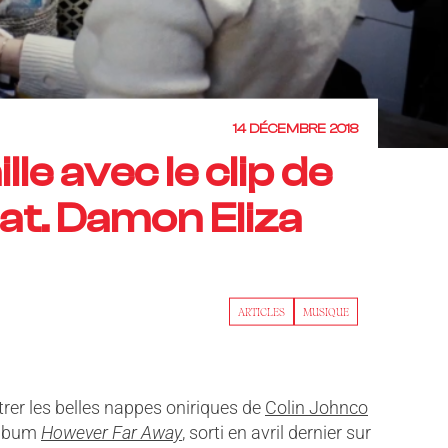
14 DÉCEMBRE 2018
le avec le clip de
at. Damon Eliza
ARTICLES
MUSIQUE
trer les belles nappes oniriques de
Colin Johnco
 album
However Far Away
, sorti en avril dernier sur