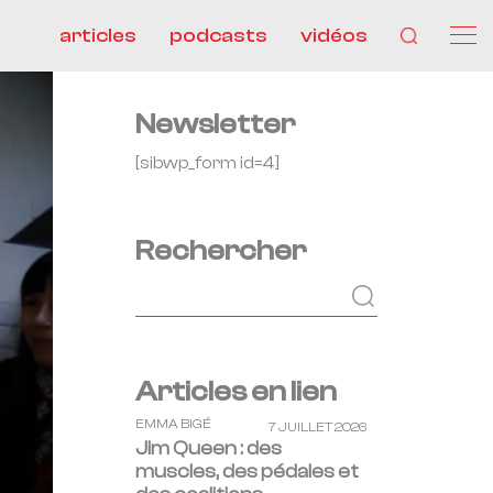
articles
podcasts
vidéos
Newsletter
[sibwp_form id=4]
Rechercher
Articles en lien
EMMA BIGÉ
7 JUILLET 2026
Jim Queen : des
muscles, des pédales et