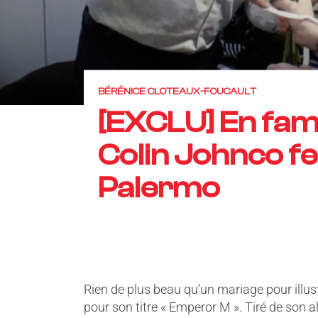
BÉRÉNICE CLOTEAUX-FOUCAULT
[EXCLU] En famil
Colin Johnco fe
Palermo
Rien de plus beau qu’un mariage pour illus
pour son titre « Emperor M ». Tiré de son