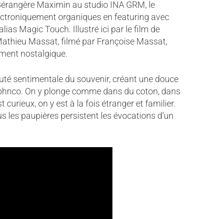
 Bérangère Maximin au studio INA GRM, le
ctroniquement organiques en featuring avec
as Magic Touch. Illustré ici par le film de
Mathieu Massat, filmé par Françoise Massat,
ment nostalgique.
uté sentimentale du souvenir, créant une douce
 Johnco. On y plonge comme dans du coton, dans
urieux, on y est à la fois étranger et familier.
s les paupières persistent les évocations d’un