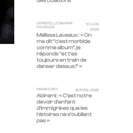
des coalitions
CHRISTELLE BAKIMA
10 JUIN
POUNDZA
2026
Mélissa Laveaux : « On
me dit “c’est morbide
comme album”, je
réponds “et t’es
toujours en train de
danser dessus !” »
SARAH DIEP
16 AVRIL 2026
Abirami : « C’est notre
devoir d’enfant
d’immigré·es que les
histoires ne s’oublient
pas »