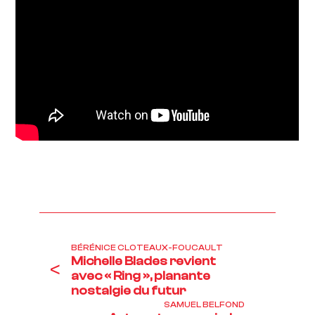
BÉRÉNICE CLOTEAUX-FOUCAULT
Michelle Blades revient
<
avec « Ring », planante
nostalgie du futur
SAMUEL BELFOND