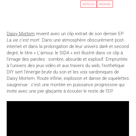
ARTICLES
MUSIQUE
Daisy Mortem
revient avec un clip extrait de son dernier EP
La vie c’est mort
. Dans une atmosphère obscurément post-
internet et dans la prolongation de leur univers
dark
et second
degré, le titre « L’amour, le SIDA » est illustré dans ce clip à
l’image des paroles : sombre, absurde et explosif. Empruntée
à l’univers des jeux vidéo et aux travers du web, l’esthétique
DIY sert l’énergie brute du son et les voix sardoniques de
Daisy Mortem. Route infinie, explosion et danse de squelettes
saugrenue : c’est une montée en puissance progressive qui
invite avec une joie glaçante à écouter le reste de l’EP.