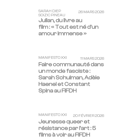
SARAH DIEP
26 MARS 2026
SOIZIC PINEAU
Julian, du livre au
film : « Tout est né d’un
amour immense »
MANIFESTO XXI
11 MARS 2026
Faire communauté dans
un monde fasciste :
Sarah Schulman, Adèle
Haenel et Constant
Spina au FIFDH
MANIFESTO XXI
20 FÉVRIER 2026
Jeunesse queer et
résistance par l’art : 5
films à voir au FIFDH