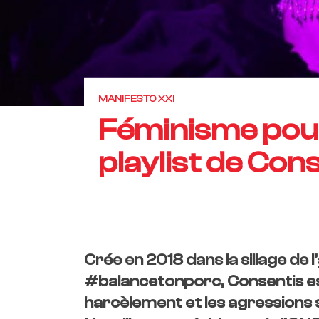
MANIFESTO XXI
Féminisme pour
playlist de Con
Crée en 2018 dans la sillage de l’
#balancetonporc, Consentis est
harcèlement et les agressions se