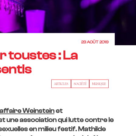
23 AOÛT 2019
 toustes : La
sentis
ARTICLES
SOCIÉTÉ
MUSIQUE
affaire Weinstein
et
 une association qui lutte contre le
xuelles en milieu festif. Mathilde