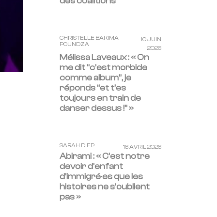
des coalitions
CHRISTELLE BAKIMA
10 JUIN
POUNDZA
2026
Mélissa Laveaux : « On
me dit “c’est morbide
comme album”, je
réponds “et t’es
toujours en train de
danser dessus !” »
SARAH DIEP
16 AVRIL 2026
Abirami : « C’est notre
devoir d’enfant
d’immigré·es que les
histoires ne s’oublient
pas »