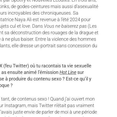
kinks, de godes-ceintures mais aussi d’asexualité
ours incroyables des chroniqueuses. Sa
ntatrice Naya Ali est revenue à l’été 2024 pour
jets cul et
love
. Dans
Vous ne baiserez pas
(Les
t sa déconstruction des rouages de la drague et
 à ne plus baiser. Entre la violence des hommes
llants, elle dresse un portrait sans concession du
 (feu Twitter) où tu racontais ta vie sexuelle
tu as ensuite animé l’émission
Hot Line
sur
se à produire du contenu sexo ? Est-ce qu’il y
poque ?
as tant, de contenus sexo ! Quand j’ai ouvert mon
ur Instagram, mais Twitter n’était pas vraiment
j’avais juste envie de parler de moi à une période