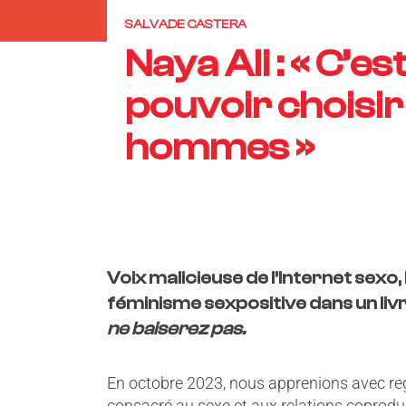
SALVADE CASTERA
Naya Ali : « C’es
pouvoir choisir
hommes »
Voix malicieuse de l’Internet sexo, 
féminisme sexpositive dans un livr
ne baiserez pas.
En octobre
2023, nous apprenions avec regr
consacré au sexe et aux relations coprodui