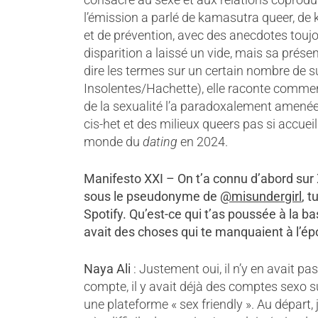
l’émission a parlé de kamasutra queer, de 
et de prévention, avec des anecdotes touj
disparition a laissé un vide, mais sa prése
dire les termes sur un certain nombre de su
Insolentes/Hachette), elle raconte commen
de la sexualité l’a paradoxalement amenée
cis-het et des milieux queers pas si accuei
monde du
dating
en 2024.
Manifesto XXI – On t’a connu d’abord sur X
sous le pseudonyme de
@misundergirl
, 
Spotify. Qu’est-ce qui t’as poussée à la ba
avait des choses qui te manquaient à l’é
Naya Ali
: Justement oui, il n’y en avait p
compte, il y avait déjà des comptes sexo s
une plateforme « sex friendly ». Au départ, 