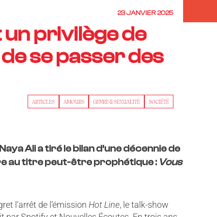
23 JANVIER 2025
t un privilège de
 de se passer des
ARTICLES
AMOURS
GENRE & SEXUALITÉ
SOCIÉTÉ
Naya Ali a tiré le bilan d’une décennie de
e au titre peut-être prophétique :
Vous
et l’arrêt de l’émission
Hot Line
, le talk-show
t par Spotify et Nouvelles Écoutes. En trois ans,