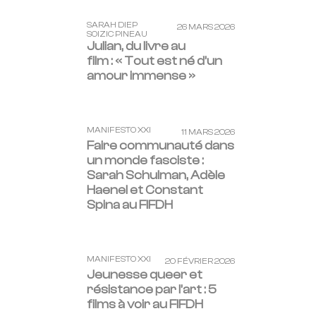
SARAH DIEP
26 MARS 2026
SOIZIC PINEAU
Julian, du livre au
film : « Tout est né d’un
amour immense »
MANIFESTO XXI
11 MARS 2026
Faire communauté dans
un monde fasciste :
Sarah Schulman, Adèle
Haenel et Constant
Spina au FIFDH
MANIFESTO XXI
20 FÉVRIER 2026
Jeunesse queer et
résistance par l’art : 5
films à voir au FIFDH