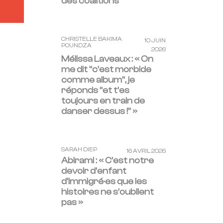
des coalitions
CHRISTELLE BAKIMA
10 JUIN
POUNDZA
2026
Mélissa Laveaux : « On
me dit “c’est morbide
comme album”, je
réponds “et t’es
toujours en train de
danser dessus !” »
SARAH DIEP
16 AVRIL 2026
Abirami : « C’est notre
devoir d’enfant
d’immigré·es que les
histoires ne s’oublient
pas »