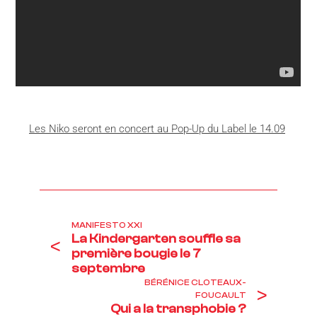
Les Niko seront en concert au Pop-Up du Label le 14.09
MANIFESTO XXI
La Kindergarten souffle sa
<
première bougie le 7
septembre
BÉRÉNICE CLOTEAUX-
>
FOUCAULT
Qui a la transphobie ?