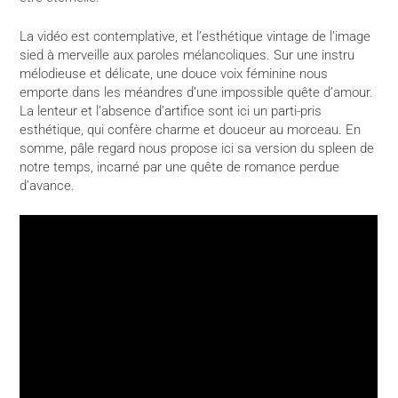
La vidéo est contemplative, et l’esthétique vintage de l’image
sied à merveille aux paroles mélancoliques. Sur une instru
mélodieuse et délicate, une douce voix féminine nous
emporte dans les méandres d’une impossible quête d’amour.
La lenteur et l’absence d’artifice sont ici un parti-pris
esthétique, qui confère charme et douceur au morceau. En
somme, pâle regard nous propose ici sa version du spleen de
notre temps, incarné par une quête de romance perdue
d’avance.