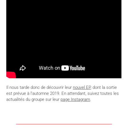
Il nous tarde donc de découvrir leur
nouvel EP
, dont la sortie
est prévue à l’automne 2019. En attendant, suivez toutes les
actualités du groupe sur leur
page Instagram
.