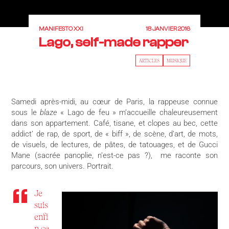
MANIFESTO XXI
18 JANVIER 2016
Lago, self-made rapper
ARTICLES
MUSIQUE
Samedi après-midi, au cœur de Paris, la rappeuse connue
sous le
blaze
« Lago de feu » m’accueille chaleureusement
dans son appartement. Café, tisane, et clopes au bec, cette
addict’ de rap, de sport, de « biff », de scène, d’art, de mots,
de visuels, de lectures, de pâtes, de tatouages, et de Gucci
Mane (sacrée panoplie, n’est-ce pas ?), me raconte son
parcours, son univers. Portrait.
Je
suis
enfi
n ce