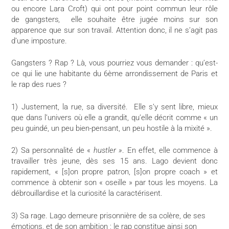
ou encore Lara Croft) qui ont pour point commun leur rôle
de gangsters
,
elle souhaite être jugée moins sur son
apparence que sur son travail. Attention donc, il ne s’agit pas
d’une imposture.
Gangsters ? Rap ? Là, vous pourriez vous demander : qu’est-
ce qui lie une habitante du 6ème arrondissement de Paris et
le rap des rues ?
1) Justement, la rue, sa diversité. Elle s’y sent libre, mieux
que dans l’univers où elle a grandit, qu’elle décrit comme « un
peu guindé, un peu bien-pensant, un peu hostile à la mixité ».
2) Sa personnalité de «
hustler »
. En effet, elle commence à
travailler très jeune, dès ses 15 ans. Lago devient donc
rapidement, « [s]on propre patron, [s]on propre coach » et
commence à obtenir son « oseille » par tous les moyens. La
débrouillardise et la curiosité la caractérisent.
3) Sa rage. Lago demeure prisonnière de sa colère, de ses
émotions, et de son ambition ; le rap constitue ainsi son