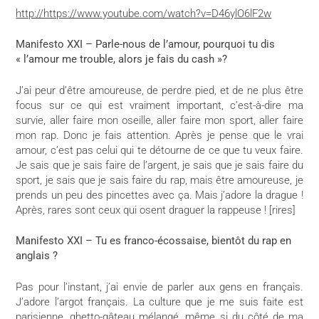
http://https://www.youtube.com/watch?v=D46ylO6lF2w
Manifesto XXI – Parle-nous de l’amour, pourquoi tu dis
« l’amour me trouble, alors je fais du cash »?
J’ai peur d’être amoureuse, de perdre pied, et de ne plus être
focus sur ce qui est vraiment important, c’est-à-dire ma
survie, aller faire mon oseille, aller faire mon sport, aller faire
mon rap. Donc je fais attention. Après je pense que le vrai
amour, c’est pas celui qui te détourne de ce que tu veux faire.
Je sais que je sais faire de l’argent, je sais que je sais faire du
sport, je sais que je sais faire du rap, mais être amoureuse, je
prends un peu des pincettes avec ça. Mais j’adore la drague !
Après, rares sont ceux qui osent draguer la rappeuse ! [rires]
Manifesto XXI – Tu es franco-écossaise, bientôt du rap en
anglais ?
Pas pour l’instant, j’ai envie de parler aux gens en français.
J’adore l’argot français. La culture que je me suis faite est
parisienne, ghetto-gâteau mélangé, même si du côté de ma