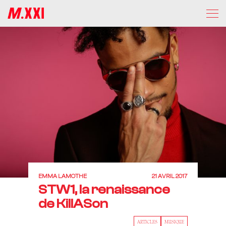
EMMA LAMOTHE
21 AVRIL 2017
STW1, la renaissance
de KillASon
ARTICLES
MUSIQUE