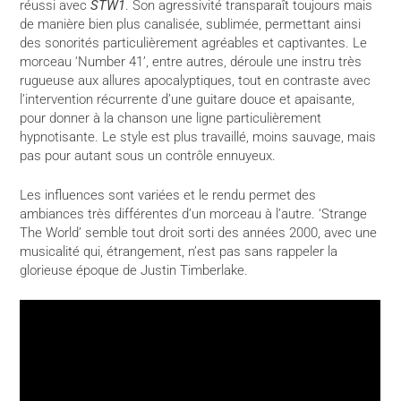
réussi avec
STW1
. Son agressivité transparaît toujours mais
de manière bien plus canalisée, sublimée, permettant ainsi
des sonorités particulièrement agréables et captivantes. Le
morceau ‘Number 41’, entre autres, déroule une instru très
rugueuse aux allures apocalyptiques, tout en contraste avec
l’intervention récurrente d’une guitare douce et apaisante,
pour donner à la chanson une ligne particulièrement
hypnotisante. Le style est plus travaillé, moins sauvage, mais
pas pour autant sous un contrôle ennuyeux.
Les influences sont variées et le rendu permet des
ambiances très différentes d’un morceau à l’autre. ‘Strange
The World’ semble tout droit sorti des années 2000, avec une
musicalité qui, étrangement, n’est pas sans rappeler la
glorieuse époque de Justin Timberlake.