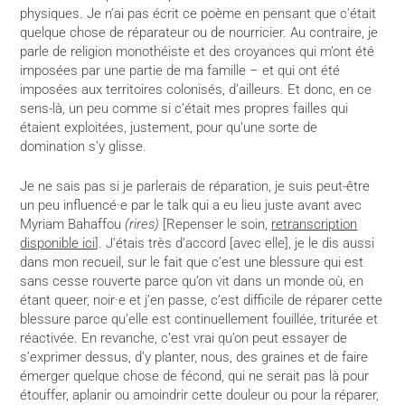
physiques. Je n’ai pas écrit ce poème en pensant que c’était
quelque chose de réparateur ou de nourricier. Au contraire, je
parle de religion monothéiste et des croyances qui m’ont été
imposées par une partie de ma famille – et qui ont été
imposées aux territoires colonisés, d’ailleurs. Et donc, en ce
sens-là, un peu comme si c’était mes propres failles qui
étaient exploitées, justement, pour qu’une sorte de
domination s’y glisse.
Je ne sais pas si je parlerais de réparation, je suis peut-être
un peu influencé·e par le talk qui a eu lieu juste avant avec
Myriam Bahaffou
(rires)
[Repenser le soin,
retranscription
disponible ici
]. J’étais très d’accord [avec elle], je le dis aussi
dans mon recueil, sur le fait que c’est une blessure qui est
sans cesse rouverte parce qu’on vit dans un monde où, en
étant queer, noir·e et j’en passe, c’est difficile de réparer cette
blessure parce qu’elle est continuellement fouillée, triturée et
réactivée. En revanche, c’est vrai qu’on peut essayer de
s’exprimer dessus, d’y planter, nous, des graines et de faire
émerger quelque chose de fécond, qui ne serait pas là pour
étouffer, aplanir ou amoindrir cette douleur ou pour la réparer,