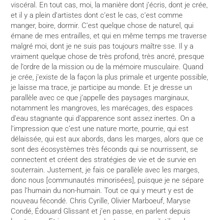
viscéral. En tout cas, moi, la manière dont j’écris, dont je crée,
et il y a plein d’artistes dont c’est le cas, c’est comme
manger, boire, dormir. C’est quelque chose de naturel, qui
émane de mes entrailles, et qui en même temps me traverse
malgré moi, dont je ne suis pas toujours maître·sse. Il y a
vraiment quelque chose de très profond, très ancré, presque
de l’ordre de la mission ou de la mémoire musculaire. Quand
je crée, j’existe de la façon la plus primale et urgente possible,
je laisse ma trace, je participe au monde. Et je dresse un
parallèle avec ce que j’appelle des paysages marginaux,
notamment les mangroves, les marécages, des espaces
d’eau stagnante qui d’apparence sont assez inertes. On a
l’impression que c’est une nature morte, pourrie, qui est
délaissée, qui est aux abords, dans les marges, alors que ce
sont des écosystèmes très féconds qui se nourrissent, se
connectent et créent des stratégies de vie et de survie en
souterrain. Justement, je fais ce parallèle avec les marges,
donc nous [communautés minorisées], puisque je ne sépare
pas l’humain du non-humain. Tout ce qui y meurt y est de
nouveau fécondé. Chris Cyrille, Olivier Marboeuf, Maryse
Condé, Édouard Glissant et j’en passe, en parlent depuis