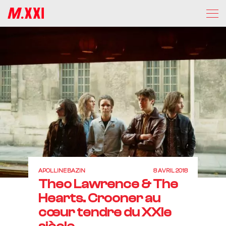
APOLLINE BAZIN
8 AVRIL 2018
Theo Lawrence & The
Hearts. Crooner au
cœur tendre du XXIe