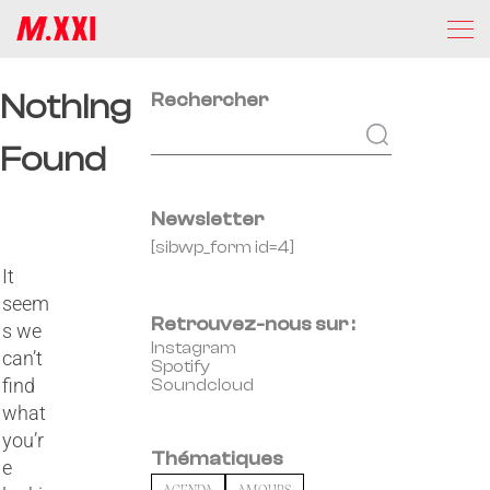
Nothing
Rechercher
Found
Newsletter
[sibwp_form id=4]
It
seem
Retrouvez-nous sur :
s we
Instagram
can’t
Spotify
find
Soundcloud
what
you’r
Thématiques
e