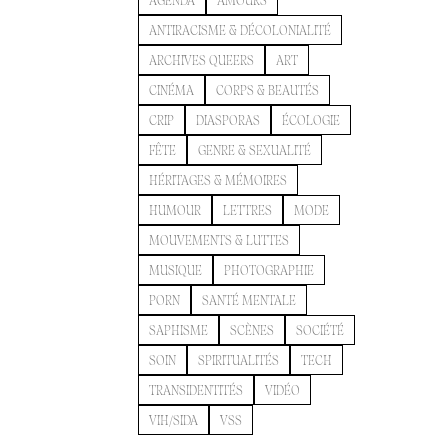
AGENDA
AMOURS
ANTIRACISME & DÉCOLONIALITÉ
ARCHIVES QUEERS
ART
CINÉMA
CORPS & BEAUTÉS
CRIP
DIASPORAS
ÉCOLOGIE
FÊTE
GENRE & SEXUALITÉ
HÉRITAGES & MÉMOIRES
HUMOUR
LETTRES
MODE
MOUVEMENTS & LUTTES
MUSIQUE
PHOTOGRAPHIE
PORN
SANTÉ MENTALE
SAPHISME
SCÈNES
SOCIÉTÉ
SOIN
SPIRITUALITÉS
TECH
TRANSIDENTITÉS
VIDÉO
VIH/SIDA
VSS